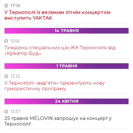
17:10
У Тернополі із великим літнім концертом
виступить YAKTAK
14 ТРАВНЯ
15:56
Тиждень спеціальних цін ЖК Тернополя від
«Креатор-Буд»
1 ТРАВНЯ
13:32
У Тернополі «вар’яти» презентують нову
гумористичну програму
24 КВІТНЯ
13:37
25 травня MÉLOVIN запрошує на концерт у
Тернополі!