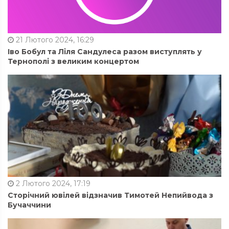
21 Лютого 2024, 16:29
Іво Бобул та Ліля Сандулеса разом виступлять у
Тернополі з великим концертом
2 Лютого 2024, 17:19
Сторічний ювілей відзначив Тимотей Непийвода з
Бучаччини