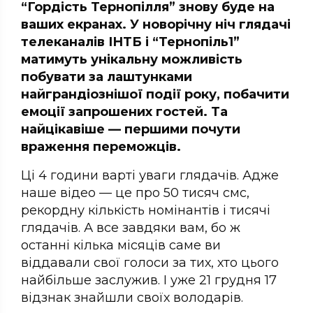
“Гордість Тернопілля” знову буде на
ваших екранах. У новорічну ніч глядачі
телеканалів ІНТБ і “Тернопіль1”
матимуть унікальну можливість
побувати за лаштунками
найграндіознішої події року, побачити
емоції запрошених гостей. Та
найцікавіше — першими почути
враження переможців.
Ці 4 години варті уваги глядачів. Адже
наше відео — це про 50 тисяч смс,
рекордну кількість номінантів і тисячі
глядачів. А все завдяки вам, бо ж
останні кілька місяців саме ви
віддавали свої голоси за тих, хто цього
найбільше заслужив. І уже 21 грудня 17
відзнак знайшли своїх володарів.