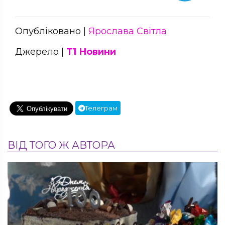
Опубліковано |
Ярослава Світла
Джерело |
Т1 Новини
Телеграм
ВІД ТОГО Ж АВТОРА