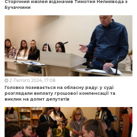
Сторічний ювілей відзначив Тимотей Непийвода з
Бучаччини
2 Лютого 2024, 17:08
Головко позивається на обласну раду: у суді
розглядали виплату грошової компенсації та
виклик на допит депутатів