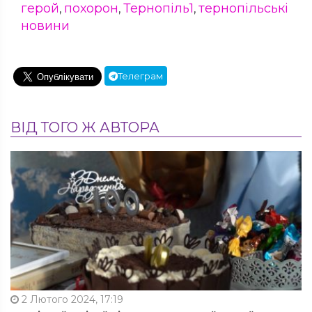
герой
похорон
Тернопіль1
тернопільські
,
,
,
новини
Телеграм
ВІД ТОГО Ж АВТОРА
2 Лютого 2024, 17:19