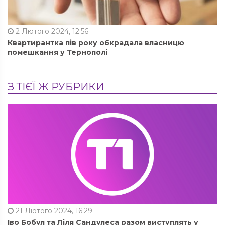
2 Лютого 2024, 12:56
Квартирантка пів року обкрадала власницю
помешкання у Тернополі
З ТІЄЇ Ж РУБРИКИ
21 Лютого 2024, 16:29
Іво Бобул та Ліля Сандулеса разом виступлять у