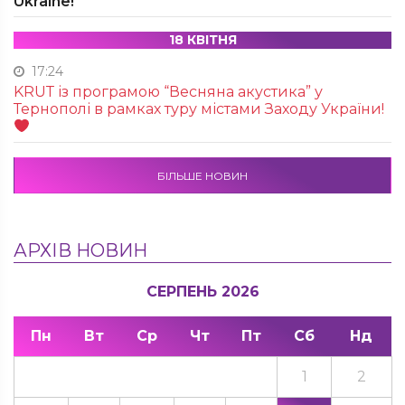
Ukraine!
18 КВІТНЯ
17:24
KRUТ із програмою “Весняна акустика” у
Тернополі в рамках туру містами Заходу України!
БІЛЬШЕ НОВИН
АРХІВ НОВИН
СЕРПЕНЬ 2026
Пн
Вт
Ср
Чт
Пт
Сб
Нд
1
2