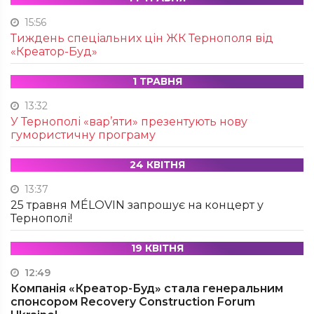
15:56
Тиждень спеціальних цін ЖК Тернополя від
«Креатор-Буд»
1 ТРАВНЯ
13:32
У Тернополі «вар’яти» презентують нову
гумористичну програму
24 КВІТНЯ
13:37
25 травня MÉLOVIN запрошує на концерт у
Тернополі!
19 КВІТНЯ
12:49
Компанія «Креатор-Буд» стала генеральним
спонсором Recovery Construction Forum