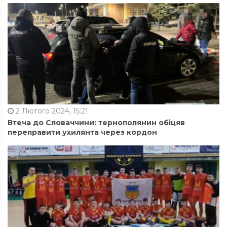
2 Лютого 2024, 15:21
Втеча до Словаччини: тернополянин обіцяв
переправити ухилянта через кордон