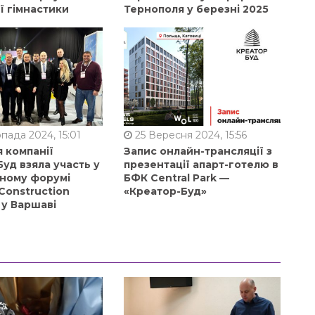
ї гімнастики
Тернополя у березні 2025
пада 2024, 15:01
25 Вересня 2024, 15:56
 компанії
Запис онлайн-трансляції з
уд взяла участь у
презентації апарт-готелю в
ному форумі
БФК Central Park —
Construction
«Креатор-Буд»
 у Варшаві