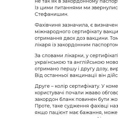
не так як в закордонному паспорт
Із цими питаннями ми звернулис
Стефанишин.
Фахівчиня зазначила, є визначе
міжнародного сертифікату вакци
отримання двох доз вакцини. Том
лікаря із закордонним паспорто
За словами лікарки, у сертифікат
українською та англійською мово
отримано першу і другу дозу, вир
Від останньої вакцинації він дійс
Друге – колір сертифікату. У ком
користувачі почали жваво обгово
закордон бланк повинен бути жовт
Проте, таке судження фахівці на
якщо пацієнт має бажання, може