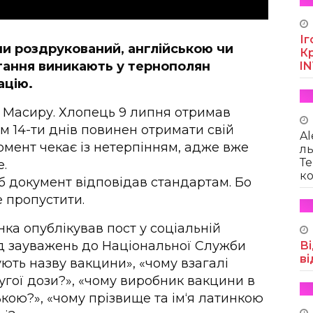
Іг
чи роздрукований, англійською чи
Кр
итання виникають у тернополян
I
ацію.
а Масиру. Хлопець 9 липня отримав
м 14-ти днів повинен отримати свій
Al
момент чекає із нетерпінням, адже вже
ль
Те
е.
ко
 документ відповідав стандартам. Бо
е пропустити.
а опублікував пост у соціальній
д зауважень до Національної Служби
Ві
ві
ують назву вакцини», «чому взагалі
угої дози?», «чому виробник вакцини в
ькою?», «чому прізвище та ім‘я латинкою