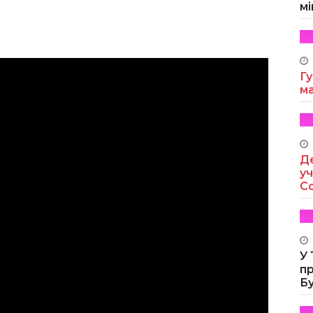
мі
Гу
м
Де
уч
Co
У
п
Б