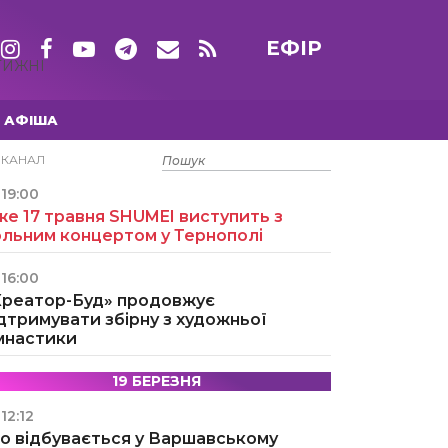
ЕФІР
ТИЖНІ
АФІША
15 ТРАВНЯ
ЕКАНАЛ
19:00
е 17 травня SHUMEI виступить з
ольним концертом у Тернополі
16:00
Креатор-Буд» продовжує
дтримувати збірну з художньої
імнастики
19 БЕРЕЗНЯ
12:12
о відбувається у Варшавському