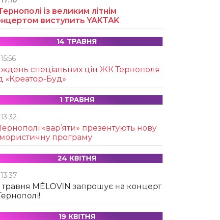
17:10
Тернополі із великим літнім
онцертом виступить YAKTAK
14 ТРАВНЯ
15:56
иждень спеціальних цін ЖК Тернополя
д «Креатор-Буд»
1 ТРАВНЯ
13:32
Тернополі «вар’яти» презентують нову
умористичну програму
24 КВІТНЯ
13:37
 травня MÉLOVIN запрошує на концерт
Тернополі!
19 КВІТНЯ