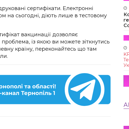
здруковані сертифікати. Електронні
К
м на сьогодні, діють лише в тестовому
г
Co
ифікат вакцинації дозволяє
 проблема, із якою ви можете зіткнутись
 певну країну, переконайтесь що там
KR
ли.
Те
Ук
А