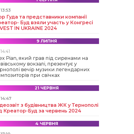
13:53
ор Гуда та представники компанії
еатор- Буд взяли участь у Конгресі
NVEST IN UKRAINE 2024
9 ЛИПНЯ
14:41
ex Pian, який грав під сиренами на
вівському вокзалі, презентує у
рнополі вечір музики легендарних
мпозиторів при свічках
21 ЧЕРВНЯ
14:47
деозвіт з будівництва ЖК у Тернополі
д Креатор-Буд за червень 2024
4 ЧЕРВНЯ