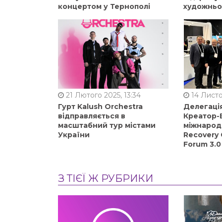
концертом у Тернополі
художньо
21 Лютого 2025, 13:34
14 Листо
Гурт Kalush Orchestra
Делегація
відправляється в
Креатор-Б
масштабний тур містами
міжнарод
України
Recovery 
Forum 3.0
З ТІЄЇ Ж РУБРИКИ