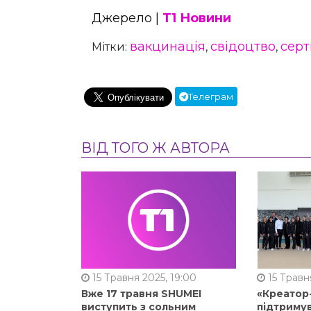
Джерело |
Т1 Новини
вакцинація
свідоцтво
серт
Мітки:
,
,
Телеграм
ВІД ТОГО Ж АВТОРА
15 Травня 2025, 19:00
15 Травня
Вже 17 травня SHUMEI
«Креатор
виступить з сольним
підтримув