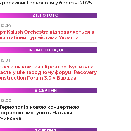
крорайоні Тернополя у березні 2025
21 ЛЮТОГО
13:34
рт Kalush Orchestra відправляється в
асштабний тур містами України
14 ЛИСТОПАДА
15:01
легація компанії Креатор-Буд взяла
асть у міжнародному форумі Recovery
nstruction Forum 3.0 у Варшаві
8 СЕРПНЯ
13:00
 Тернополі з новою концертною
рограмою виступить Наталія
учинська
1 СЕРПНЯ