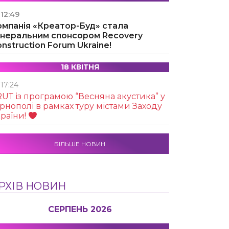
12:49
омпанія «Креатор-Буд» стала
енеральним спонсором Recovery
nstruction Forum Ukraine!
18 КВІТНЯ
17:24
UТ із програмою “Весняна акустика” у
рнополі в рамках туру містами Заходу
раїни!
БІЛЬШЕ НОВИН
РХІВ НОВИН
СЕРПЕНЬ 2026