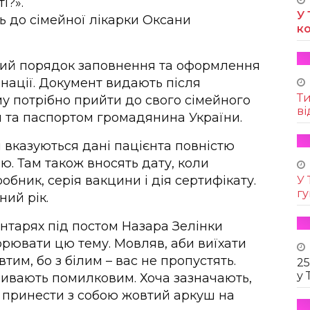
і?».
У 
ь до сімейної лікарки Оксани
к
ний порядок заповнення та оформлення
нації. Документ видають після
Т
у потрібно прийти до свого сімейного
ві
м та паспортом громадянина України.
і вказуються дані пацієнта повністю
ю. Там також вносять дату, коли
обник, серія вакцини і дія сертифікату.
У 
г
ний рік.
ентарях під постом Назара Зелінки
рювати цю тему. Мовляв, аби виїхати
им, бо з білим – вас не пропустять.
25
у 
зивають помилковим. Хоча зазначають,
 принести з собою жовтий аркуш на