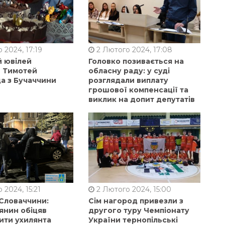
 2024, 17:19
2 Лютого 2024, 17:08
й ювілей
Головко позивається на
в Тимотей
обласну раду: у суді
а з Бучаччини
розглядали виплату
грошової компенсації та
виклик на допит депутатів
 2024, 15:21
2 Лютого 2024, 15:00
 Словаччини:
Сім нагород привезли з
янин обіцяв
другого туру Чемпіонату
ити ухилянта
України тернопільські