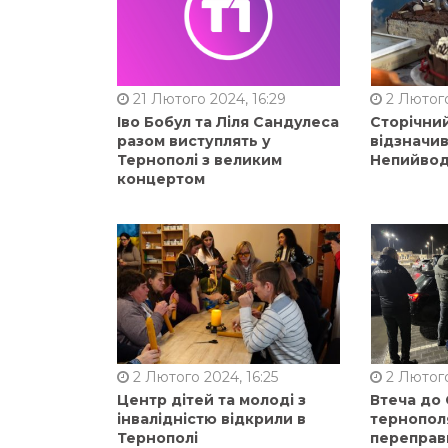
21 Лютого 2024, 16:29
2 Лютого
Іво Бобул та Ліля Сандулеса
Сторічни
разом виступлять у
відзначи
Тернополі з великим
Непийвод
концертом
2 Лютого 2024, 16:25
2 Лютого
Центр дітей та молоді з
Втеча до
інвалідністю відкрили в
тернопол
Тернополі
переправ