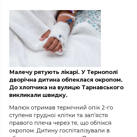
Малечу рятують лікарі. У Тернополі
дворічна дитина обпеклася окропом.
До хлопчика на вулицю Тарнавського
викликали швидку.
Малюк отримав термічний опік 2-го
ступеня грудної клітки та зап’ястя
правого плеча через те, що обпікся
окропом. Дитину госпіталізували в