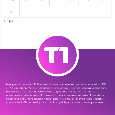
31
« Тра
Інформація на сайті Т1 Новини (t1news.tv) є інтелектуальною власністю ПП
«ТРО Тернопіль-Медіа» (Телеканал «Тернопіль1»). За повного чи часткового
використання текстів, зображень, відео чи за будь-якого іншого
поширення інформації «Т1 Новини» гіперпосилання на сайт t1news.tv – є
обов'язковим. Матеріали з позначкою «R», а також в рубриках «Новини
компаній» і «Передвиборча агітація» публікуються на правах реклами.