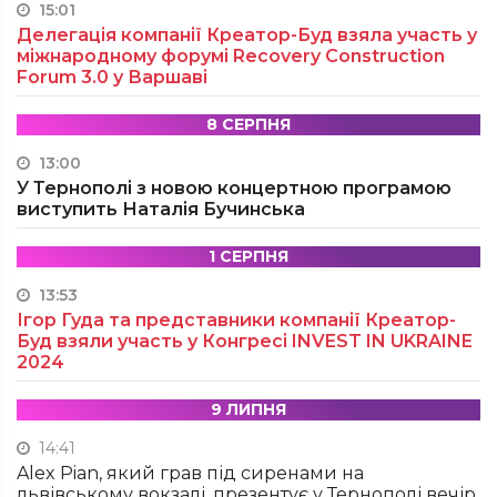
15:01
Делегація компанії Креатор-Буд взяла участь у
міжнародному форумі Recovery Construction
Forum 3.0 у Варшаві
8 СЕРПНЯ
13:00
У Тернополі з новою концертною програмою
виступить Наталія Бучинська
1 СЕРПНЯ
13:53
Ігор Гуда та представники компанії Креатор-
Буд взяли участь у Конгресі INVEST IN UKRAINE
2024
9 ЛИПНЯ
14:41
Alex Pian, який грав під сиренами на
львівському вокзалі, презентує у Тернополі вечір