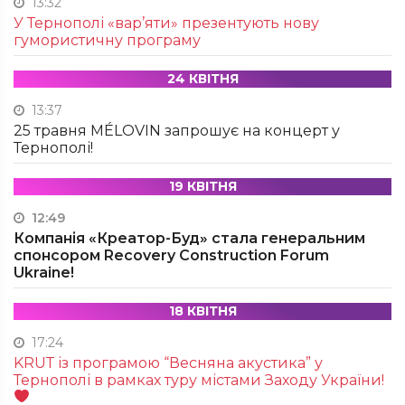
13:32
У Тернополі «вар’яти» презентують нову
гумористичну програму
24 КВІТНЯ
13:37
25 травня MÉLOVIN запрошує на концерт у
Тернополі!
19 КВІТНЯ
12:49
Компанія «Креатор-Буд» стала генеральним
спонсором Recovery Construction Forum
Ukraine!
18 КВІТНЯ
17:24
KRUТ із програмою “Весняна акустика” у
Тернополі в рамках туру містами Заходу України!