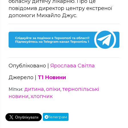
обласну дитячу лікарню. Про це
повідомив директор центру екстреної
допомоги Михайло Джус.
Опубліковано |
Ярослава Світла
Джерело |
Т1 Новини
дитина
опіки
тернопільські
Мітки:
,
,
новини
хлопчик
,
Телеграм