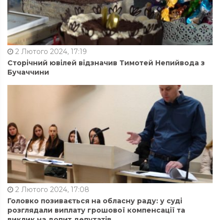
2 Лютого 2024, 17:19
Сторічний ювілей відзначив Тимотей Непийвода з
Бучаччини
2 Лютого 2024, 17:08
Головко позивається на обласну раду: у суді
розглядали виплату грошової компенсації та
виклик на допит депутатів