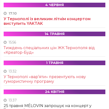
4 ЧЕРВНЯ
17:10
У Тернополі із великим літнім концертом
виступить YAKTAK
14 ТРАВНЯ
15:56
Тиждень спеціальних цін ЖК Тернополя від
«Креатор-Буд»
1 ТРАВНЯ
13:32
У Тернополі «вар’яти» презентують нову
гумористичну програму
24 КВІТНЯ
13:37
25 травня MÉLOVIN запрошує на концерт у