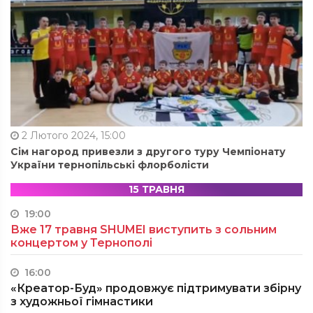
2 Лютого 2024, 15:00
Сім нагород привезли з другого туру Чемпіонату
України тернопільські флорболісти
15 ТРАВНЯ
19:00
Вже 17 травня SHUMEI виступить з сольним
концертом у Тернополі
16:00
«Креатор-Буд» продовжує підтримувати збірну
з художньої гімнастики