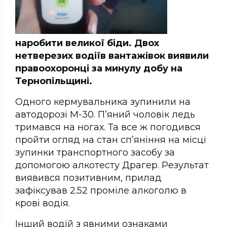
наробити великої біди. Двох
нетверезих водіїв вантажівок виявили
правоохоронці за минулу добу на
Тернопільщині.
Одного кермувальника зупинили на
автодорозі М-30. П’яний чоловік ледь
тримався на ногах. Та все ж погодився
пройти огляд на стан сп’яніння на місці
зупинки транспортного засобу за
допомогою алкотесту Драгер. Результат
виявився позитивним, прилад
зафіксував 2.52 проміле алкоголю в
крові водія.
Інший водій з явними ознаками