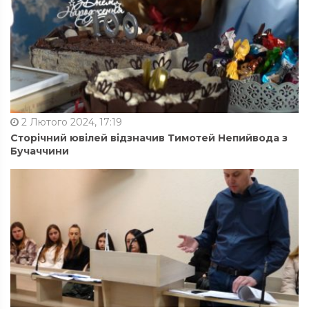
2 Лютого 2024, 17:19
Сторічний ювілей відзначив Тимотей Непийвода з
Бучаччини