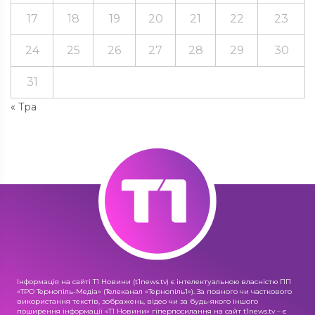
17
18
19
20
21
22
23
24
25
26
27
28
29
30
31
« Тра
Інформація на сайті Т1 Новини (t1news.tv) є інтелектуальною власністю ПП
«ТРО Тернопіль-Медіа» (Телеканал «Тернопіль1»). За повного чи часткового
використання текстів, зображень, відео чи за будь-якого іншого
поширення інформації «Т1 Новини» гіперпосилання на сайт t1news.tv – є