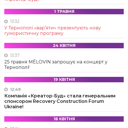
1 ТРАВНЯ
13:32
У Тернополі «вар’яти» презентують нову
гумористичну програму
24 КВІТНЯ
13:37
25 травня MÉLOVIN запрошує на концерт у
Тернополі!
19 КВІТНЯ
12:49
Компанія «Креатор-Буд» стала генеральним
спонсором Recovery Construction Forum
Ukraine!
18 КВІТНЯ