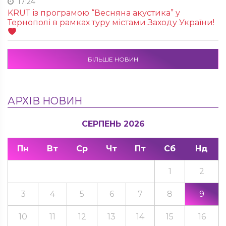
17:24
KRUТ із програмою “Весняна акустика” у
Тернополі в рамках туру містами Заходу України!
БІЛЬШЕ НОВИН
АРХІВ НОВИН
СЕРПЕНЬ 2026
Пн
Вт
Ср
Чт
Пт
Сб
Нд
1
2
3
4
5
6
7
8
9
10
11
12
13
14
15
16