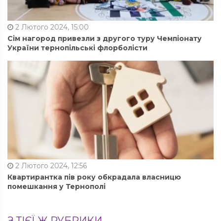
2 Лютого 2024, 15:00
Сім нагород привезли з другого туру Чемпіонату
України тернопільські флорболісти
2 Лютого 2024, 12:56
Квартирантка пів року обкрадала власницю
помешкання у Тернополі
З ТІЄЇ Ж РУБРИКИ