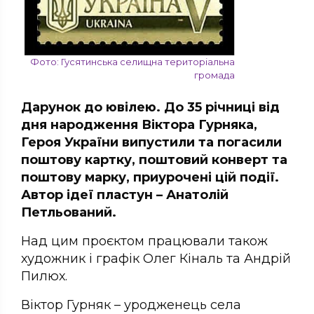
Фото: Гусятинська селищна територіальна
громада
Дарунок до ювілею. До 35 річниці від
дня народження Віктора Гурняка,
Героя України випустили та погасили
поштову картку, поштовий конверт та
поштову марку, приурочені цій події.
Автор ідеї пластун – Анатолій
Петльований.
Над цим проєктом працювали також
художник і графік Олег Кіналь та Андрій
Пилюх.
Віктор Гурняк – уродженець села