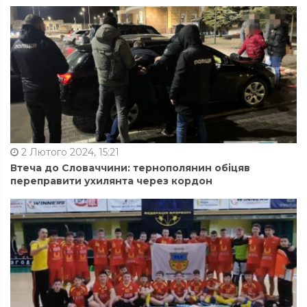
2 Лютого 2024, 15:21
Втеча до Словаччини: тернополянин обіцяв
переправити ухилянта через кордон