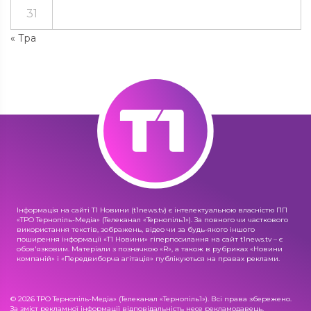
31
« Тра
Інформація на сайті Т1 Новини (t1news.tv) є інтелектуальною власністю ПП
«ТРО Тернопіль-Медіа» (Телеканал «Тернопіль1»). За повного чи часткового
використання текстів, зображень, відео чи за будь-якого іншого
поширення інформації «Т1 Новини» гіперпосилання на сайт t1news.tv – є
обов'язковим. Матеріали з позначкою «R», а також в рубриках «Новини
компаній» і «Передвиборча агітація» публікуються на правах реклами.
© 2026 ТРО Тернопіль-Медіа» (Телеканал «Тернопіль1»). Всі права збережено.
За зміст рекламної інформації відповідальність несе рекламодавець.