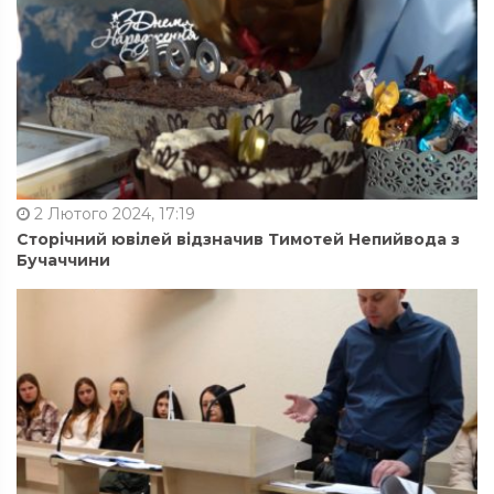
2 Лютого 2024, 17:19
Сторічний ювілей відзначив Тимотей Непийвода з
Бучаччини