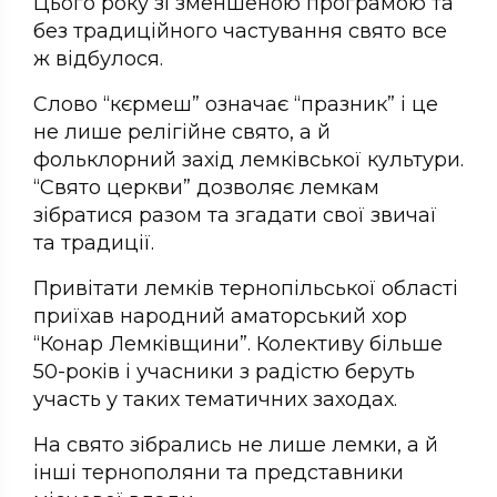
Цього року зі зменшеною програмою та
без традиційного частування свято все
ж відбулося.
Слово “кєрмеш” означає “празник” і це
не лише релігійне свято, а й
фольклорний захід лемківської культури.
“Свято церкви” дозволяє лемкам
зібратися разом та згадати свої звичаї
та традиції.
Привітати лемків тернопільської області
приїхав народний аматорський хор
“Конар Лемківщини”. Колективу більше
50-років і учасники з радістю беруть
участь у таких тематичних заходах.
На свято зібрались не лише лемки, а й
інші тернополяни та представники