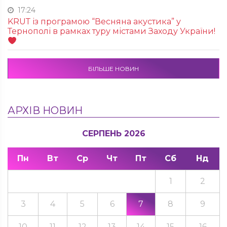
17:24
KRUТ із програмою “Весняна акустика” у
Тернополі в рамках туру містами Заходу України!
БІЛЬШЕ НОВИН
АРХІВ НОВИН
СЕРПЕНЬ 2026
Пн
Вт
Ср
Чт
Пт
Сб
Нд
1
2
3
4
5
6
7
8
9
10
11
12
13
14
15
16