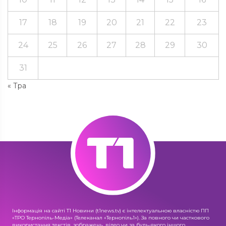
17
18
19
20
21
22
23
24
25
26
27
28
29
30
31
« Тра
Інформація на сайті Т1 Новини (t1news.tv) є інтелектуальною власністю ПП
«ТРО Тернопіль-Медіа» (Телеканал «Тернопіль1»). За повного чи часткового
використання текстів, зображень, відео чи за будь-якого іншого