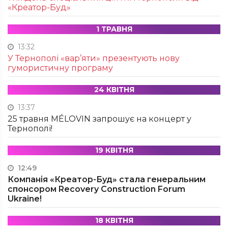
«Креатор-Буд»
1 ТРАВНЯ
13:32
У Тернополі «вар’яти» презентують нову
гумористичну програму
24 КВІТНЯ
13:37
25 травня MÉLOVIN запрошує на концерт у
Тернополі!
19 КВІТНЯ
12:49
Компанія «Креатор-Буд» стала генеральним
спонсором Recovery Construction Forum
Ukraine!
18 КВІТНЯ