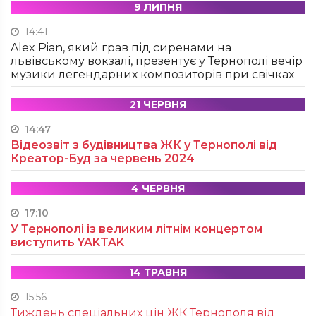
9 ЛИПНЯ
14:41
Alex Pian, який грав під сиренами на
львівському вокзалі, презентує у Тернополі вечір
музики легендарних композиторів при свічках
21 ЧЕРВНЯ
14:47
Відеозвіт з будівництва ЖК у Тернополі від
Креатор-Буд за червень 2024
4 ЧЕРВНЯ
17:10
У Тернополі із великим літнім концертом
виступить YAKTAK
14 ТРАВНЯ
15:56
Тиждень спеціальних цін ЖК Тернополя від