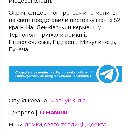
місцевої влади.
Окрім концертної програми та молитви
на святі представили виставку ікон із 52
країн. На “Лемківський кєрмеш” у
Тернополі приїхали лемки із
Підволочиська, Підгаєць, Микулинець,
Бучача.
Опубліковано |
Савчук Юлія
Джерело |
Т1 Новини
лемки
свято
традиції
церква
Мітки:
,
,
,