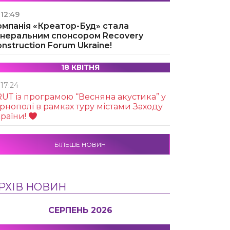
12:49
омпанія «Креатор-Буд» стала
енеральним спонсором Recovery
nstruction Forum Ukraine!
18 КВІТНЯ
17:24
UТ із програмою “Весняна акустика” у
рнополі в рамках туру містами Заходу
раїни!
БІЛЬШЕ НОВИН
РХІВ НОВИН
СЕРПЕНЬ 2026