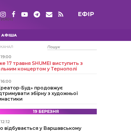
ЕФІР
ТИЖНІ
АФІША
15 ТРАВНЯ
ЕКАНАЛ
19:00
е 17 травня SHUMEI виступить з
ольним концертом у Тернополі
16:00
Креатор-Буд» продовжує
дтримувати збірну з художньої
імнастики
19 БЕРЕЗНЯ
12:12
о відбувається у Варшавському