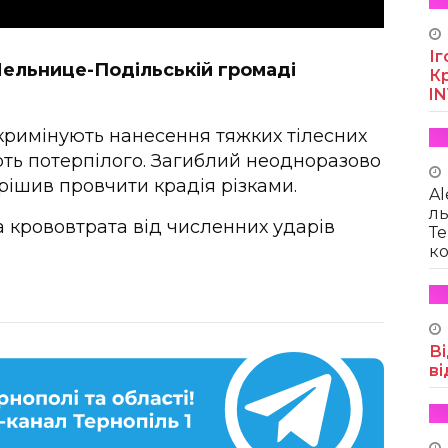
Іг
Мельнице-Подільській громаді
Кр
I
кримінують нанесення тяжких тілесних
ть потерпілого. Загиблий неодноразово
рішив провчити крадія різками.
Al
ль
 крововтрата від численних ударів
Те
ко
Ві
ві