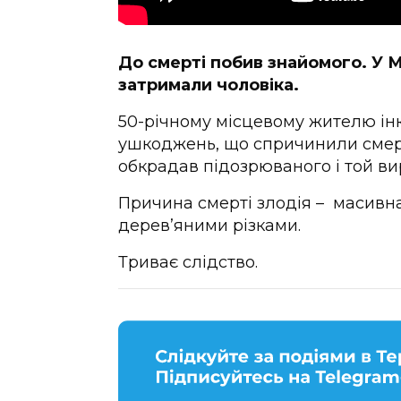
До смерті побив знайомого. У 
затримали чоловіка.
50-річному місцевому жителю ін
ушкоджень, що спричинили смер
обкрадав підозрюваного і той ви
Причина смерті злодія – масивна
дерев’яними різками.
Триває слідство.