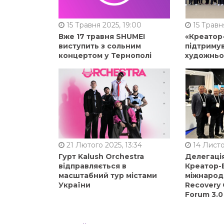
15 Травня 2025, 19:00
15 Травня
Вже 17 травня SHUMEI
«Креатор
виступить з сольним
підтримув
концертом у Тернополі
художньо
21 Лютого 2025, 13:34
14 Листо
Гурт Kalush Orchestra
Делегація
відправляється в
Креатор-Б
масштабний тур містами
міжнарод
України
Recovery 
Forum 3.0