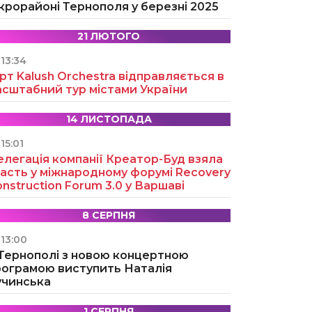
крорайоні Тернополя у березні 2025
21 ЛЮТОГО
13:34
рт Kalush Orchestra відправляється в
асштабний тур містами України
14 ЛИСТОПАДА
15:01
легація компанії Креатор-Буд взяла
асть у міжнародному форумі Recovery
nstruction Forum 3.0 у Варшаві
8 СЕРПНЯ
13:00
 Тернополі з новою концертною
рограмою виступить Наталія
учинська
1 СЕРПНЯ