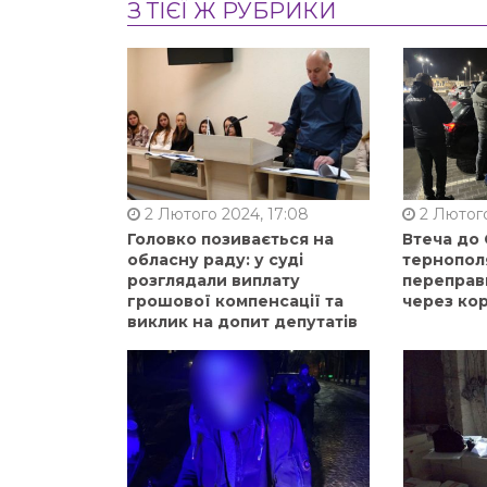
З ТІЄЇ Ж РУБРИКИ
2 Лютого 2024, 17:08
2 Лютого
Головко позивається на
Втеча до
обласну раду: у суді
тернопол
розглядали виплату
переправ
грошової компенсації та
через ко
виклик на допит депутатів