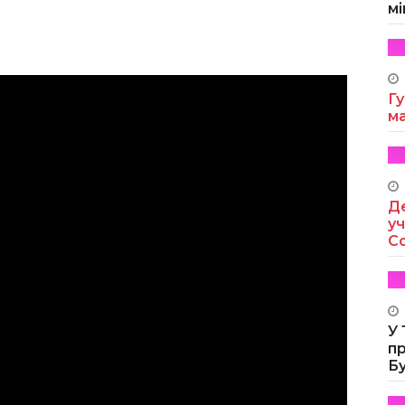
мі
Гу
м
Де
уч
Co
У
п
Б