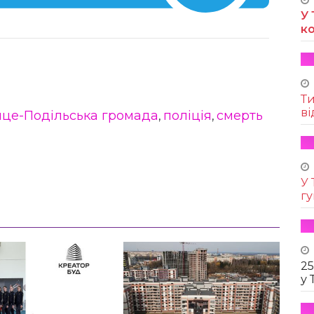
У 
к
Т
ві
це-Подільська громада
поліція
смерть
,
,
У 
г
25
у 