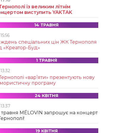
17:10
Тернополі із великим літнім
онцертом виступить YAKTAK
14 ТРАВНЯ
15:56
иждень спеціальних цін ЖК Тернополя
д «Креатор-Буд»
1 ТРАВНЯ
13:32
Тернополі «вар’яти» презентують нову
умористичну програму
24 КВІТНЯ
13:37
 травня MÉLOVIN запрошує на концерт
Тернополі!
19 КВІТНЯ