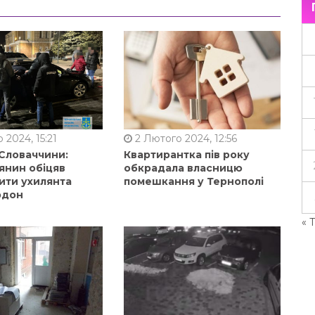
 2024, 15:21
2 Лютого 2024, 12:56
 Словаччини:
Квартирантка пів року
янин обіцяв
обкрадала власницю
ити ухилянта
помешкання у Тернополі
рдон
« 