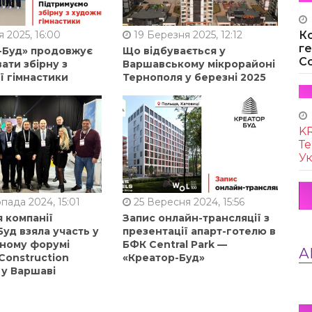
К
 2025, 16:00
19 Березня 2025, 12:12
г
-Буд» продовжує
Що відбувається у
Co
ати збірну з
Варшавському мікрорайоні
ї гімнастики
Тернополя у березні 2025
KR
Те
Ук
пада 2024, 15:01
25 Вересня 2024, 15:56
 компанії
Запис онлайн-трансляції з
уд взяла участь у
презентації апарт-готелю в
ному форумі
БФК Central Park —
А
Construction
«Креатор-Буд»
 у Варшаві