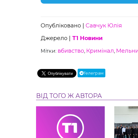
Опубліковано |
Савчук Юлія
Джерело |
Т1 Новини
вбивство
Кримінал
Мельни
Мітки:
,
,
Телеграм
ВІД ТОГО Ж АВТОРА