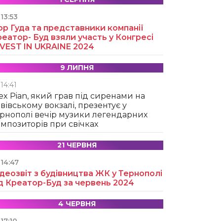
13:53
ор Гуда та представники компанії
еатор- Буд взяли участь у Конгресі
NVEST IN UKRAINE 2024
9 ЛИПНЯ
14:41
ex Pian, який грав під сиренами на
вівському вокзалі, презентує у
рнополі вечір музики легендарних
мпозиторів при свічках
21 ЧЕРВНЯ
14:47
деозвіт з будівництва ЖК у Тернополі
д Креатор-Буд за червень 2024
4 ЧЕРВНЯ