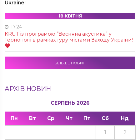
Ukraine!
18 КВІТНЯ
17:24
KRUТ із програмою “Весняна акустика” у
Тернополі в рамках туру містами Заходу України!
БІЛЬШЕ НОВИН
АРХІВ НОВИН
СЕРПЕНЬ 2026
Пн
Вт
Ср
Чт
Пт
Сб
Нд
1
2