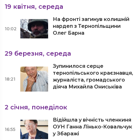
19 квітня, середа
На фронті загинув колишній
нардеп з Тернопільщини
10:02
Олег Барна
29 березня, середа
Зупинилося серце
тернопільського краєзнавця,
18:21
журналіста, громадського
діяча Михайла Ониськіва
2 січня, понеділок
Відійшла у вічність членкиня
ОУН Ганна Лінько-Ковальчук
16:55
у Збаражі