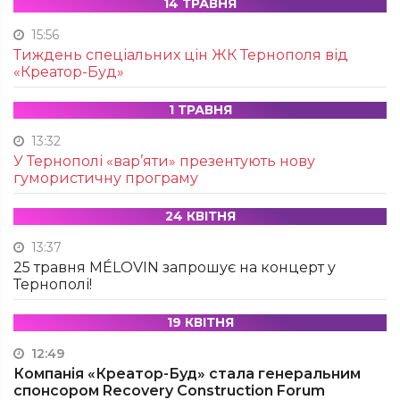
14 ТРАВНЯ
15:56
Тиждень спеціальних цін ЖК Тернополя від
«Креатор-Буд»
1 ТРАВНЯ
13:32
У Тернополі «вар’яти» презентують нову
гумористичну програму
24 КВІТНЯ
13:37
25 травня MÉLOVIN запрошує на концерт у
Тернополі!
19 КВІТНЯ
12:49
Компанія «Креатор-Буд» стала генеральним
спонсором Recovery Construction Forum