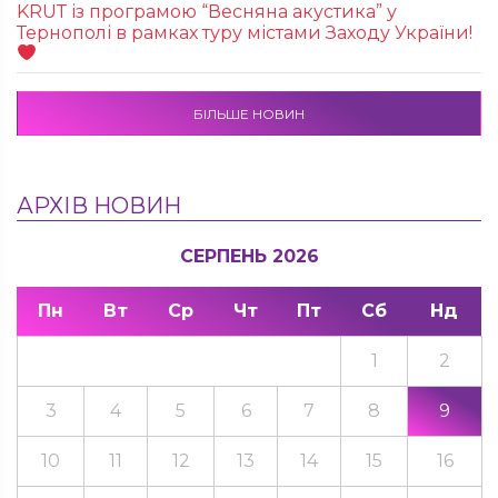
KRUТ із програмою “Весняна акустика” у
Тернополі в рамках туру містами Заходу України!
БІЛЬШЕ НОВИН
АРХІВ НОВИН
СЕРПЕНЬ 2026
Пн
Вт
Ср
Чт
Пт
Сб
Нд
1
2
3
4
5
6
7
8
9
10
11
12
13
14
15
16