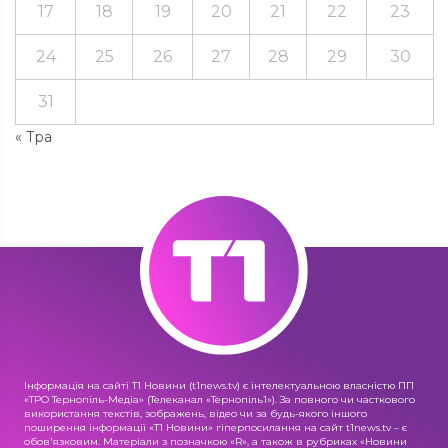
17
18
19
20
21
22
23
24
25
26
27
28
29
30
31
« Тра
Інформація на сайті Т1 Новини (t1news.tv) є інтелектуальною власністю ПП
«ТРО Тернопіль-Медіа» (Телеканал «Тернопіль1»). За повного чи часткового
використання текстів, зображень, відео чи за будь-якого іншого
поширення інформації «Т1 Новини» гіперпосилання на сайт t1news.tv – є
обов'язковим. Матеріали з позначкою «R», а також в рубриках «Новини