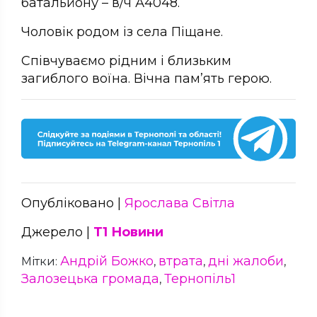
батальйону – в/ч А4048.
Чоловік родом із села Піщане.
Співчуваємо рідним і близьким
загиблого воїна. Вічна пам’ять герою.
Опубліковано |
Ярослава Світла
Джерело |
Т1 Новини
Андрій Божко
втрата
дні жалоби
Мітки:
,
,
,
Залозецька громада
Тернопіль1
,