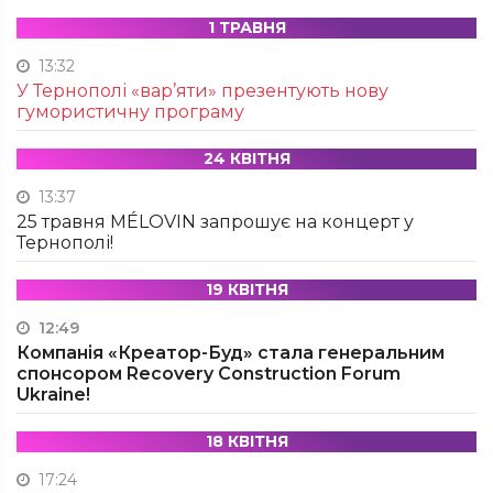
1 ТРАВНЯ
13:32
У Тернополі «вар’яти» презентують нову
гумористичну програму
24 КВІТНЯ
13:37
25 травня MÉLOVIN запрошує на концерт у
Тернополі!
19 КВІТНЯ
12:49
Компанія «Креатор-Буд» стала генеральним
спонсором Recovery Construction Forum
Ukraine!
18 КВІТНЯ
17:24