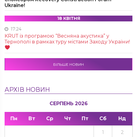
Ukraine!
18 КВІТНЯ
17:24
KRUТ із програмою “Весняна акустика” у
Тернополі в рамках туру містами Заходу України!
БІЛЬШЕ НОВИН
АРХІВ НОВИН
СЕРПЕНЬ 2026
Пн
Вт
Ср
Чт
Пт
Сб
Нд
1
2