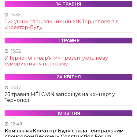
14 ТРАВНЯ
15:56
Тиждень спеціальних цін ЖК Тернополя від
«Креатор-Буд»
1 ТРАВНЯ
13:32
У Тернополі «вар’яти» презентують нову
гумористичну програму
24 КВІТНЯ
13:37
25 травня MÉLOVIN запрошує на концерт у
Тернополі!
19 КВІТНЯ
12:49
Компанія «Креатор-Буд» стала генеральним
спонсором Recovery Construction Forum