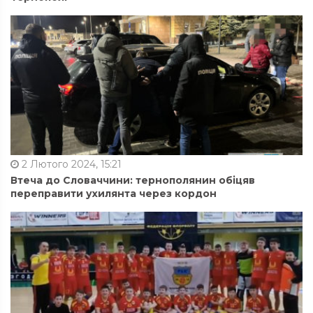
2 Лютого 2024, 15:21
Втеча до Словаччини: тернополянин обіцяв
переправити ухилянта через кордон