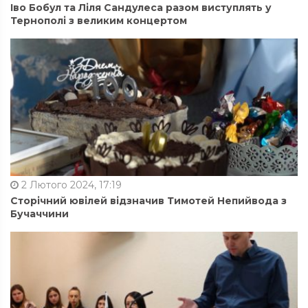
Іво Бобул та Ліля Сандулеса разом виступлять у
Тернополі з великим концертом
2 Лютого 2024, 17:19
Сторічний ювілей відзначив Тимотей Непийвода з
Бучаччини