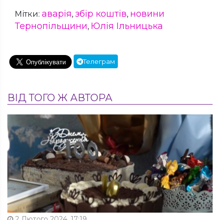
аварія
збір коштів
новини
Мітки:
,
,
Тернопільщини
Юлія Ільницька
,
Телеграм
ВІД ТОГО Ж АВТОРА
2 Лютого 2024, 17:19