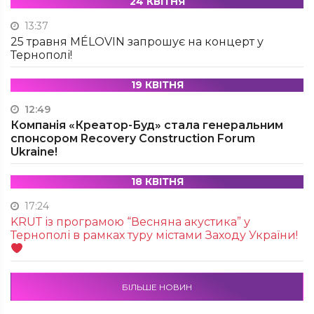
24 КВІТНЯ
13:37
25 травня MÉLOVIN запрошує на концерт у
Тернополі!
19 КВІТНЯ
12:49
Компанія «Креатор-Буд» стала генеральним
спонсором Recovery Construction Forum
Ukraine!
18 КВІТНЯ
17:24
KRUТ із програмою “Весняна акустика” у
Тернополі в рамках туру містами Заходу України!
БІЛЬШЕ НОВИН