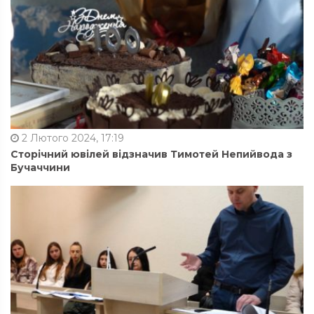
2 Лютого 2024, 17:19
Сторічний ювілей відзначив Тимотей Непийвода з
Бучаччини