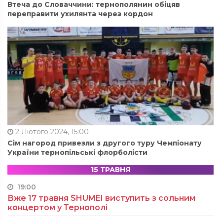
Втеча до Словаччини: тернополянин обіцяв
переправити ухилянта через кордон
2 Лютого 2024, 15:00
Сім нагород привезли з другого туру Чемпіонату
України тернопільські флорболісти
15 ТРАВНЯ
19:00
Вже 17 травня SHUMEI виступить з сольним
концертом у Тернополі