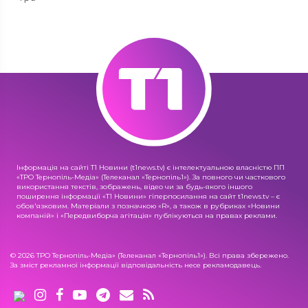
Інформація на сайті Т1 Новини (t1news.tv) є інтелектуальною власністю ПП
«ТРО Тернопіль-Медіа» (Телеканал «Тернопіль1»). За повного чи часткового
використання текстів, зображень, відео чи за будь-якого іншого
поширення інформації «Т1 Новини» гіперпосилання на сайт t1news.tv – є
обов'язковим. Матеріали з позначкою «R», а також в рубриках «Новини
компаній» і «Передвиборча агітація» публікуються на правах реклами.
© 2026 ТРО Тернопіль-Медіа» (Телеканал «Тернопіль1»). Всі права збережено.
За зміст рекламної інформації відповідальність несе рекламодавець.