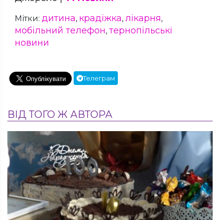
дитина
крадіжка
лікарня
Мітки:
,
,
,
мобільний телефон
тернопільські
,
новини
Телеграм
ВІД ТОГО Ж АВТОРА