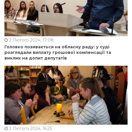
2 Лютого 2024, 17:08
Головко позивається на обласну раду: у суді
розглядали виплату грошової компенсації та
виклик на допит депутатів
2 Лютого 2024, 16:25