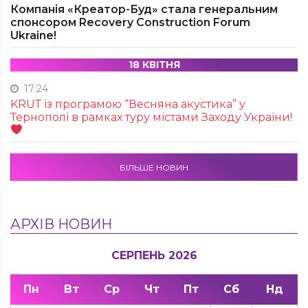
Компанія «Креатор-Буд» стала генеральним
спонсором Recovery Construction Forum
Ukraine!
18 КВІТНЯ
17:24
KRUТ із програмою “Весняна акустика” у
Тернополі в рамках туру містами Заходу України!
БІЛЬШЕ НОВИН
АРХІВ НОВИН
СЕРПЕНЬ 2026
Пн
Вт
Ср
Чт
Пт
Сб
Нд