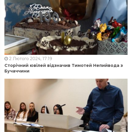
2 Лютого 2024, 17:19
Сторічний ювілей відзначив Тимотей Непийвода з
Бучаччини