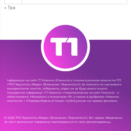
« Тра
Інформація на сайті Т1 Новини (t1news.tv) є інтелектуальною власністю ПП
«ТРО Тернопіль-Медіа» (Телеканал «Тернопіль1»). За повного чи часткового
використання текстів, зображень, відео чи за будь-якого іншого
поширення інформації «Т1 Новини» гіперпосилання на сайт t1news.tv – є
обов'язковим. Матеріали з позначкою «R», а також в рубриках «Новини
компаній» і «Передвиборча агітація» публікуються на правах реклами.
© 2026 ТРО Тернопіль-Медіа» (Телеканал «Тернопіль1»). Всі права збережено.
За зміст рекламної інформації відповідальність несе рекламодавець.