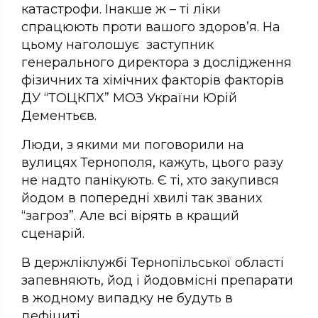
катастрофи. Інакше ж – ті ліки
спрацюють проти вашого здоров’я. На
цьому наголошує заступник
генерального директора з дослідження
фізичних та хімічних факторів факторів
ДУ “ТОЦКПХ” МОЗ України Юрій
Дементьєв.
Люди, з якими ми поговорили на
вулицях Тернополя, кажуть, цього разу
не надто панікують. Є ті, хто закупився
йодом в попередні хвилі так званих
“загроз”. Але всі вірять в кращий
сценарій.
В держліклужбі Тернопільської області
запевняють, йод і йодовмісні препарати
в жодному випадку не будуть в
дефіциті.