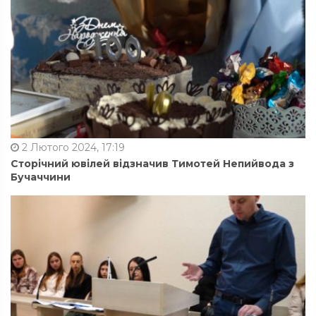
2 Лютого 2024, 17:19
Сторічний ювілей відзначив Тимотей Непийвода з
Бучаччини