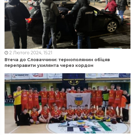
2 Лютого 2024, 15:21
Втеча до Словаччини: тернополянин обіцяв
переправити ухилянта через кордон