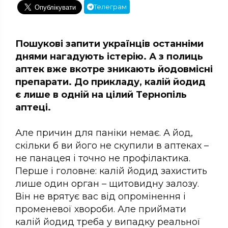
Телеграм
Пошукові запити українців останніми
днями нагадують істерію. А з полиць
аптек вже вкотре зникають йодовмісні
препарати. До прикладу, калій йодид
є лише в одній на цілий Тернопіль
аптеці.
Але причин для паніки немає. А йод,
скільки б ви його не скупили в аптеках –
не панацея і точно не профілактика.
Перше і головне: калій йодид захистить
лише один орган – щитовидну залозу.
Він не врятує вас від опромінення і
променевої хвороби. Але приймати
калій йодид треба у випадку реальної