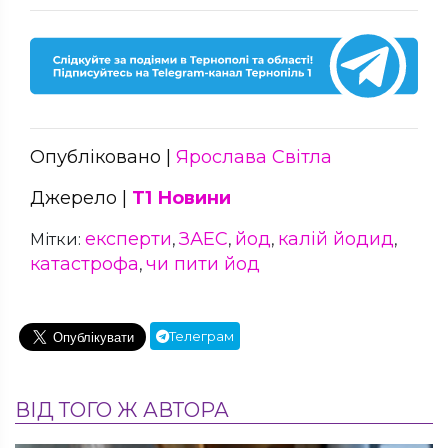
Опубліковано |
Ярослава Світла
Джерело |
Т1 Новини
експерти
ЗАЕС
йод
калій йодид
Мітки:
,
,
,
,
катастрофа
чи пити йод
,
Телеграм
ВІД ТОГО Ж АВТОРА