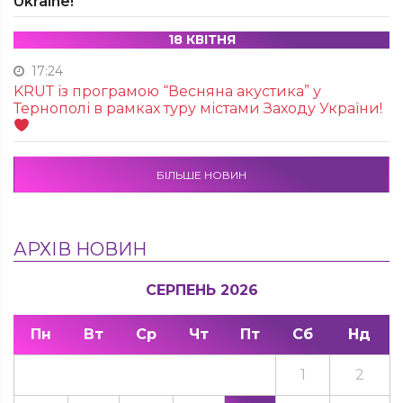
Ukraine!
18 КВІТНЯ
17:24
KRUТ із програмою “Весняна акустика” у
Тернополі в рамках туру містами Заходу України!
БІЛЬШЕ НОВИН
АРХІВ НОВИН
СЕРПЕНЬ 2026
Пн
Вт
Ср
Чт
Пт
Сб
Нд
1
2