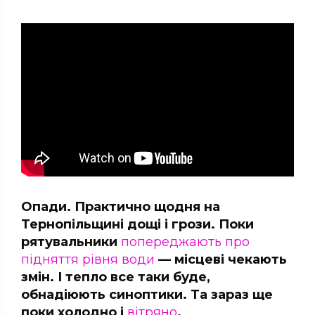
Опади. Практично щодня на
Тернопільщині дощі і грози. Поки
рятувальники
попереджають про
підняття рівня води
— місцеві чекають
змін. І тепло все таки буде,
обнадіюють синоптики. Та зараз ще
поки холодно і
вітряно
.