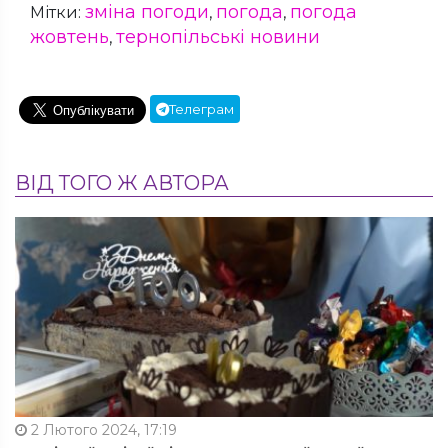
зміна погоди
погода
погода
Мітки:
,
,
жовтень
тернопільські новини
,
Телеграм
ВІД ТОГО Ж АВТОРА
2 Лютого 2024, 17:19