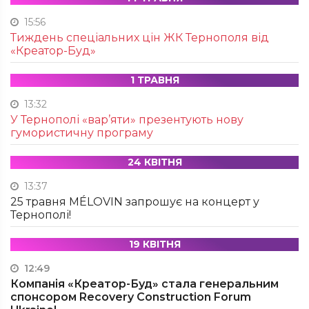
15:56
Тиждень спеціальних цін ЖК Тернополя від
«Креатор-Буд»
1 ТРАВНЯ
13:32
У Тернополі «вар’яти» презентують нову
гумористичну програму
24 КВІТНЯ
13:37
25 травня MÉLOVIN запрошує на концерт у
Тернополі!
19 КВІТНЯ
12:49
Компанія «Креатор-Буд» стала генеральним
спонсором Recovery Construction Forum