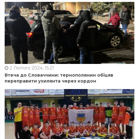
2 Лютого 2024, 15:21
Втеча до Словаччини: тернополянин обіцяв
переправити ухилянта через кордон