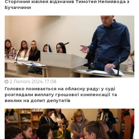
Сторічний ювілей відзначив Тимотей Непийвода з
Бучаччини
2 Лютого 2024, 17:08
Головко позивається на обласну раду: у суді
розглядали виплату грошової компенсації та
виклик на допит депутатів