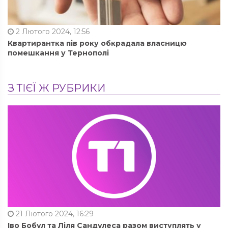
2 Лютого 2024, 12:56
Квартирантка пів року обкрадала власницю
помешкання у Тернополі
З ТІЄЇ Ж РУБРИКИ
21 Лютого 2024, 16:29
Іво Бобул та Ліля Сандулеса разом виступлять у