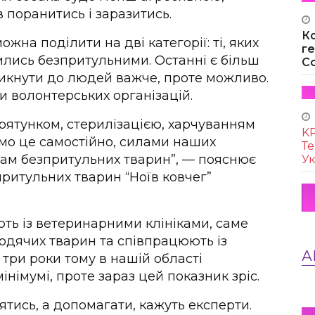
поранитись і заразитись.
К
жна поділити на дві категорії: ті, яких
г
дились безпритульними. Останні є більш
Co
икнути до людей важче, проте можливо.
 волонтерських організацій.
рятунком, стерилізацією, харчуванням
KR
мо це самостійно, силами наших
Те
нам безпритульних тварин”, — пояснює
Ук
притульних тварин “Ноїв ковчег”
ють із ветеринарними клініками, саме
дячих тварин та співпрацюють із
А
три роки тому в нашій області
інімумі, проте зараз цей показник зріс.
ятись, а допомагати, кажуть експерти.