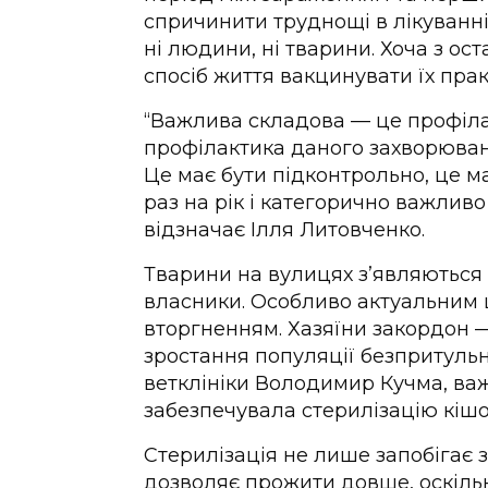
спричинити труднощі в лікуванн
ні людини, ні тварини. Хоча з ос
спосіб життя вакцинувати їх пра
“Важлива складова — це профіла
профілактика даного захворювання
Це має бути підконтрольно, це м
раз на рік і категорично важлив
відзначає Ілля Литовченко.
Тварини на вулицях з’являються н
власники. Особливо актуальним 
вторгненням. Хазяїни закордон —
зростання популяції безпритульни
ветклініки Володимир Кучма, ва
забезпечувала стерилізацію кішок
Стерилізація не лише запобігає
дозволяє прожити довше, оскіль