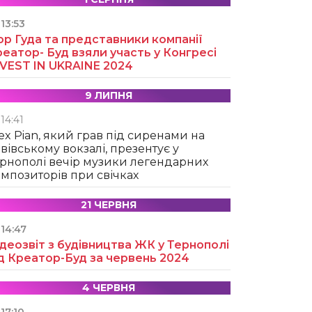
13:53
ор Гуда та представники компанії
еатор- Буд взяли участь у Конгресі
NVEST IN UKRAINE 2024
9 ЛИПНЯ
14:41
ex Pian, який грав під сиренами на
вівському вокзалі, презентує у
рнополі вечір музики легендарних
мпозиторів при свічках
21 ЧЕРВНЯ
14:47
деозвіт з будівництва ЖК у Тернополі
д Креатор-Буд за червень 2024
4 ЧЕРВНЯ