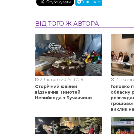
Телеграм
ВІД ТОГО Ж АВТОРА
2 Лютого 2024, 17:19
2 Лютого
Сторічний ювілей
Головко 
відзначив Тимотей
обласну р
Непийвода з Бучаччини
розгляда
грошової
виклик на