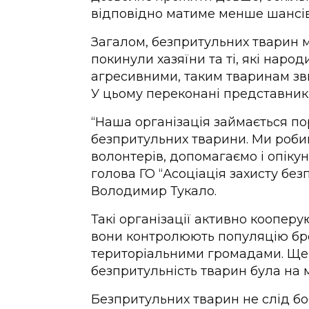
відповідно матиме менше шансів 
Загалом, безпритульних тварин мо
покинули хазяїни та ті, які наро
агресивними, таким тваринам зв
У цьому переконані представники
“Наша організація займається по
безпритульних тварини. Ми роби
волонтерів, допомагаємо і опіку
голова ГО “Асоціація захисту без
Володимир Тукало.
Такі організації активно кооперу
вони контролюють популяцію бро
територіальними громадами. Ще 
безпритульність тварин була на м
Безпритульних тварин не слід бо