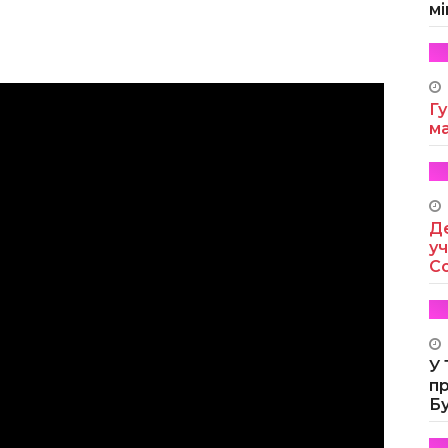
мі
Гу
м
Де
уч
Co
У
п
Б