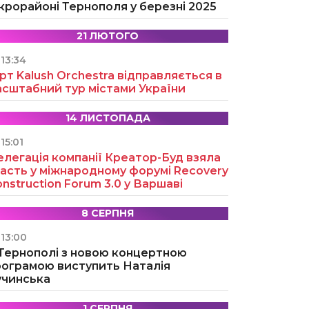
крорайоні Тернополя у березні 2025
21 ЛЮТОГО
13:34
рт Kalush Orchestra відправляється в
асштабний тур містами України
14 ЛИСТОПАДА
15:01
легація компанії Креатор-Буд взяла
асть у міжнародному форумі Recovery
nstruction Forum 3.0 у Варшаві
8 СЕРПНЯ
13:00
 Тернополі з новою концертною
рограмою виступить Наталія
учинська
1 СЕРПНЯ