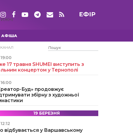
ЕФІР
ТИЖНІ
АФІША
15 ТРАВНЯ
ЕКАНАЛ
19:00
е 17 травня SHUMEI виступить з
ольним концертом у Тернополі
16:00
Креатор-Буд» продовжує
дтримувати збірну з художньої
імнастики
19 БЕРЕЗНЯ
12:12
о відбувається у Варшавському