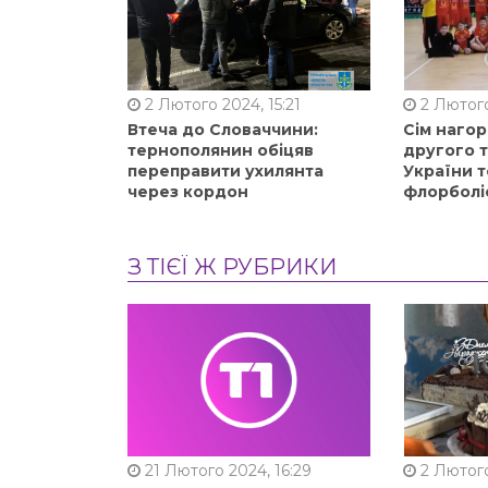
2 Лютого 2024, 15:21
2 Лютого
Втеча до Словаччини:
Сім нагор
тернополянин обіцяв
другого 
переправити ухилянта
України т
через кордон
флорболі
З ТІЄЇ Ж РУБРИКИ
21 Лютого 2024, 16:29
2 Лютого