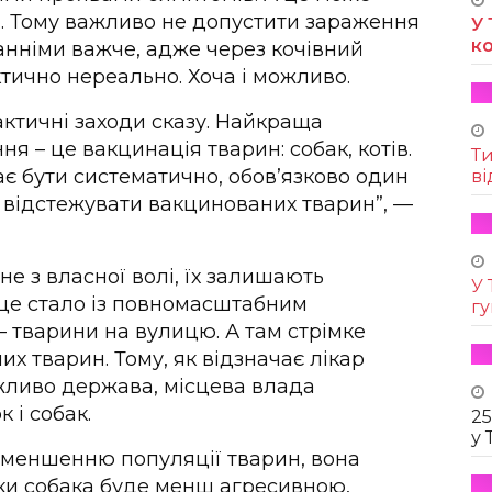
і. Тому важливо не допустити зараження
У 
к
танніми важче, адже через кочівний
ктично нереально. Хоча і можливо.
ктичні заходи сказу. Найкраща
 – це вакцинація тварин: собак, котів.
Т
ає бути систематично, обов’язково один
ві
о відстежувати вакцинованих тварин”, —
е з власної волі, їх залишають
У 
це стало із повномасштабним
г
 тварини на вулицю. А там стрімке
х тварин. Тому, як відзначає лікар
жливо держава, місцева влада
 і собак.
25
у 
 зменшенню популяції тварин, вона
ки собака буде менш агресивною,