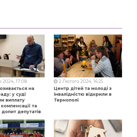
 2024, 17:08
2 Лютого 2024, 16:25
позивається на
Центр дітей та молоді з
аду: у суді
інвалідністю відкрили в
ли виплату
Тернополі
 компенсації та
 допит депутатів