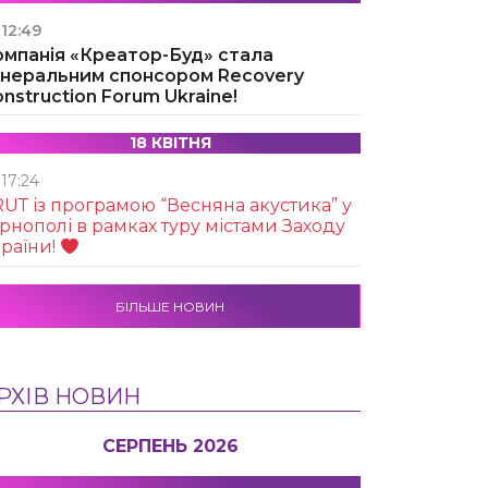
12:49
омпанія «Креатор-Буд» стала
енеральним спонсором Recovery
nstruction Forum Ukraine!
18 КВІТНЯ
17:24
UТ із програмою “Весняна акустика” у
рнополі в рамках туру містами Заходу
раїни!
БІЛЬШЕ НОВИН
РХІВ НОВИН
СЕРПЕНЬ 2026