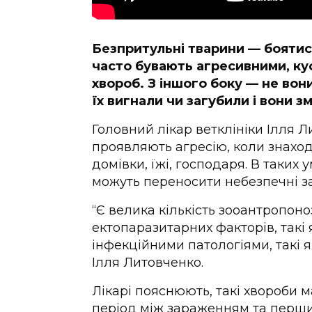
Безпритульні тварини — боятис
часто бувають агресивними, ку
хвороб. З іншого боку — не вон
їх вигнали чи загубили і вони 
Головний лікар ветклініки Ілля 
проявляють агресію, коли знаход
домівки, їжі, господаря. В таких
можуть переносити небезпечні з
“Є велика кількість зооантропон
ектопаразитарних факторів, такі 
інфекційними патологіями, такі як 
Ілля Литовченко.
Лікарі пояснюють, такі хвороби
період між зараженням та перш