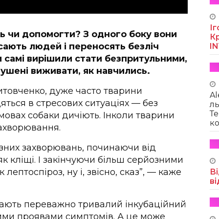
Іг
ь чи допомогти? З одного боку вони
Кр
сають людей і переносять безліч
I
и самі вирішили стати безпритульними,
змушені виживати, як навчились.
Литовченко, дуже часто тварини
Al
яться в стресових ситуаціях — без
ль
Те
 умовах собаки дичіють. Інколи тварини
ко
ахворювання.
озних захворювань, починаючи від
як кліщі. І закінчуючи більш серйозними
лептоспіроз, ну і, звісно, сказ”, — каже
Ві
ві
 мають переважно тривалий інкубаційний
ими проявами симптомів. А це може