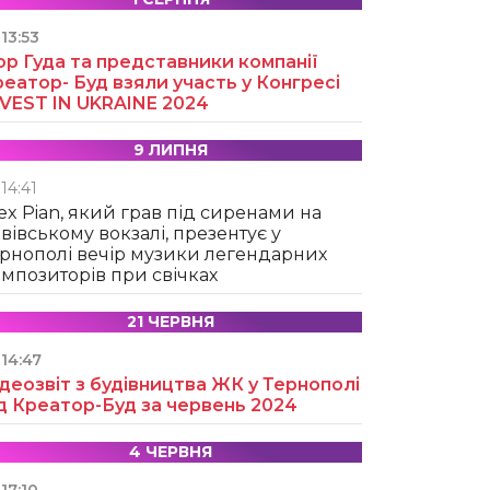
13:53
ор Гуда та представники компанії
еатор- Буд взяли участь у Конгресі
NVEST IN UKRAINE 2024
9 ЛИПНЯ
14:41
ex Pian, який грав під сиренами на
вівському вокзалі, презентує у
рнополі вечір музики легендарних
мпозиторів при свічках
21 ЧЕРВНЯ
14:47
деозвіт з будівництва ЖК у Тернополі
д Креатор-Буд за червень 2024
4 ЧЕРВНЯ