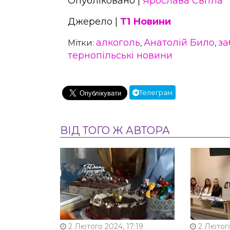
Опубліковано |
Ярослава Світла
Джерело |
Т1 Новини
алкоголь
Анатолій Било
за
Мітки:
,
,
тернопільські новини
Телеграм
ВІД ТОГО Ж АВТОРА
2 Лютого 2024, 17:19
2 Лютого