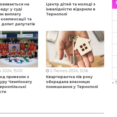
позивається на
Центр дітей та молоді з
аду: у суді
інвалідністю відкрили в
ли виплату
Тернополі
 компенсації та
 допит депутатів
 2024, 15:00
2 Лютого 2024, 12:56
од привезли з
Квартирантка пів року
туру Чемпіонату
обкрадала власницю
« 
ернопільські
помешкання у Тернополі
сти