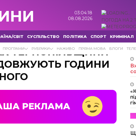
ИНИ
03:04:19
08.08.2026
ПОГОДА НА 2 
АЇНА/СВІТ
СУСПІЛЬСТВО
ПОЛІТИКА
СПОРТ
КРИМІНАЛ
АХ ТЕРНОПІЛЬЩИНИ
ПРОГРАМИ
РУБРИКИ
НАЖИВО
ПРЯМА МОВА
БЛОГИ
ТЕЛ
ДОВЖУЮТЬ ГОДИНИ
Вж
с
НОГО
«
пі
г
Щ