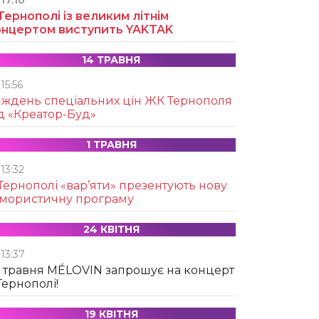
17:10
Тернополі із великим літнім
онцертом виступить YAKTAK
14 ТРАВНЯ
15:56
иждень спеціальних цін ЖК Тернополя
д «Креатор-Буд»
1 ТРАВНЯ
13:32
Тернополі «вар’яти» презентують нову
умористичну програму
24 КВІТНЯ
13:37
 травня MÉLOVIN запрошує на концерт
Тернополі!
19 КВІТНЯ