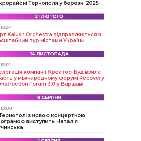
крорайоні Тернополя у березні 2025
21 ЛЮТОГО
13:34
рт Kalush Orchestra відправляється в
асштабний тур містами України
14 ЛИСТОПАДА
15:01
легація компанії Креатор-Буд взяла
асть у міжнародному форумі Recovery
nstruction Forum 3.0 у Варшаві
8 СЕРПНЯ
13:00
 Тернополі з новою концертною
рограмою виступить Наталія
учинська
1 СЕРПНЯ