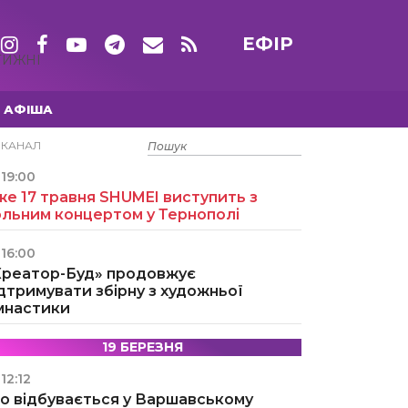
ЕФІР
ТИЖНІ
АФІША
15 ТРАВНЯ
ЕКАНАЛ
19:00
е 17 травня SHUMEI виступить з
ольним концертом у Тернополі
16:00
Креатор-Буд» продовжує
дтримувати збірну з художньої
імнастики
19 БЕРЕЗНЯ
12:12
о відбувається у Варшавському