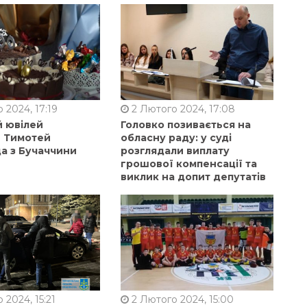
 2024, 17:19
2 Лютого 2024, 17:08
й ювілей
Головко позивається на
в Тимотей
обласну раду: у суді
а з Бучаччини
розглядали виплату
грошової компенсації та
виклик на допит депутатів
 2024, 15:21
2 Лютого 2024, 15:00