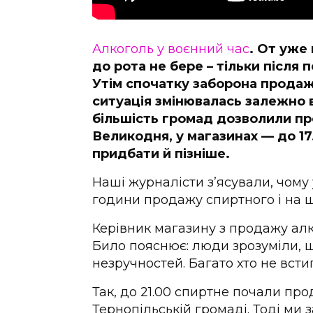
Алкоголь у воєнний час
. От уже 
до рота не бере – тільки після
Утім спочатку заборона продажу
ситуація змінювалась залежно в
більшість громад дозволили п
Великодня, у магазинах — до 1
придбати й пізніше.
Наші журналісти з’ясували, чом
години продажу спиртного і на щ
Керівник магазину з продажу алк
Било пояснює: люди зрозуміли, 
незручностей. Багато хто не всти
Так, до 21.00 спиртне почали про
Тернопільській громаді. Тоді ми 