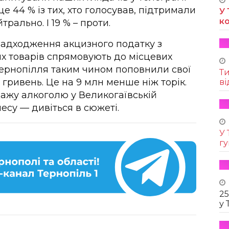
це 44 % із тих, хто голосував, підтримали
У 
к
трально. І 19 % – проти.
 надходження акцизного податку з
х товарів спрямовують до місцевих
Тернопілля таким чином поповнили свої
Т
гривень. Це на 9 млн менше ніж торік.
ві
дажу алкоголю у Великогаївській
есу — дивіться в сюжеті.
У 
г
25
у 