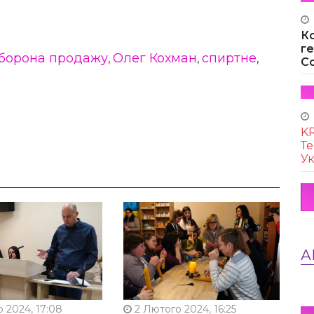
К
г
борона продажу
Олег Кохман
спиртне
,
,
,
Co
KR
Те
Ук
А
 2024, 17:08
2 Лютого 2024, 16:25