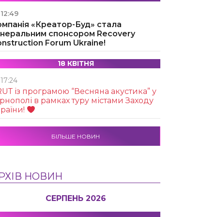
12:49
омпанія «Креатор-Буд» стала
енеральним спонсором Recovery
nstruction Forum Ukraine!
18 КВІТНЯ
17:24
UТ із програмою “Весняна акустика” у
рнополі в рамках туру містами Заходу
раїни!
БІЛЬШЕ НОВИН
РХІВ НОВИН
СЕРПЕНЬ 2026