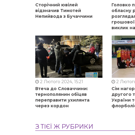
Сторічний ювілей
Головко 
відзначив Тимотей
обласну р
Непийвода з Бучаччини
розгляда
грошової
виклик на
2 Лютого 2024, 15:21
2 Лютого
Втеча до Словаччини:
Сім нагор
тернополянин обіцяв
другого 
переправити ухилянта
України т
через кордон
флорболі
З ТІЄЇ Ж РУБРИКИ