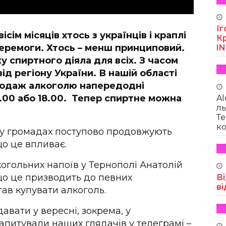
Іг
вісім місяців хтось з українців і краплі
Кр
 перемоги. Хтось – менш принциповий.
I
 спиртного діяла для всіх. З часом
ід регіону України. В нашій області
родаж алкоголю напередодні
7.00 або 18.00. Тепер спиртне можна
Al
ль
Те
ко
у у громадах поступово продовжують
о це впливає.
огольних напоїв у Тернополі Анатолій
що це призводить до певних
Ві
ві
гав купувати алкоголь.
давати у вересні, зокрема, у
запитували наших глядачів у телеграмі –