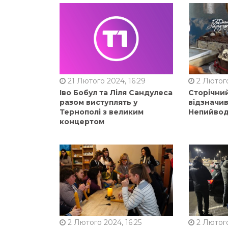
21 Лютого 2024, 16:29
2 Лютого
Іво Бобул та Ліля Сандулеса
Сторічни
разом виступлять у
відзначи
Тернополі з великим
Непийвод
концертом
2 Лютого 2024, 16:25
2 Лютого