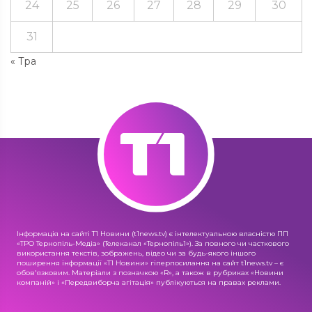
24
25
26
27
28
29
30
31
« Тра
Інформація на сайті Т1 Новини (t1news.tv) є інтелектуальною власністю ПП
«ТРО Тернопіль-Медіа» (Телеканал «Тернопіль1»). За повного чи часткового
використання текстів, зображень, відео чи за будь-якого іншого
поширення інформації «Т1 Новини» гіперпосилання на сайт t1news.tv – є
обов'язковим. Матеріали з позначкою «R», а також в рубриках «Новини
компаній» і «Передвиборча агітація» публікуються на правах реклами.