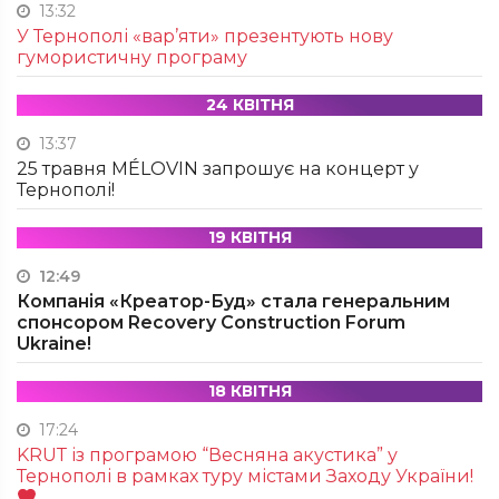
13:32
У Тернополі «вар’яти» презентують нову
гумористичну програму
24 КВІТНЯ
13:37
25 травня MÉLOVIN запрошує на концерт у
Тернополі!
19 КВІТНЯ
12:49
Компанія «Креатор-Буд» стала генеральним
спонсором Recovery Construction Forum
Ukraine!
18 КВІТНЯ
17:24
KRUТ із програмою “Весняна акустика” у
Тернополі в рамках туру містами Заходу України!