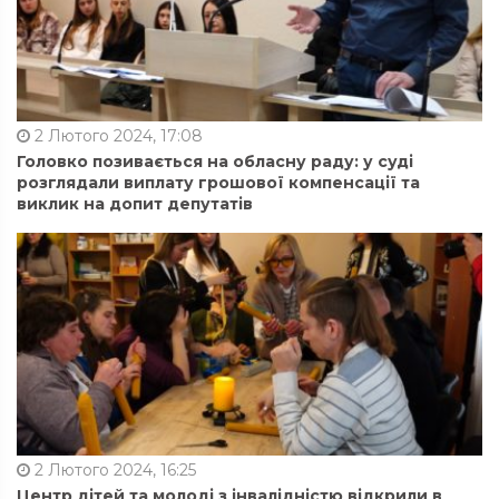
2 Лютого 2024, 17:08
Головко позивається на обласну раду: у суді
розглядали виплату грошової компенсації та
виклик на допит депутатів
2 Лютого 2024, 16:25
Центр дітей та молоді з інвалідністю відкрили в