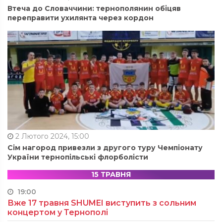
Втеча до Словаччини: тернополянин обіцяв
переправити ухилянта через кордон
2 Лютого 2024, 15:00
Сім нагород привезли з другого туру Чемпіонату
України тернопільські флорболісти
15 ТРАВНЯ
19:00
Вже 17 травня SHUMEI виступить з сольним
концертом у Тернополі