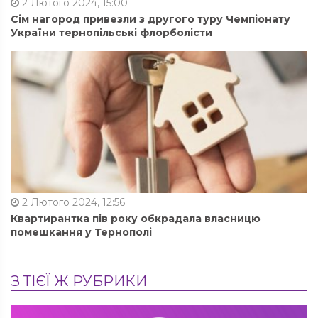
2 Лютого 2024, 15:00
Сім нагород привезли з другого туру Чемпіонату
України тернопільські флорболісти
2 Лютого 2024, 12:56
Квартирантка пів року обкрадала власницю
помешкання у Тернополі
З ТІЄЇ Ж РУБРИКИ