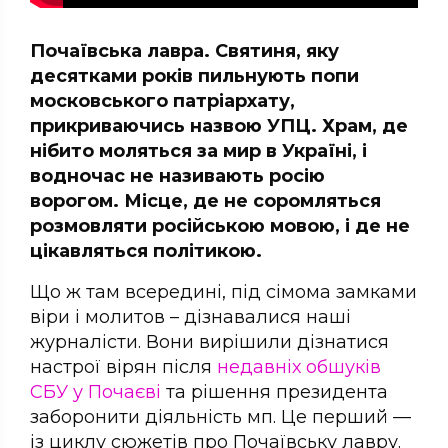
Почаївська лавра. Святиня, яку
десятками років пильнують попи
московського патріархату,
прикриваючись назвою УПЦ. Храм, де
нібито моляться за мир в Україні, і
водночас не називають росію
ворогом. Місце, де не соромляться
розмовляти російською мовою, і де не
цікавляться політикою.
Що ж там всередині, під сімома замками
віри і молитов – дізнавалися наші
журналісти. Вони вирішили дізнатися
настрої вірян після
недавніх обшуків
СБУ у Почаєві
та рішення президента
заборонити діяльність мп. Це перший —
із циклу сюжетів про Почаївську лавру.