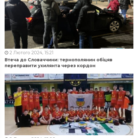
2 Лютого 2024, 15:21
Втеча до Словаччини: тернополянин обіцяв
переправити ухилянта через кордон