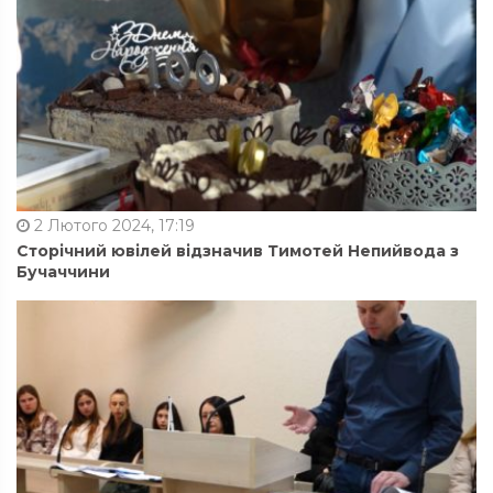
2 Лютого 2024, 17:19
Сторічний ювілей відзначив Тимотей Непийвода з
Бучаччини