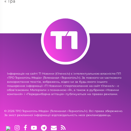
« Тра
Інформація на сайті Т1 Новини (t1news.tv) є інтелектуальною власністю ПП
«ТРО Тернопіль-Медіа» (Телеканал «Тернопіль1»). За повного чи часткового
використання текстів, зображень, відео чи за будь-якого іншого
поширення інформації «Т1 Новини» гіперпосилання на сайт t1news.tv – є
обов'язковим. Матеріали з позначкою «R», а також в рубриках «Новини
компаній» і «Передвиборча агітація» публікуються на правах реклами.
© 2026 ТРО Тернопіль-Медіа» (Телеканал «Тернопіль1»). Всі права збережено.
За зміст рекламної інформації відповідальність несе рекламодавець.