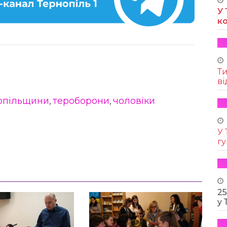
У 
к
Т
ві
опільщини
тероборони
чоловіки
,
,
У 
г
25
у 