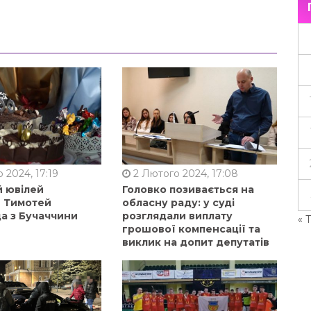
 2024, 17:19
2 Лютого 2024, 17:08
й ювілей
Головко позивається на
в Тимотей
обласну раду: у суді
а з Бучаччини
розглядали виплату
« 
грошової компенсації та
виклик на допит депутатів