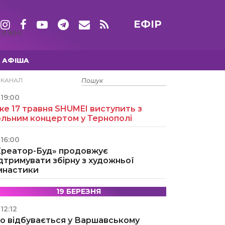
ЕФІР
ТИЖНІ
АФІША
15 ТРАВНЯ
ЕКАНАЛ
19:00
е 17 травня SHUMEI виступить з
ольним концертом у Тернополі
16:00
Креатор-Буд» продовжує
дтримувати збірну з художньої
імнастики
19 БЕРЕЗНЯ
12:12
о відбувається у Варшавському