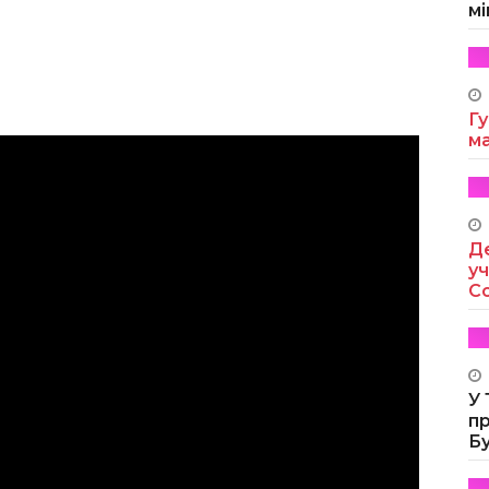
мі
Гу
м
Де
уч
Co
У
п
Б