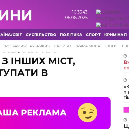
ИНИ
10:35:44
06.08.2026
ПОГОДА НА 2 
АЇНА/СВІТ
СУСПІЛЬСТВО
ПОЛІТИКА
СПОРТ
КРИМІНАЛ
ПРИБУЛИ НА
ПРОГРАМИ
РУБРИКИ
НАЖИВО
ПРЯМА МОВА
БЛОГИ
ТЕЛ
З ІНШИХ МІСТ,
Вж
с
ТУПАТИ В
«
пі
г
Щ