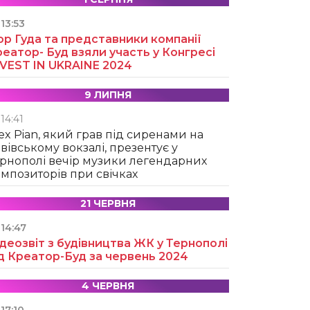
13:53
ор Гуда та представники компанії
еатор- Буд взяли участь у Конгресі
NVEST IN UKRAINE 2024
9 ЛИПНЯ
14:41
ex Pian, який грав під сиренами на
вівському вокзалі, презентує у
рнополі вечір музики легендарних
мпозиторів при свічках
21 ЧЕРВНЯ
14:47
деозвіт з будівництва ЖК у Тернополі
д Креатор-Буд за червень 2024
4 ЧЕРВНЯ