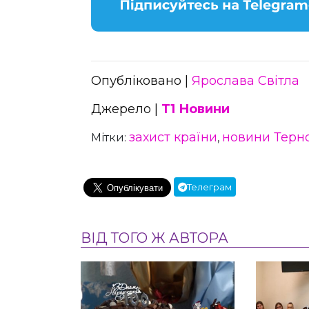
Опубліковано |
Ярослава Світла
Джерело |
Т1 Новини
захист країни
новини Терн
Мітки:
,
Телеграм
ВІД ТОГО Ж АВТОРА