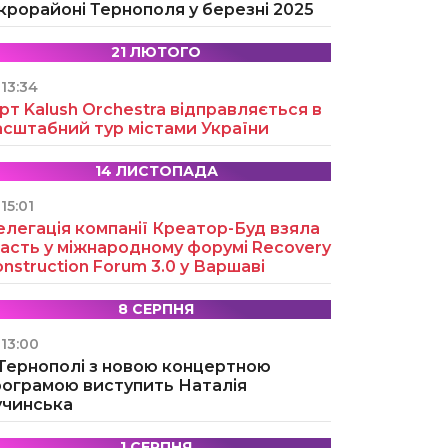
крорайоні Тернополя у березні 2025
21 ЛЮТОГО
13:34
рт Kalush Orchestra відправляється в
асштабний тур містами України
14 ЛИСТОПАДА
15:01
легація компанії Креатор-Буд взяла
асть у міжнародному форумі Recovery
nstruction Forum 3.0 у Варшаві
8 СЕРПНЯ
13:00
 Тернополі з новою концертною
рограмою виступить Наталія
учинська
1 СЕРПНЯ