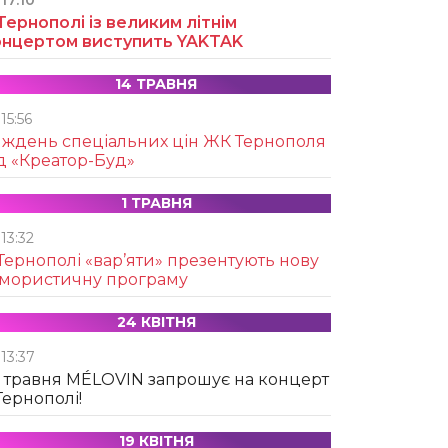
17:10
Тернополі із великим літнім
онцертом виступить YAKTAK
14 ТРАВНЯ
15:56
иждень спеціальних цін ЖК Тернополя
д «Креатор-Буд»
1 ТРАВНЯ
13:32
Тернополі «вар’яти» презентують нову
умористичну програму
24 КВІТНЯ
13:37
 травня MÉLOVIN запрошує на концерт
Тернополі!
19 КВІТНЯ