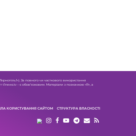
«Тернопіль1»). За повного чи часткового використання
 t1news.tv – є обов'язковим. Матеріали з позначкою «R», а
ИЛА КОРИСТУВАННЯ САЙТОМ
СТРУКТУРА ВЛАСНОСТІ