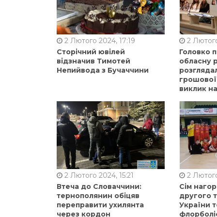
2 Лютого 2024, 17:19
2 Лютого
Сторічний ювілей
Головко 
відзначив Тимотей
обласну р
Непийвода з Бучаччини
розгляда
грошової
виклик на
2 Лютого 2024, 15:21
2 Лютого
Втеча до Словаччини:
Сім нагор
тернополянин обіцяв
другого 
переправити ухилянта
України т
через кордон
флорболі