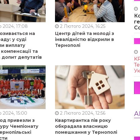
К
г
 2024, 17:08
2 Лютого 2024, 16:25
Co
позивається на
Центр дітей та молоді з
аду: у суді
інвалідністю відкрили в
ли виплату
Тернополі
 компенсації та
 допит депутатів
KR
Те
Ук
А
 2024, 15:00
2 Лютого 2024, 12:56
од привезли з
Квартирантка пів року
туру Чемпіонату
обкрадала власницю
ернопільські
помешкання у Тернополі
сти