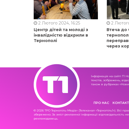
2 Лютого 2024, 16:25
2 Лютого
Центр дітей та молоді з
Втеча до
інвалідністю відкрили в
тернопол
Тернополі
переправ
через ко
Інформація на сайті Т1 Н
текстів, зображень, віде
також в рубриках «Новин
ПРО НАС
КОНТАКТ
© 2026 ТРО Тернопіль-Медіа» (Телеканал «Тернопіль1»). Всі пра
збережено. За зміст рекламної інформації відповідальність не
рекламодавець.