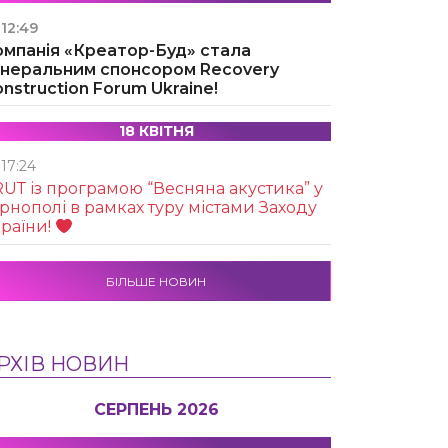
12:49
омпанія «Креатор-Буд» стала
енеральним спонсором Recovery
nstruction Forum Ukraine!
18 КВІТНЯ
17:24
UТ із програмою “Весняна акустика” у
рнополі в рамках туру містами Заходу
раїни!
БІЛЬШЕ НОВИН
РХІВ НОВИН
СЕРПЕНЬ 2026