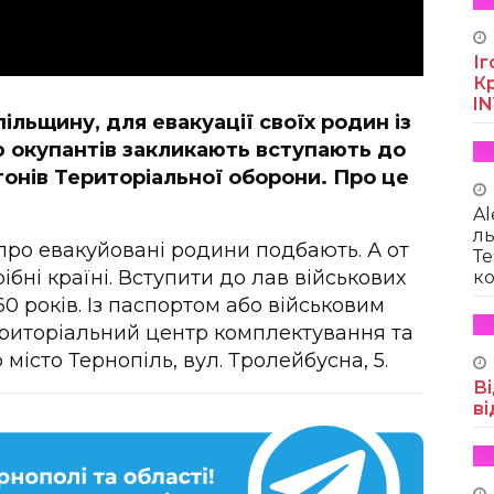
Іг
Кр
I
пільщину, для евакуації своїх родин із
ю окупантів закликають вступають до
гонів Територіальної оборони. Про це
Al
ль
про евакуйовані родини подбають. А от
Те
ібні країні. Вступити до лав військових
ко
60 років. Із паспортом або військовим
ериторіальний центр комплектування та
місто Тернопіль, вул. Тролейбусна, 5.
Ві
ві