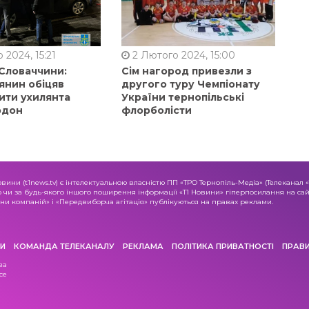
 2024, 15:21
2 Лютого 2024, 15:00
 Словаччини:
Сім нагород привезли з
янин обіцяв
другого туру Чемпіонату
ити ухилянта
України тернопільські
рдон
флорболісти
овини (t1news.tv) є інтелектуальною власністю ПП «ТРО Тернопіль-Медіа» (Телеканал 
о чи за будь-якого іншого поширення інформації «Т1 Новини» гіперпосилання на сайт
и компаній» і «Передвиборча агітація» публікуються на правах реклами.
И
КОМАНДА ТЕЛЕКАНАЛУ
РЕКЛАМА
ПОЛІТИКА ПРИВАТНОСТІ
ПРАВ
ва
се