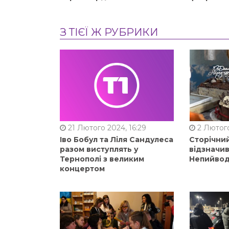
З ТІЄЇ Ж РУБРИКИ
21 Лютого 2024, 16:29
2 Лютого
Іво Бобул та Ліля Сандулеса
Сторічни
разом виступлять у
відзначи
Тернополі з великим
Непийвод
концертом