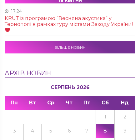
18 КВІТНЯ
17:24
KRUТ із програмою “Весняна акустика” у
Тернополі в рамках туру містами Заходу України!
БІЛЬШЕ НОВИН
АРХІВ НОВИН
СЕРПЕНЬ 2026
Пн
Вт
Ср
Чт
Пт
Сб
Нд
1
2
3
4
5
6
7
8
9