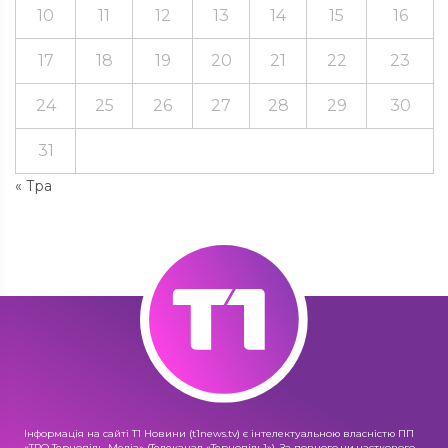
10
11
12
13
14
15
16
17
18
19
20
21
22
23
24
25
26
27
28
29
30
31
« Тра
Інформація на сайті Т1 Новини (t1news.tv) є інтелектуальною власністю ПП
«ТРО Тернопіль-Медіа» (Телеканал «Тернопіль1»). За повного чи часткового