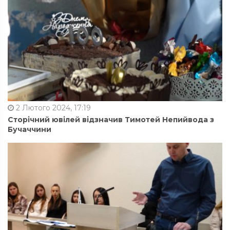
2 Лютого 2024, 17:19
Сторічний ювілей відзначив Тимотей Непийвода з
Бучаччини