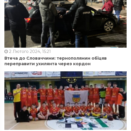
2 Лютого 2024, 15:21
Втеча до Словаччини: тернополянин обіцяв
переправити ухилянта через кордон