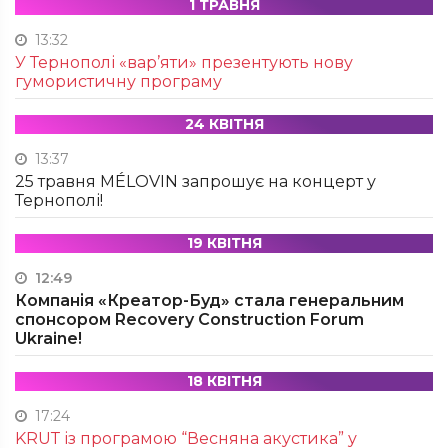
1 ТРАВНЯ
13:32
У Тернополі «вар’яти» презентують нову
гумористичну програму
24 КВІТНЯ
13:37
25 травня MÉLOVIN запрошує на концерт у
Тернополі!
19 КВІТНЯ
12:49
Компанія «Креатор-Буд» стала генеральним
спонсором Recovery Construction Forum
Ukraine!
18 КВІТНЯ
17:24
KRUТ із програмою “Весняна акустика” у