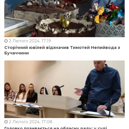
2 Лютого 2024, 17:19
Сторічний ювілей відзначив Тимотей Непийвода з
Бучаччини
2 Лютого 2024, 17:08
Головко позивається на обласну раду: у суді