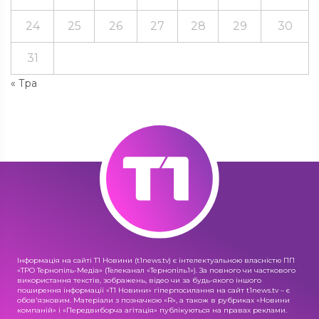
24
25
26
27
28
29
30
31
« Тра
Інформація на сайті Т1 Новини (t1news.tv) є інтелектуальною власністю ПП
«ТРО Тернопіль-Медіа» (Телеканал «Тернопіль1»). За повного чи часткового
використання текстів, зображень, відео чи за будь-якого іншого
поширення інформації «Т1 Новини» гіперпосилання на сайт t1news.tv – є
обов'язковим. Матеріали з позначкою «R», а також в рубриках «Новини
компаній» і «Передвиборча агітація» публікуються на правах реклами.