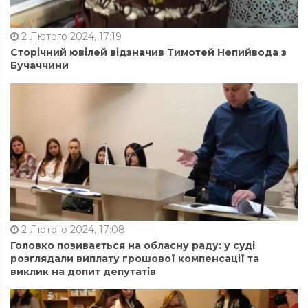
2 Лютого 2024, 17:19
Сторічний ювілей відзначив Тимотей Непийвода з
Бучаччини
2 Лютого 2024, 17:08
Головко позивається на обласну раду: у суді
розглядали виплату грошової компенсації та
виклик на допит депутатів