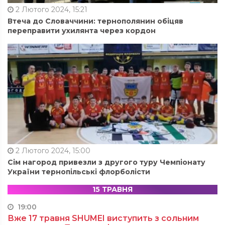
2 Лютого 2024, 15:21
Втеча до Словаччини: тернополянин обіцяв
переправити ухилянта через кордон
2 Лютого 2024, 15:00
Сім нагород привезли з другого туру Чемпіонату
України тернопільські флорболісти
15 ТРАВНЯ
19:00
Вже 17 травня SHUMEI виступить з сольним