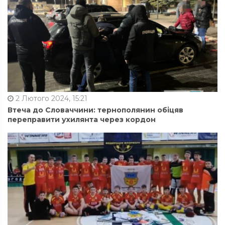
2 Лютого 2024, 15:21
Втеча до Словаччини: тернополянин обіцяв
переправити ухилянта через кордон