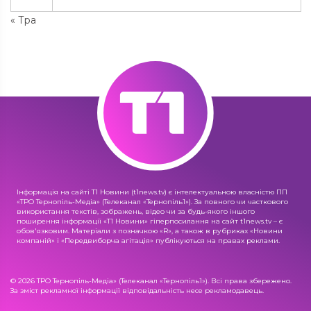
« Тра
Інформація на сайті Т1 Новини (t1news.tv) є інтелектуальною власністю ПП
«ТРО Тернопіль-Медіа» (Телеканал «Тернопіль1»). За повного чи часткового
використання текстів, зображень, відео чи за будь-якого іншого
поширення інформації «Т1 Новини» гіперпосилання на сайт t1news.tv – є
обов'язковим. Матеріали з позначкою «R», а також в рубриках «Новини
компаній» і «Передвиборча агітація» публікуються на правах реклами.
© 2026 ТРО Тернопіль-Медіа» (Телеканал «Тернопіль1»). Всі права збережено.
За зміст рекламної інформації відповідальність несе рекламодавець.