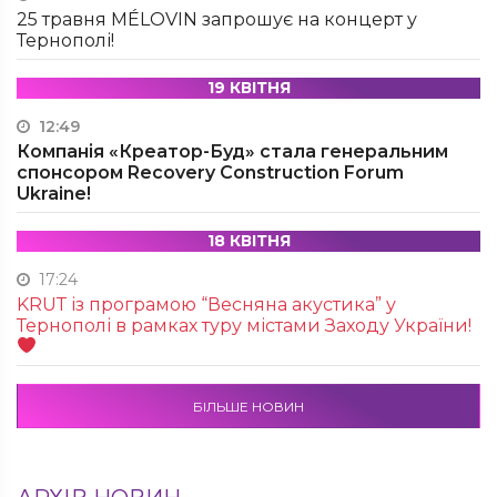
25 травня MÉLOVIN запрошує на концерт у
Тернополі!
19 КВІТНЯ
12:49
Компанія «Креатор-Буд» стала генеральним
спонсором Recovery Construction Forum
Ukraine!
18 КВІТНЯ
17:24
KRUТ із програмою “Весняна акустика” у
Тернополі в рамках туру містами Заходу України!
БІЛЬШЕ НОВИН