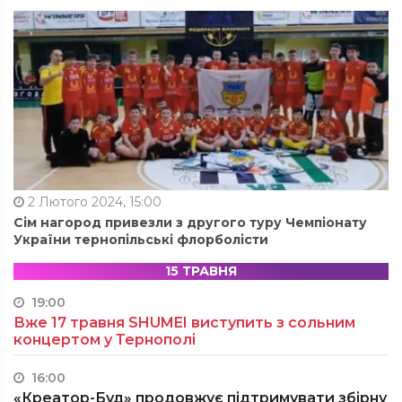
2 Лютого 2024, 15:00
Сім нагород привезли з другого туру Чемпіонату
України тернопільські флорболісти
15 ТРАВНЯ
19:00
Вже 17 травня SHUMEI виступить з сольним
концертом у Тернополі
16:00
«Креатор-Буд» продовжує підтримувати збірну