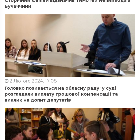
Сторічний ювілей відзначив Тимотей Непийвода з
Бучаччини
2 Лютого 2024, 17:08
Головко позивається на обласну раду: у суді
розглядали виплату грошової компенсації та
виклик на допит депутатів