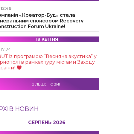
12:49
омпанія «Креатор-Буд» стала
енеральним спонсором Recovery
nstruction Forum Ukraine!
18 КВІТНЯ
17:24
UТ із програмою “Весняна акустика” у
рнополі в рамках туру містами Заходу
раїни!
БІЛЬШЕ НОВИН
РХІВ НОВИН
СЕРПЕНЬ 2026