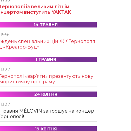
17:10
Тернополі із великим літнім
онцертом виступить YAKTAK
14 ТРАВНЯ
15:56
иждень спеціальних цін ЖК Тернополя
д «Креатор-Буд»
1 ТРАВНЯ
13:32
Тернополі «вар’яти» презентують нову
умористичну програму
24 КВІТНЯ
13:37
 травня MÉLOVIN запрошує на концерт
Тернополі!
19 КВІТНЯ