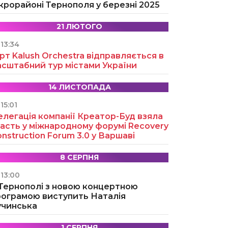
крорайоні Тернополя у березні 2025
21 ЛЮТОГО
13:34
рт Kalush Orchestra відправляється в
асштабний тур містами України
14 ЛИСТОПАДА
15:01
легація компанії Креатор-Буд взяла
асть у міжнародному форумі Recovery
nstruction Forum 3.0 у Варшаві
8 СЕРПНЯ
13:00
 Тернополі з новою концертною
рограмою виступить Наталія
учинська
1 СЕРПНЯ