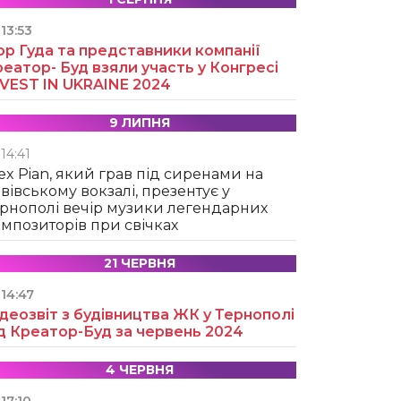
13:53
ор Гуда та представники компанії
еатор- Буд взяли участь у Конгресі
NVEST IN UKRAINE 2024
9 ЛИПНЯ
14:41
ex Pian, який грав під сиренами на
вівському вокзалі, презентує у
рнополі вечір музики легендарних
мпозиторів при свічках
21 ЧЕРВНЯ
14:47
деозвіт з будівництва ЖК у Тернополі
д Креатор-Буд за червень 2024
4 ЧЕРВНЯ