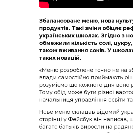
Збалансоване меню, нова культ
продуктів. Такі зміни обіцяє р
українських школах. Згідно з 
обмежили кількість солі, цукру
також вживання соків. У школа
таких новацій.
«Меню розроблене точно не на зб
влади самостійно приймають ріше
розуміємо що кожного дня воно р
Тому обід може бути різної варто
начальниця управління освіти та
Нове меню складав відомий украї
сторінці у Фейсбук він написав,
багато батьків виросли на радянс