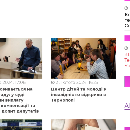
К
г
Co
KR
Те
Ук
 2024, 17:08
2 Лютого 2024, 16:25
позивається на
Центр дітей та молоді з
аду: у суді
інвалідністю відкрили в
ли виплату
Тернополі
А
 компенсації та
 допит депутатів