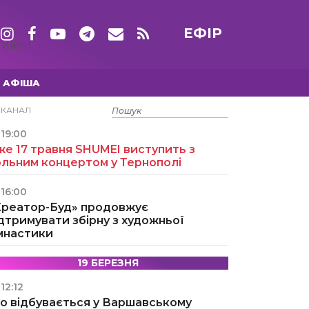
ЕФІР
ТИЖНІ
АФІША
15 ТРАВНЯ
ЕКАНАЛ
19:00
е 17 травня SHUMEI виступить з
ольним концертом у Тернополі
16:00
Креатор-Буд» продовжує
дтримувати збірну з художньої
імнастики
19 БЕРЕЗНЯ
12:12
о відбувається у Варшавському