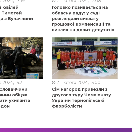
 2024, 17:19
2 Лютого 2024, 17:08
й ювілей
Головко позивається на
в Тимотей
обласну раду: у суді
а з Бучаччини
розглядали виплату
грошової компенсації та
виклик на допит депутатів
 2024, 15:21
2 Лютого 2024, 15:00
 Словаччини:
Сім нагород привезли з
янин обіцяв
другого туру Чемпіонату
ити ухилянта
України тернопільські
рдон
флорболісти