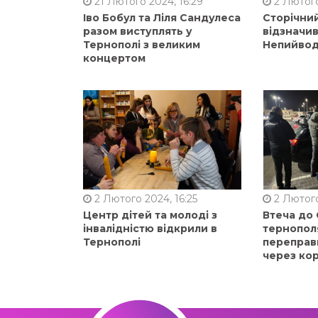
21 Лютого 2024, 16:29
2 Лютого
Іво Бобул та Ліля Сандулеса
Сторічни
разом виступлять у
відзначи
Тернополі з великим
Непийвод
концертом
2 Лютого 2024, 16:25
2 Лютого
Центр дітей та молоді з
Втеча до
інвалідністю відкрили в
тернопол
Тернополі
переправ
через ко