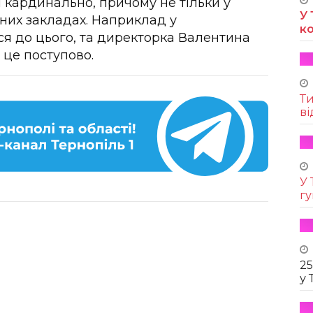
 кардинально, причому не тільки у
У 
льних закладах. Наприклад у
к
ся до цього, та директорка Валентина
 це поступово.
Т
ві
У 
г
25
у 