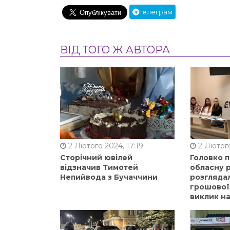
Телеграм
ВІД ТОГО Ж АВТОРА
2 Лютого 2024, 17:19
2 Лютого
Сторічний ювілей
Головко 
відзначив Тимотей
обласну р
Непийвода з Бучаччини
розгляда
грошової
виклик на