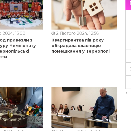
 2024, 15:00
2 Лютого 2024, 12:56
од привезли з
Квартирантка пів року
туру Чемпіонату
обкрадала власницю
ернопільські
помешкання у Тернополі
сти
« 