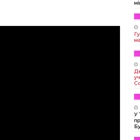
мі
Гу
м
Де
уч
Co
У
п
Б