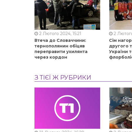
2 Лютого 2024, 15:21
2 Лютого
Втеча до Словаччини:
Сім нагор
тернополянин обіцяв
другого 
переправити ухилянта
України т
через кордон
флорболі
З ТІЄЇ Ж РУБРИКИ