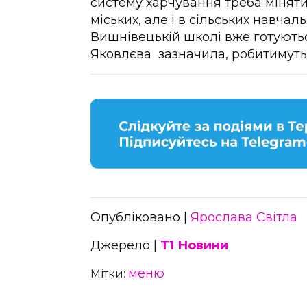
систему харчування треба міняти
міських, але і в сільських навча
Вишнівецькій школі вже готують
Яковлєва зазначила, робитимуть
Опубліковано |
Ярослава Світла
Джерело |
Т1 Новини
меню
Мітки: