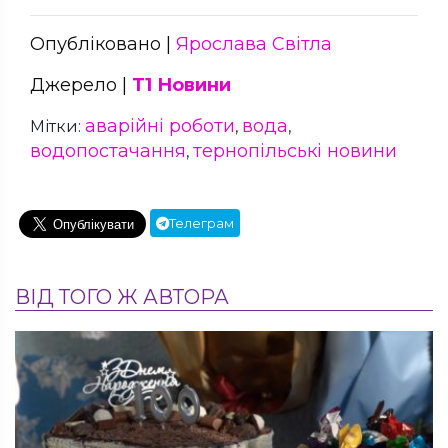
Опубліковано |
Ярослава Світла
Джерело |
Т1 Новини
аварійні роботи
вода
Мітки:
,
,
водопостачання
тернопільські новини
,
Телеграм
ВІД ТОГО Ж АВТОРА