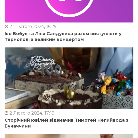
21 Лютого 2024, 16:29
Іво Бобул та Ліля Сандулеса разом виступлять у
Тернополі з великим концертом
2 Лютого 2024, 17:19
Сторічний ювілей відзначив Тимотей Непийвода з
Бучаччини