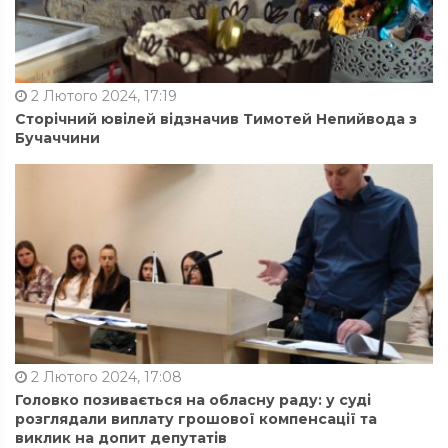
2 Лютого 2024, 17:19
Сторічний ювілей відзначив Тимотей Непийвода з
Бучаччини
2 Лютого 2024, 17:08
Головко позивається на обласну раду: у суді
розглядали виплату грошової компенсації та
виклик на допит депутатів