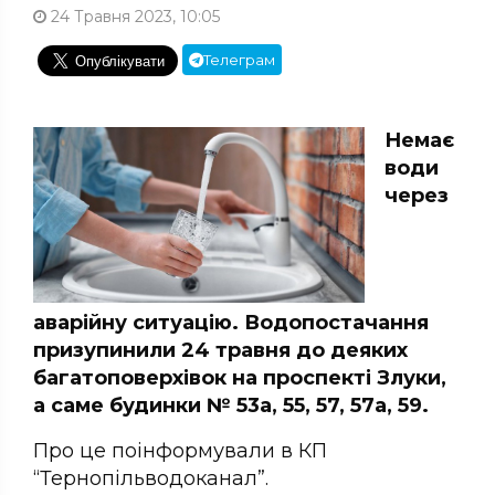
24 Травня 2023, 10:05
Телеграм
Немає
води
через
аварійну ситуацію. Водопостачання
призупинили 24 травня до деяких
багатоповерхівок на проспекті Злуки,
а саме будинки № 53а, 55, 57, 57а, 59.
Про це поінформували в КП
“Тернопільводоканал”.