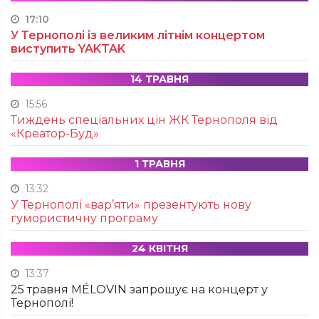
17:10
У Тернополі із великим літнім концертом
виступить YAKTAK
14 ТРАВНЯ
15:56
Тиждень спеціальних цін ЖК Тернополя від
«Креатор-Буд»
1 ТРАВНЯ
13:32
У Тернополі «вар’яти» презентують нову
гумористичну програму
24 КВІТНЯ
13:37
25 травня MÉLOVIN запрошує на концерт у
Тернополі!