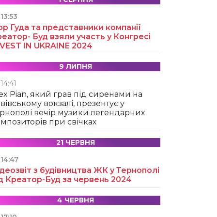
13:53
ор Гуда та представники компанії
еатор- Буд взяли участь у Конгресі
NVEST IN UKRAINE 2024
9 ЛИПНЯ
14:41
ex Pian, який грав під сиренами на
вівському вокзалі, презентує у
рнополі вечір музики легендарних
мпозиторів при свічках
21 ЧЕРВНЯ
14:47
деозвіт з будівництва ЖК у Тернополі
д Креатор-Буд за червень 2024
4 ЧЕРВНЯ