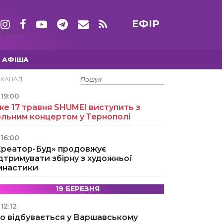
ЕФІР
ТИЖНІ
АФІША
15 ТРАВНЯ
ЕКАНАЛ
19:00
е 17 травня SHUMEI виступить з
ольним концертом у Тернополі
16:00
Креатор-Буд» продовжує
дтримувати збірну з художньої
імнастики
19 БЕРЕЗНЯ
12:12
о відбувається у Варшавському