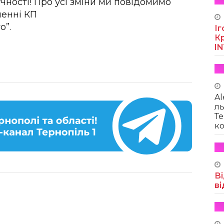
ності! Про усі зміни ми повідомимо
ленні КП
о”.
Іг
Кр
I
Al
ль
Те
ко
Ві
ві