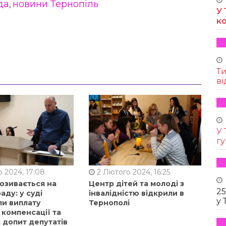
да
новини Тернопіль
,
У 
к
Т
ві
У 
г
 2024, 17:08
2 Лютого 2024, 16:25
позивається на
Центр дітей та молоді з
25
аду: у суді
інвалідністю відкрили в
у 
ли виплату
Тернополі
 компенсації та
 допит депутатів