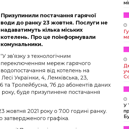
мі
Призупинили постачання гарячої
води до ранку 23 жовтня. Послуги не
надаватимуть кілька міських
Гу
котелень. Про це поінформували
м
комунальники.
“У зв’язку з технологічним
переключенням мереж гарячого
Де
водопостачання від котелень на
уч
Co
 Лесі Українки, 4, Лемківська, 23,
 16 та Тролейбусна, 7б до абонентів даних
21 року, буде призупинене постачання
У
 жовтня 2021 року о 7.00 годині ранку.
п
Б
но затвердженого графіка.