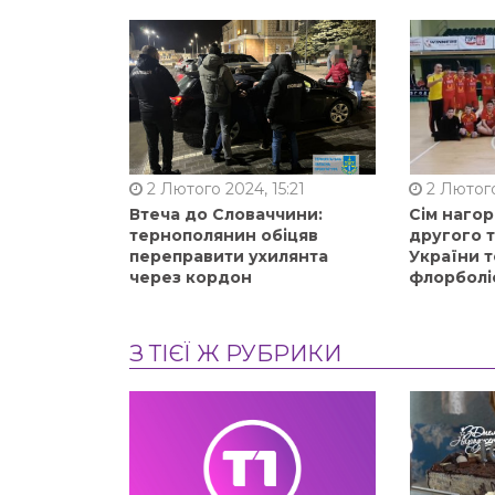
2 Лютого 2024, 15:21
2 Лютого
Втеча до Словаччини:
Сім нагор
тернополянин обіцяв
другого 
переправити ухилянта
України т
через кордон
флорболі
З ТІЄЇ Ж РУБРИКИ