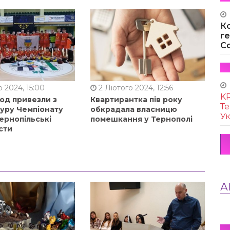
К
г
Co
 2024, 15:00
2 Лютого 2024, 12:56
KR
од привезли з
Квартирантка пів року
Те
туру Чемпіонату
обкрадала власницю
Ук
ернопільські
помешкання у Тернополі
сти
А