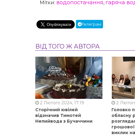
водопостачання
гаряча во
Мітки:
,
Телеграм
ВІД ТОГО Ж АВТОРА
2 Лютого 2024, 17:19
2 Лютого
Сторічний ювілей
Головко 
відзначив Тимотей
обласну р
Непийвода з Бучаччини
розгляда
грошової
виклик на