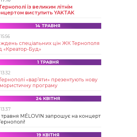
17:10
Тернополі із великим літнім
онцертом виступить YAKTAK
14 ТРАВНЯ
15:56
иждень спеціальних цін ЖК Тернополя
д «Креатор-Буд»
1 ТРАВНЯ
13:32
Тернополі «вар’яти» презентують нову
умористичну програму
24 КВІТНЯ
13:37
 травня MÉLOVIN запрошує на концерт
Тернополі!
19 КВІТНЯ