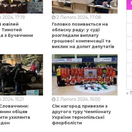
 2024, 17:19
2 Лютого 2024, 17:08
й ювілей
Головко позивається на
в Тимотей
обласну раду: у суді
а з Бучаччини
розглядали виплату
грошової компенсації та
виклик на допит депутатів
« 
 2024, 15:21
2 Лютого 2024, 15:00
 Словаччини:
Сім нагород привезли з
янин обіцяв
другого туру Чемпіонату
ити ухилянта
України тернопільські
рдон
флорболісти