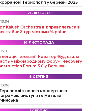
крорайоні Тернополя у березні 2025
21 ЛЮТОГО
13:34
рт Kalush Orchestra відправляється в
асштабний тур містами України
14 ЛИСТОПАДА
15:01
легація компанії Креатор-Буд взяла
асть у міжнародному форумі Recovery
nstruction Forum 3.0 у Варшаві
8 СЕРПНЯ
13:00
 Тернополі з новою концертною
рограмою виступить Наталія
учинська
1 СЕРПНЯ