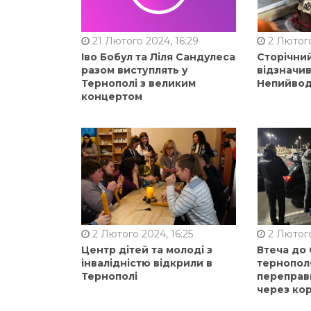
21 Лютого 2024, 16:29
2 Лютого
Іво Бобул та Ліля Сандулеса
Сторічни
разом виступлять у
відзначи
Тернополі з великим
Непийвод
концертом
2 Лютого 2024, 16:25
2 Лютого
Центр дітей та молоді з
Втеча до
інвалідністю відкрили в
тернопол
Тернополі
переправ
через ко