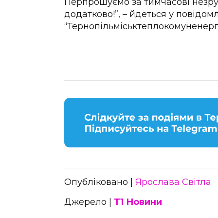
Перпрошуємо за тимчасові незруч
додатково!”, – йдеться у повідом
“Тернопільміськтеплокомуненерг
Опубліковано |
Ярослава Світла
Джерело |
Т1 Новини