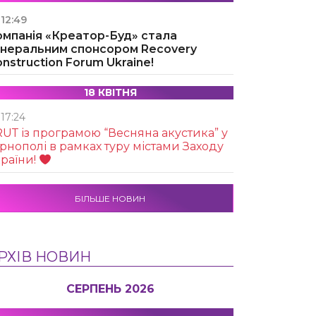
12:49
омпанія «Креатор-Буд» стала
енеральним спонсором Recovery
nstruction Forum Ukraine!
18 КВІТНЯ
17:24
UТ із програмою “Весняна акустика” у
рнополі в рамках туру містами Заходу
раїни!
БІЛЬШЕ НОВИН
РХІВ НОВИН
СЕРПЕНЬ 2026