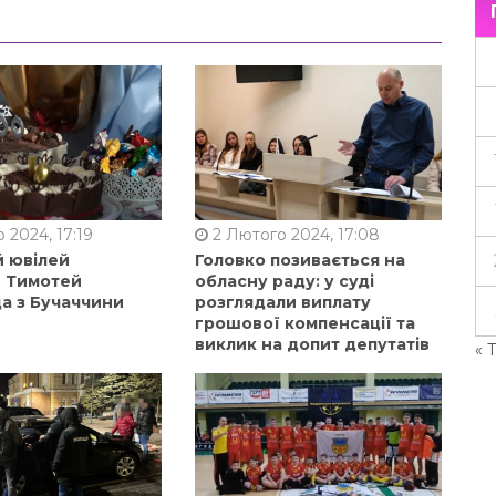
 2024, 17:19
2 Лютого 2024, 17:08
й ювілей
Головко позивається на
в Тимотей
обласну раду: у суді
а з Бучаччини
розглядали виплату
грошової компенсації та
виклик на допит депутатів
« 