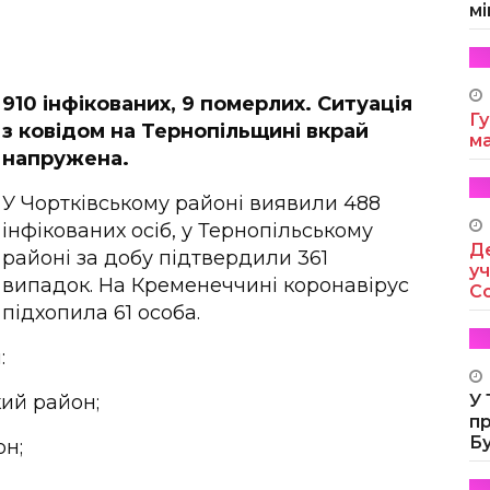
мі
910 інфікованих, 9 померлих. Ситуація
Гу
з ковідом на Тернопільщині вкрай
м
напружена.
У Чортківському районі виявили 488
інфікованих осіб, у Тернопільському
Де
районі за добу підтвердили 361
уч
випадок. На Кременеччині коронавірус
Co
підхопила 61 особа.
:
кий район;
У
п
Б
он;