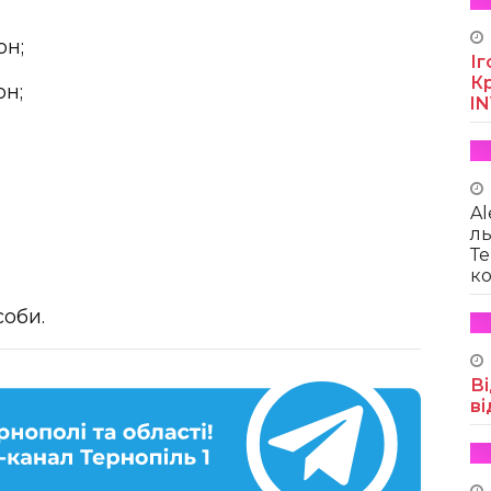
он;
Іг
Кр
он;
I
Al
ль
Те
ко
соби.
Ві
ві