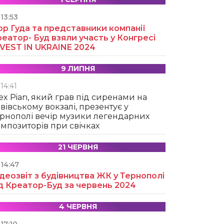
13:53
ор Гуда та представники компанії
еатор- Буд взяли участь у Конгресі
NVEST IN UKRAINE 2024
9 ЛИПНЯ
14:41
ex Pian, який грав під сиренами на
вівському вокзалі, презентує у
рнополі вечір музики легендарних
мпозиторів при свічках
21 ЧЕРВНЯ
14:47
деозвіт з будівництва ЖК у Тернополі
д Креатор-Буд за червень 2024
4 ЧЕРВНЯ