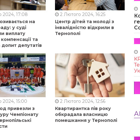
 2024, 17:08
2 Лютого 2024, 16:25
К
позивається на
Центр дітей та молоді з
г
аду: у суді
інвалідністю відкрили в
Co
ли виплату
Тернополі
 компенсації та
 допит депутатів
KR
Те
Ук
 2024, 15:00
2 Лютого 2024, 12:56
од привезли з
Квартирантка пів року
А
туру Чемпіонату
обкрадала власницю
ернопільські
помешкання у Тернополі
сти