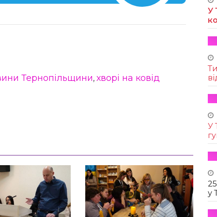
У 
к
Т
вини Тернопільщини
хворі на ковід
ві
,
У 
г
25
у 