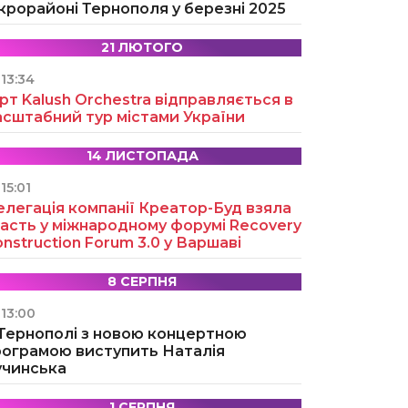
крорайоні Тернополя у березні 2025
21 ЛЮТОГО
13:34
рт Kalush Orchestra відправляється в
асштабний тур містами України
14 ЛИСТОПАДА
15:01
легація компанії Креатор-Буд взяла
асть у міжнародному форумі Recovery
nstruction Forum 3.0 у Варшаві
8 СЕРПНЯ
13:00
 Тернополі з новою концертною
рограмою виступить Наталія
учинська
1 СЕРПНЯ