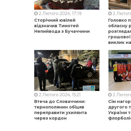
2 Лютого 2024, 17:19
2 Лютого
Сторічний ювілей
Головко 
відзначив Тимотей
обласну р
Непийвода з Бучаччини
розгляда
грошової
виклик на
2 Лютого 2024, 15:21
2 Лютого
Втеча до Словаччини:
Сім нагор
тернополянин обіцяв
другого 
переправити ухилянта
України т
через кордон
флорболі