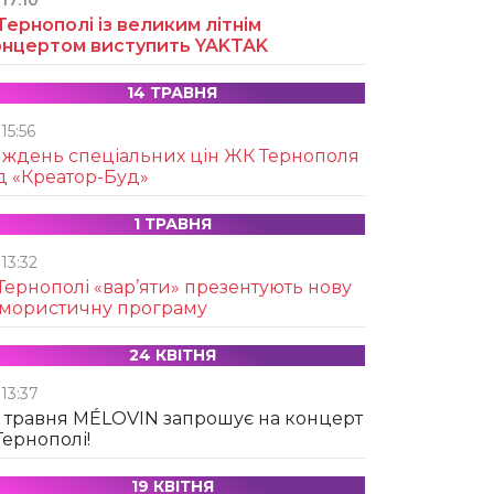
17:10
Тернополі із великим літнім
онцертом виступить YAKTAK
14 ТРАВНЯ
15:56
иждень спеціальних цін ЖК Тернополя
д «Креатор-Буд»
1 ТРАВНЯ
13:32
Тернополі «вар’яти» презентують нову
умористичну програму
24 КВІТНЯ
13:37
 травня MÉLOVIN запрошує на концерт
Тернополі!
19 КВІТНЯ