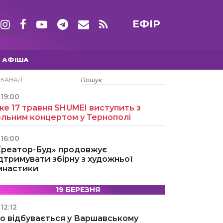
ЕФІР
ТИЖНІ
АФІША
15 ТРАВНЯ
ЕКАНАЛ
19:00
е 17 травня SHUMEI виступить з
ольним концертом у Тернополі
16:00
Креатор-Буд» продовжує
дтримувати збірну з художньої
імнастики
19 БЕРЕЗНЯ
12:12
о відбувається у Варшавському