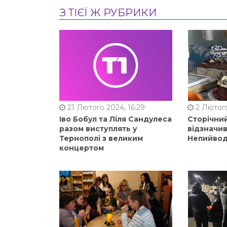
З ТІЄЇ Ж РУБРИКИ
21 Лютого 2024, 16:29
2 Лютого
Іво Бобул та Ліля Сандулеса
Сторічни
разом виступлять у
відзначи
Тернополі з великим
Непийвод
концертом