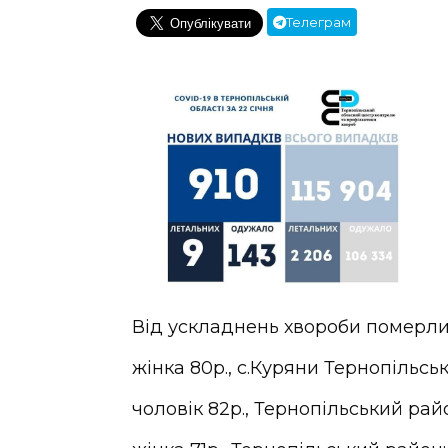
Телеграм
Від ускладнень хвороби померли
жінка 80р., с.Куряни Тернопільсь
чоловік 82р., Тернопільський рай