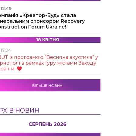
12:49
омпанія «Креатор-Буд» стала
енеральним спонсором Recovery
nstruction Forum Ukraine!
18 КВІТНЯ
17:24
UТ із програмою “Весняна акустика” у
рнополі в рамках туру містами Заходу
раїни!
БІЛЬШЕ НОВИН
РХІВ НОВИН
СЕРПЕНЬ 2026