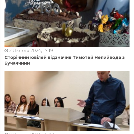
2 Лютого 2024, 17:19
Сторічний ювілей відзначив Тимотей Непийвода з
Бучаччини