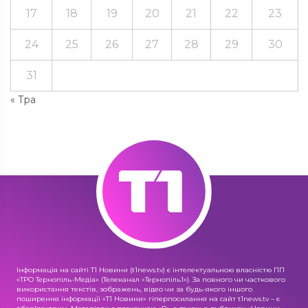
17
18
19
20
21
22
23
24
25
26
27
28
29
30
31
« Тра
Інформація на сайті Т1 Новини (t1news.tv) є інтелектуальною власністю ПП
«ТРО Тернопіль-Медіа» (Телеканал «Тернопіль1»). За повного чи часткового
використання текстів, зображень, відео чи за будь-якого іншого
поширення інформації «Т1 Новини» гіперпосилання на сайт t1news.tv – є