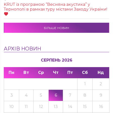
KRUТ із програмою “Весняна акустика” у
Тернополі в рамках туру містами Заходу України!
БІЛЬШЕ НОВИН
АРХІВ НОВИН
СЕРПЕНЬ 2026
Пн
Вт
Ср
Чт
Пт
Сб
Нд
1
2
3
4
5
6
7
8
9
10
11
12
13
14
15
16