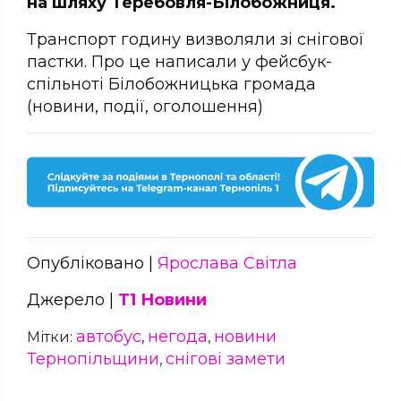
на шляху Теребовля-Білобожниця.
Транспорт годину визволяли зі снігової
пастки. Про це написали у фейсбук-
спільноті Білобожницька громада
(новини, події, оголошення)
Опубліковано |
Ярослава Світла
Джерело |
Т1 Новини
автобус
негода
новини
Мітки:
,
,
Тернопільщини
снігові замети
,