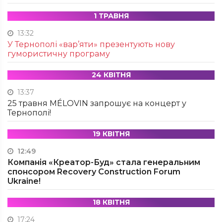
1 ТРАВНЯ
13:32
У Тернополі «вар’яти» презентують нову
гумористичну програму
24 КВІТНЯ
13:37
25 травня MÉLOVIN запрошує на концерт у
Тернополі!
19 КВІТНЯ
12:49
Компанія «Креатор-Буд» стала генеральним
спонсором Recovery Construction Forum
Ukraine!
18 КВІТНЯ
17:24