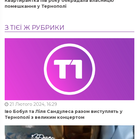
Квартирантка пів року обкрадала власницю
помешкання у Тернополі
З ТІЄЇ Ж РУБРИКИ
21 Лютого 2024, 16:29
Іво Бобул та Ліля Сандулеса разом виступлять у
Тернополі з великим концертом