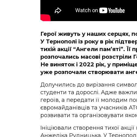
Герої живуть у наших серцях, по
У Тернополі із року в рік підт
тихій акції “Ангели пам’яті”. Ї
розпочались масові розстріли Ге
Не виняток і 2022 рік, у приміщ
уже розпочали створювати ангел
Долучились до вирізання символі
студенти та дорослі. Адже важли
героїв, а передати її молодим п
євромайданівців та учасників АТО
розвивати та організовувати яко
Ініціювали створення тихої акції
Анжеліка Рудницька. У Тернополі