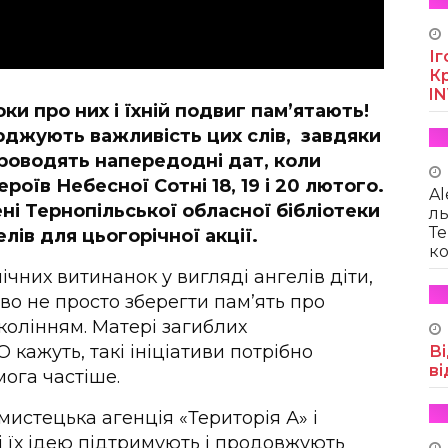
Іг
Кр
I
ки про них і їхній подвиг пам’ятають!
верджують важливість цих слів, завдяки
ї проводять напередодні дат, коли
роїв Небесної Сотні 18, 19 і 20 лютого.
Al
ені Тернопільської обласної бібліотеки
ль
Те
ів для цьогорічної акції.
ко
чних витинанок у вигляді ангелів діти,
во не просто зберегти пам’ять про
околінням. Матері загиблих
 кажуть, такі ініціативи потрібно
Ві
ві
мога частіше.
 мистецька агенція «Територія А» і
 їх ідею підтримують і продовжують