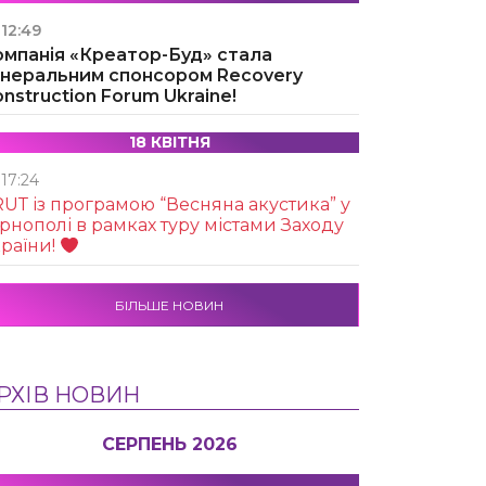
12:49
омпанія «Креатор-Буд» стала
енеральним спонсором Recovery
nstruction Forum Ukraine!
18 КВІТНЯ
17:24
UТ із програмою “Весняна акустика” у
рнополі в рамках туру містами Заходу
раїни!
БІЛЬШЕ НОВИН
РХІВ НОВИН
СЕРПЕНЬ 2026