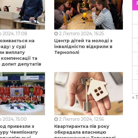
 2024, 17:08
2 Лютого 2024, 16:25
позивається на
Центр дітей та молоді з
аду: у суді
інвалідністю відкрили в
ли виплату
Тернополі
 компенсації та
 допит депутатів
« 
 2024, 15:00
2 Лютого 2024, 12:56
од привезли з
Квартирантка пів року
туру Чемпіонату
обкрадала власницю