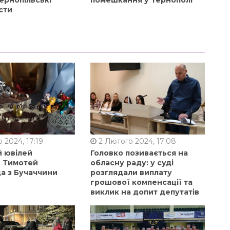
ернопільські
помешкання у Тернополі
сти
 2024, 17:19
2 Лютого 2024, 17:08
й ювілей
Головко позивається на
в Тимотей
обласну раду: у суді
а з Бучаччини
розглядали виплату
грошової компенсації та
виклик на допит депутатів