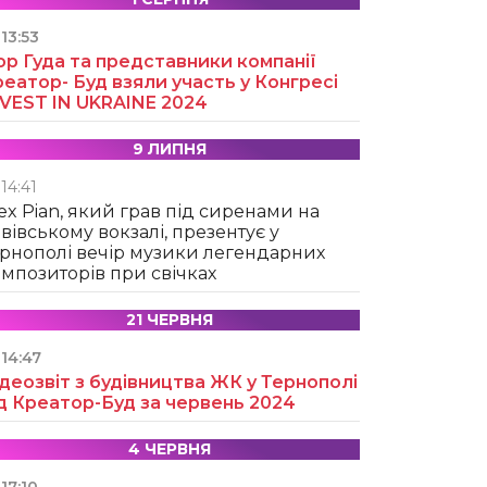
13:53
ор Гуда та представники компанії
еатор- Буд взяли участь у Конгресі
NVEST IN UKRAINE 2024
9 ЛИПНЯ
14:41
ex Pian, який грав під сиренами на
вівському вокзалі, презентує у
рнополі вечір музики легендарних
мпозиторів при свічках
21 ЧЕРВНЯ
14:47
деозвіт з будівництва ЖК у Тернополі
д Креатор-Буд за червень 2024
4 ЧЕРВНЯ