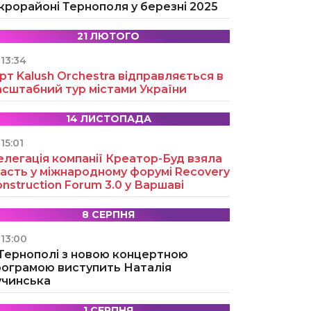
крорайоні Тернополя у березні 2025
21 ЛЮТОГО
13:34
рт Kalush Orchestra відправляється в
асштабний тур містами України
14 ЛИСТОПАДА
15:01
легація компанії Креатор-Буд взяла
асть у міжнародному форумі Recovery
nstruction Forum 3.0 у Варшаві
8 СЕРПНЯ
13:00
 Тернополі з новою концертною
рограмою виступить Наталія
учинська
1 СЕРПНЯ