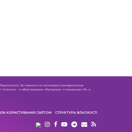
«Тернопіль1»). За повного чи часткового використання
 t1news.tv – є обов'язковим. Матеріали з позначкою «R», а
ИЛА КОРИСТУВАННЯ САЙТОМ
СТРУКТУРА ВЛАСНОСТІ