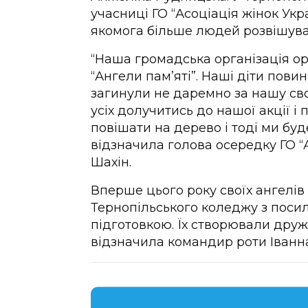
учасниці ГО “Асоціація жінок Укр
якомога більше людей розвішуват
“Наша громадська організація орг
“Ангели пам’яті”. Наші діти повин
загинули не даремно за нашу сво
усіх долучитись до нашої акції і 
повішати на дерево і тоді ми буд
відзначила голова осередку ГО “А
Шахін.
Вперше цього року своїх ангелів
Тернопільського коледжу з поси
підготовкою. Їх створювали дру
відзначила командир роти Іванн