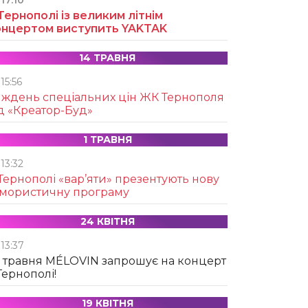
17:10
Тернополі із великим літнім
онцертом виступить YAKTAK
14 ТРАВНЯ
15:56
иждень спеціальних цін ЖК Тернополя
д «Креатор-Буд»
1 ТРАВНЯ
13:32
Тернополі «вар’яти» презентують нову
умористичну програму
24 КВІТНЯ
13:37
 травня MÉLOVIN запрошує на концерт
Тернополі!
19 КВІТНЯ