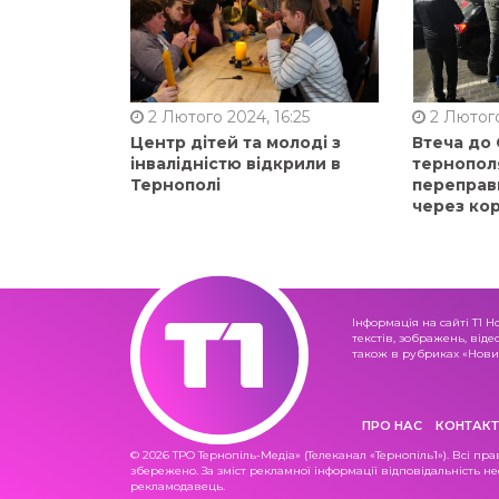
2 Лютого 2024, 16:25
2 Лютого
Центр дітей та молоді з
Втеча до
інвалідністю відкрили в
тернопол
Тернополі
переправ
через ко
Інформація на сайті Т1 Н
текстів, зображень, віде
також в рубриках «Новин
ПРО НАС
КОНТАКТ
© 2026 ТРО Тернопіль-Медіа» (Телеканал «Тернопіль1»). Всі пра
збережено. За зміст рекламної інформації відповідальність не
рекламодавець.