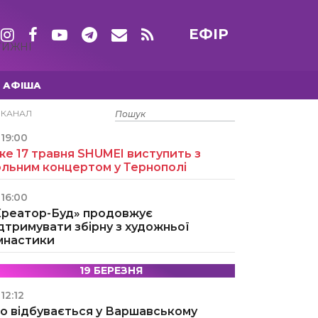
ЕФІР
ТИЖНІ
АФІША
15 ТРАВНЯ
ЕКАНАЛ
19:00
е 17 травня SHUMEI виступить з
ольним концертом у Тернополі
16:00
Креатор-Буд» продовжує
дтримувати збірну з художньої
імнастики
19 БЕРЕЗНЯ
12:12
о відбувається у Варшавському