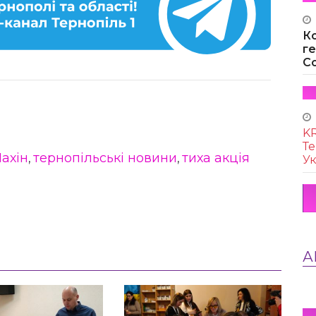
К
г
Co
KR
Те
ахін
тернопільські новини
тиха акція
,
,
Ук
А