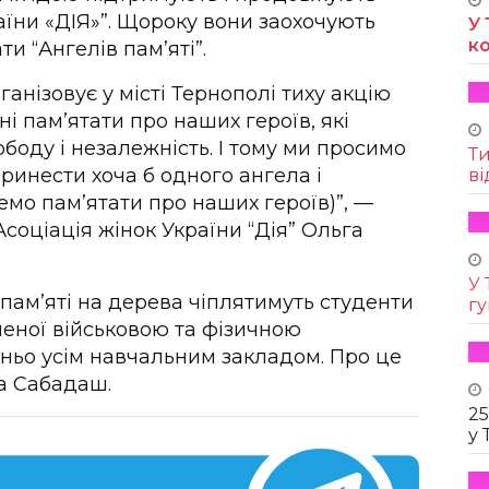
аїни «ДІЯ»”. Щороку вони заохочують
У 
к
и “Ангелів пам’яті”.
анізовує у місті Тернополі тиху акцію
ні пам’ятати про наших героїв, які
боду і незалежність. І тому ми просимо
Т
принести хоча б одного ангела і
ві
емо пам’ятати про наших героїв)”, —
соціація жінок України “Дія” Ольга
У 
 пам’яті на дерева чіплятимуть студенти
г
леної військовою та фізичною
жньо усім навчальним закладом. Про це
а Сабадаш.
25
у 