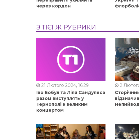
переправити ухилянта
України т
через кордон
флорболі
З ТІЄЇ Ж РУБРИКИ
21 Лютого 2024, 16:29
2 Лютого
Іво Бобул та Ліля Сандулеса
Сторічни
разом виступлять у
відзначи
Тернополі з великим
Непийвод
концертом