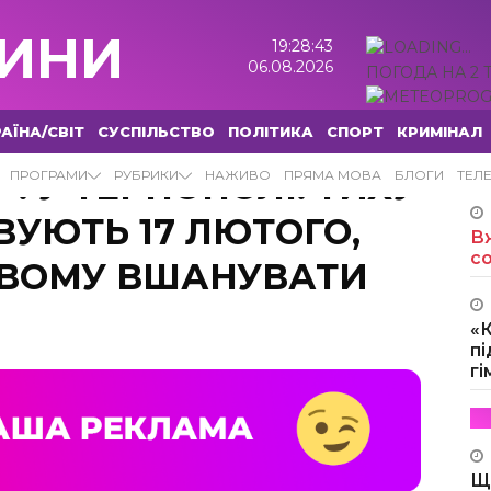
ИНИ
19:28:44
06.08.2026
ПОГОДА НА 2 
АЇНА/СВІТ
СУСПІЛЬСТВО
ПОЛІТИКА
СПОРТ
КРИМІНАЛ
”: У ТЕРНОПОЛІ: ТИХУ
ПРОГРАМИ
РУБРИКИ
НАЖИВО
ПРЯМА МОВА
БЛОГИ
ТЕЛ
ВУЮТЬ 17 ЛЮТОГО,
Вж
с
ВОМУ ВШАНУВАТИ
«
пі
г
Щ