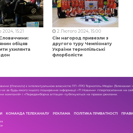
 2024, 15:21
2 Лютого 2024, 15:00
 Словаччини:
Сім нагород привезли з
янин обіцяв
другого туру Чемпіонату
ити ухилянта
України тернопільські
рдон
флорболісти
овини (t1news.tv) є інтелектуальною власністю ПП «ТРО Тернопіль-Медіа» (Телеканал 
о чи за будь-якого іншого поширення інформації «Т1 Новини» гіперпосилання на сайт
и компаній» і «Передвиборча агітація» публікуються на правах реклами.
И
КОМАНДА ТЕЛЕКАНАЛУ
РЕКЛАМА
ПОЛІТИКА ПРИВАТНОСТІ
ПРАВ
ва
се