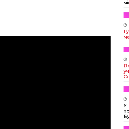
мі
Гу
м
Де
уч
Co
У
п
Б