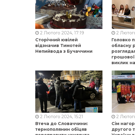
2 Лютого 2024, 17:19
2 Лютого
Сторічний ювілей
Головко 
відзначив Тимотей
обласну р
Непийвода з Бучаччини
розгляда
грошової
виклик на
2 Лютого 2024, 15:21
2 Лютого
Втеча до Словаччини:
Сім нагор
тернополянин обіцяв
другого 