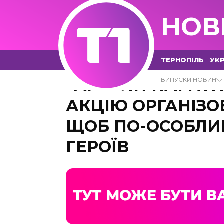
НОВ
ТЕРНОПІЛЬ
УКР
“АНГЕЛИ ПАМ’ЯТІ
ВИПУСКИ НОВИН
АКЦІЮ ОРГАНІЗО
ЩОБ ПО-ОСОБЛИ
ГЕРОЇВ