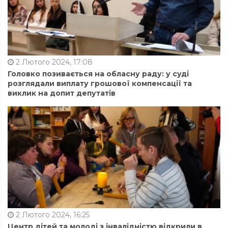
2 Лютого 2024, 17:08
Головко позивається на обласну раду: у суді
розглядали виплату грошової компенсації та
виклик на допит депутатів
2 Лютого 2024, 16:25
Центр дітей та молоді з інвалідністю відкрили в