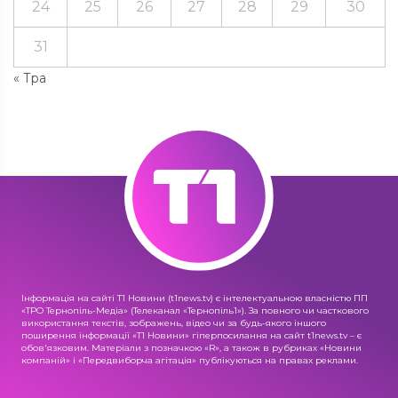
24
25
26
27
28
29
30
31
« Тра
Інформація на сайті Т1 Новини (t1news.tv) є інтелектуальною власністю ПП
«ТРО Тернопіль-Медіа» (Телеканал «Тернопіль1»). За повного чи часткового
використання текстів, зображень, відео чи за будь-якого іншого
поширення інформації «Т1 Новини» гіперпосилання на сайт t1news.tv – є
обов'язковим. Матеріали з позначкою «R», а також в рубриках «Новини
компаній» і «Передвиборча агітація» публікуються на правах реклами.