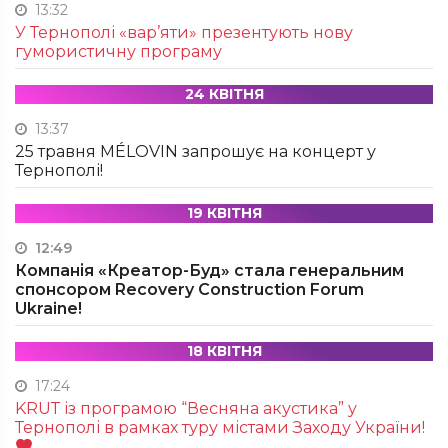
13:32
У Тернополі «вар’яти» презентують нову
гумористичну програму
24 КВІТНЯ
13:37
25 травня MÉLOVIN запрошує на концерт у
Тернополі!
19 КВІТНЯ
12:49
Компанія «Креатор-Буд» стала генеральним
спонсором Recovery Construction Forum
Ukraine!
18 КВІТНЯ
17:24
KRUТ із програмою “Весняна акустика” у
Тернополі в рамках туру містами Заходу України!