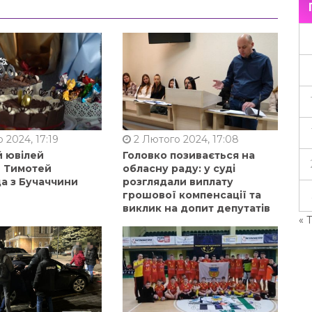
 2024, 17:19
2 Лютого 2024, 17:08
й ювілей
Головко позивається на
в Тимотей
обласну раду: у суді
а з Бучаччини
розглядали виплату
грошової компенсації та
виклик на допит депутатів
« 