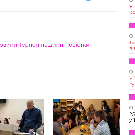
У 
к
Т
овини Тернопільщини
повістки
,
ві
У 
г
25
у 