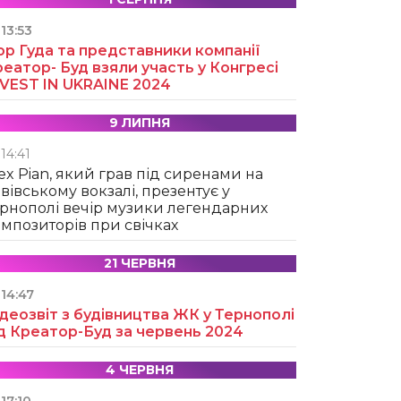
13:53
ор Гуда та представники компанії
еатор- Буд взяли участь у Конгресі
NVEST IN UKRAINE 2024
9 ЛИПНЯ
14:41
ex Pian, який грав під сиренами на
вівському вокзалі, презентує у
рнополі вечір музики легендарних
мпозиторів при свічках
21 ЧЕРВНЯ
14:47
деозвіт з будівництва ЖК у Тернополі
д Креатор-Буд за червень 2024
4 ЧЕРВНЯ