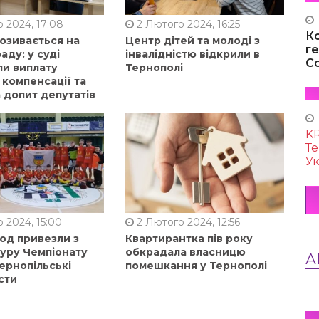
 2024, 17:08
2 Лютого 2024, 16:25
К
позивається на
Центр дітей та молоді з
г
аду: у суді
інвалідністю відкрили в
Co
ли виплату
Тернополі
 компенсації та
 допит депутатів
KR
Те
Ук
 2024, 15:00
2 Лютого 2024, 12:56
од привезли з
Квартирантка пів року
туру Чемпіонату
обкрадала власницю
А
ернопільські
помешкання у Тернополі
сти