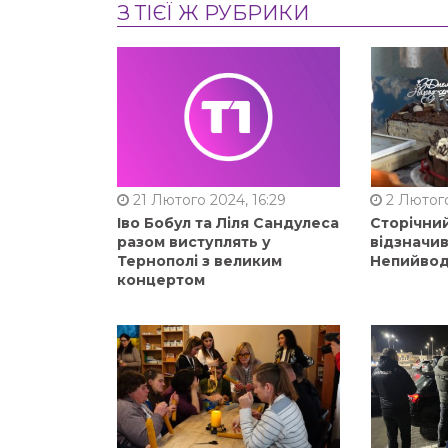
З ТІЄЇ Ж РУБРИКИ
21 Лютого 2024, 16:29
2 Лютого
Іво Бобул та Ліля Сандулеса
Сторічни
разом виступлять у
відзначи
Тернополі з великим
Непийвод
концертом