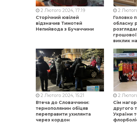
2 Лютого 2024, 17:19
2 Лютого
Сторічний ювілей
Головко 
відзначив Тимотей
обласну р
Непийвода з Бучаччини
розгляда
грошової
виклик на
2 Лютого 2024, 15:21
2 Лютого
Втеча до Словаччини:
Сім нагор
тернополянин обіцяв
другого 
переправити ухилянта
України т
через кордон
флорболі