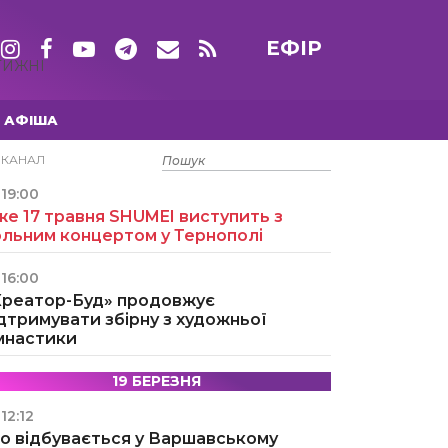
ЕФІР
ТИЖНІ
АФІША
15 ТРАВНЯ
ЕКАНАЛ
19:00
е 17 травня SHUMEI виступить з
ольним концертом у Тернополі
16:00
Креатор-Буд» продовжує
дтримувати збірну з художньої
імнастики
19 БЕРЕЗНЯ
12:12
о відбувається у Варшавському