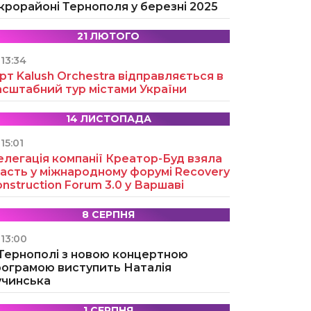
крорайоні Тернополя у березні 2025
21 ЛЮТОГО
13:34
рт Kalush Orchestra відправляється в
асштабний тур містами України
14 ЛИСТОПАДА
15:01
легація компанії Креатор-Буд взяла
асть у міжнародному форумі Recovery
nstruction Forum 3.0 у Варшаві
8 СЕРПНЯ
13:00
 Тернополі з новою концертною
рограмою виступить Наталія
учинська
1 СЕРПНЯ