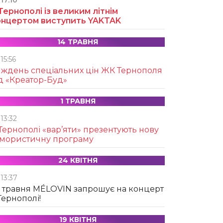
17:10
Тернополі із великим літнім
онцертом виступить YAKTAK
14 ТРАВНЯ
15:56
иждень спеціальних цін ЖК Тернополя
д «Креатор-Буд»
1 ТРАВНЯ
13:32
Тернополі «вар’яти» презентують нову
умористичну програму
24 КВІТНЯ
13:37
 травня MÉLOVIN запрошує на концерт
Тернополі!
19 КВІТНЯ