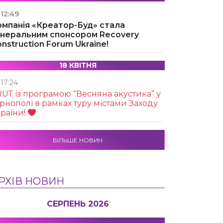
12:49
омпанія «Креатор-Буд» стала
енеральним спонсором Recovery
nstruction Forum Ukraine!
18 КВІТНЯ
17:24
UТ із програмою “Весняна акустика” у
рнополі в рамках туру містами Заходу
раїни!
БІЛЬШЕ НОВИН
РХІВ НОВИН
СЕРПЕНЬ 2026