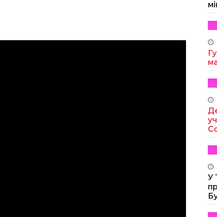
мі
Гу
м
Де
уч
Co
У
п
Б