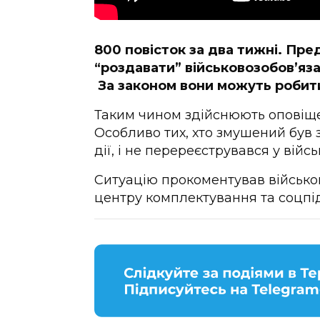
800 повісток за два тижні. Пр
“роздавати” військовозобов’яза
За законом вони можуть робити
Таким чином здійснюють оповіщен
Особливо тих, хто змушений був 
дії, і не перереєструвався у війс
Ситуацію прокоментував військо
центру комплектування та соцпід