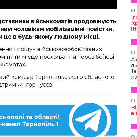
Іг
едставники військкоматів продовжують
Кр
ним чоловікам мобілізаційні повістки.
I
 це в будь-якому людному місці.
ня і пошук військовозобов’язаних.
змінити місце проживання через бойові
Al
ьккоматах.
ль
Те
вий комісар Тернопільського обласного
ко
тримки Ігор Гусєв.
Ві
ві