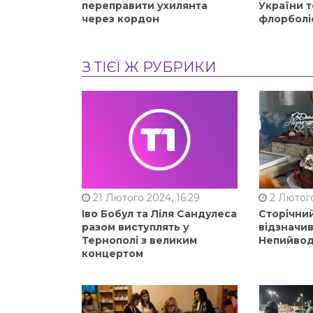
переправити ухилянта
України т
через кордон
флорболі
З ТІЄЇ Ж РУБРИКИ
21 Лютого 2024, 16:29
2 Лютого
Іво Бобул та Ліля Сандулеса
Сторічни
разом виступлять у
відзначи
Тернополі з великим
Непийвод
концертом