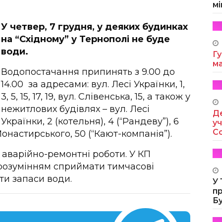
мі
У четвер, 7 грудня, у деяких будинках
на “Східному” у Тернополі не буде
води.
Гу
м
Водопостачання припинять з 9.00 до
14.00 за адресами: вул. Лесі Українки, 1,
3, 5, 15, 17, 19, вул. Слівенська, 15, а також у
нежитлових будівлях – вул. Лесі
Де
Українки, 2 (котельня), 4 (“Рандеву”), 6
уч
Co
онастирського, 50 (“Кают-компанія”).
 аварійно-ремонтні роботи. У КП
 розумінням сприймати тимчасові
ти запаси води.
У
п
Б