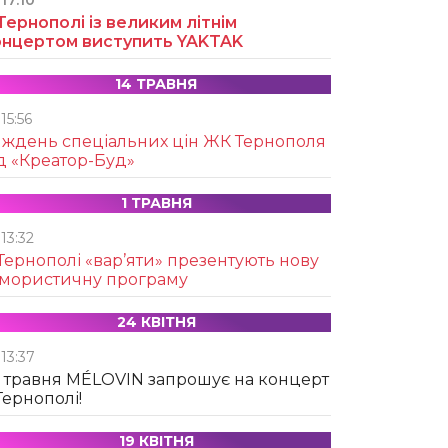
17:10
Тернополі із великим літнім
онцертом виступить YAKTAK
14 ТРАВНЯ
15:56
иждень спеціальних цін ЖК Тернополя
д «Креатор-Буд»
1 ТРАВНЯ
13:32
Тернополі «вар’яти» презентують нову
умористичну програму
24 КВІТНЯ
13:37
 травня MÉLOVIN запрошує на концерт
Тернополі!
19 КВІТНЯ