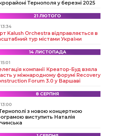
крорайоні Тернополя у березні 2025
21 ЛЮТОГО
13:34
рт Kalush Orchestra відправляється в
асштабний тур містами України
14 ЛИСТОПАДА
15:01
легація компанії Креатор-Буд взяла
асть у міжнародному форумі Recovery
nstruction Forum 3.0 у Варшаві
8 СЕРПНЯ
13:00
 Тернополі з новою концертною
рограмою виступить Наталія
учинська
1 СЕРПНЯ