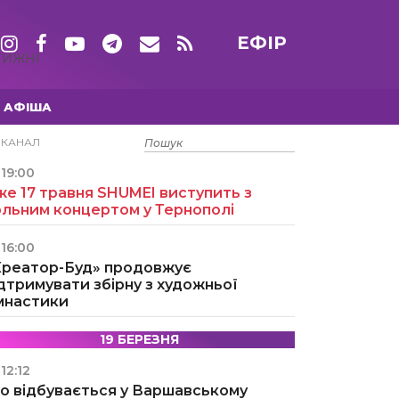
ЕФІР
ТИЖНІ
АФІША
15 ТРАВНЯ
ЕКАНАЛ
19:00
е 17 травня SHUMEI виступить з
ольним концертом у Тернополі
16:00
Креатор-Буд» продовжує
дтримувати збірну з художньої
імнастики
19 БЕРЕЗНЯ
12:12
о відбувається у Варшавському