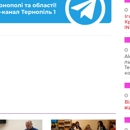
Іг
Кр
I
Al
ль
Те
ко
Ві
ві