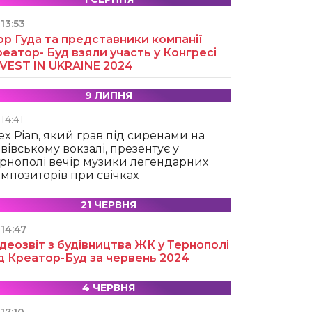
13:53
ор Гуда та представники компанії
еатор- Буд взяли участь у Конгресі
NVEST IN UKRAINE 2024
9 ЛИПНЯ
14:41
ex Pian, який грав під сиренами на
вівському вокзалі, презентує у
рнополі вечір музики легендарних
мпозиторів при свічках
21 ЧЕРВНЯ
14:47
деозвіт з будівництва ЖК у Тернополі
д Креатор-Буд за червень 2024
4 ЧЕРВНЯ