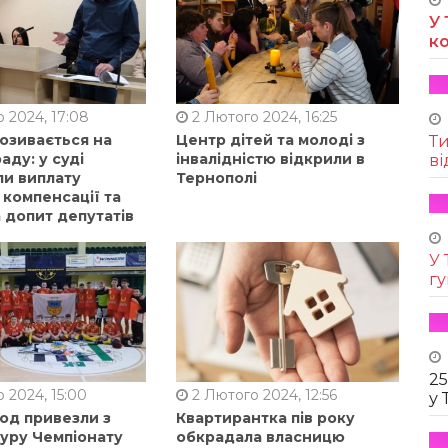
У 
к
 2024, 17:08
2 Лютого 2024, 16:25
позивається на
Центр дітей та молоді з
Т
аду: у суді
інвалідністю відкрили в
ві
ли виплату
Тернополі
 компенсації та
 допит депутатів
У 
г
25
 2024, 15:00
2 Лютого 2024, 12:56
у 
од привезли з
Квартирантка пів року
туру Чемпіонату
обкрадала власницю