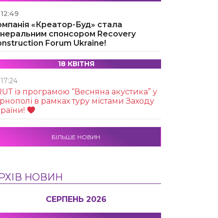
12:49
омпанія «Креатор-Буд» стала
енеральним спонсором Recovery
nstruction Forum Ukraine!
18 КВІТНЯ
17:24
UТ із програмою “Весняна акустика” у
рнополі в рамках туру містами Заходу
раїни!
БІЛЬШЕ НОВИН
РХІВ НОВИН
СЕРПЕНЬ 2026