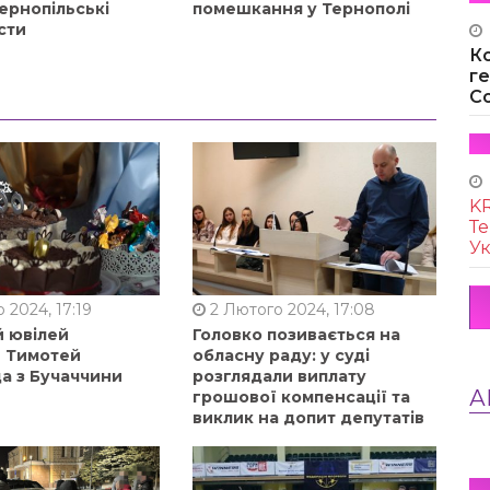
ернопільські
помешкання у Тернополі
сти
К
г
Co
KR
Те
Ук
 2024, 17:19
2 Лютого 2024, 17:08
й ювілей
Головко позивається на
в Тимотей
обласну раду: у суді
а з Бучаччини
розглядали виплату
А
грошової компенсації та
виклик на допит депутатів