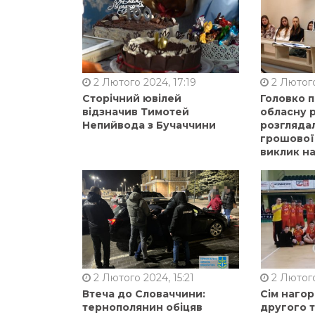
2 Лютого 2024, 17:19
2 Лютого
Сторічний ювілей
Головко 
відзначив Тимотей
обласну р
Непийвода з Бучаччини
розгляда
грошової
виклик на
2 Лютого 2024, 15:21
2 Лютого
Втеча до Словаччини:
Сім нагор
тернополянин обіцяв
другого 