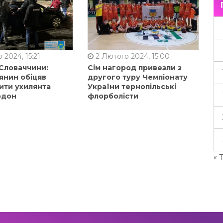
 2024, 15:21
2 Лютого 2024, 15:00
 Словаччини:
Сім нагород привезли з
янин обіцяв
другого туру Чемпіонату
ити ухилянта
України тернопільські
рдон
флорболісти
« 