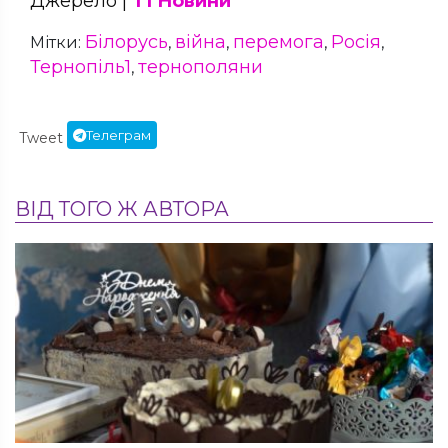
Джерело |
Т1 Новини
Білорусь
війна
перемога
Росія
Мітки:
,
,
,
,
Тернопіль1
тернополяни
,
Телеграм
Tweet
ВІД ТОГО Ж АВТОРА