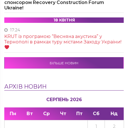
спонсором Recovery Construction Forum
Ukraine!
18 КВІТНЯ
17:24
KRUТ із програмою “Весняна акустика” у
Тернополі в рамках туру містами Заходу України!
БІЛЬШЕ НОВИН
АРХІВ НОВИН
СЕРПЕНЬ 2026
Пн
Вт
Ср
Чт
Пт
Сб
Нд
1
2