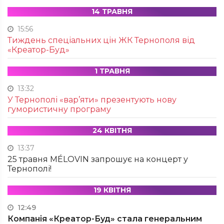
14 ТРАВНЯ
15:56
Тиждень спеціальних цін ЖК Тернополя від
«Креатор-Буд»
1 ТРАВНЯ
13:32
У Тернополі «вар’яти» презентують нову
гумористичну програму
24 КВІТНЯ
13:37
25 травня MÉLOVIN запрошує на концерт у
Тернополі!
19 КВІТНЯ
12:49
Компанія «Креатор-Буд» стала генеральним