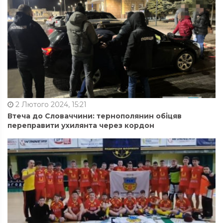
2 Лютого 2024, 15:21
Втеча до Словаччини: тернополянин обіцяв
переправити ухилянта через кордон