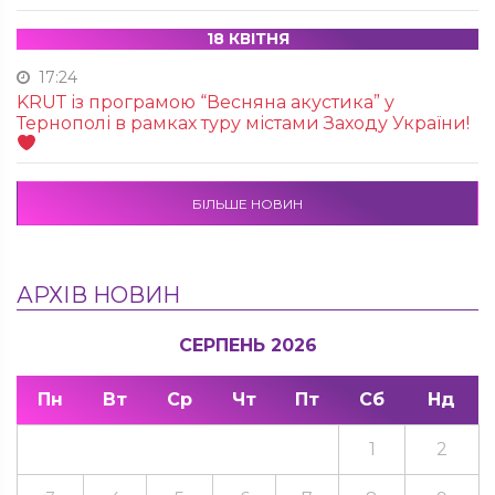
18 КВІТНЯ
17:24
KRUТ із програмою “Весняна акустика” у
Тернополі в рамках туру містами Заходу України!
БІЛЬШЕ НОВИН
АРХІВ НОВИН
СЕРПЕНЬ 2026
Пн
Вт
Ср
Чт
Пт
Сб
Нд
1
2