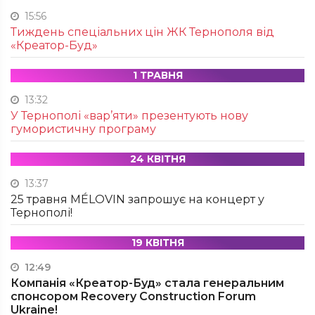
15:56
Тиждень спеціальних цін ЖК Тернополя від
«Креатор-Буд»
1 ТРАВНЯ
13:32
У Тернополі «вар’яти» презентують нову
гумористичну програму
24 КВІТНЯ
13:37
25 травня MÉLOVIN запрошує на концерт у
Тернополі!
19 КВІТНЯ
12:49
Компанія «Креатор-Буд» стала генеральним
спонсором Recovery Construction Forum
Ukraine!