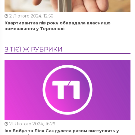
2 Лютого 2024, 12:56
Квартирантка пів року обкрадала власницю
помешкання у Тернополі
З ТІЄЇ Ж РУБРИКИ
21 Лютого 2024, 16:29
Іво Бобул та Ліля Сандулеса разом виступлять у