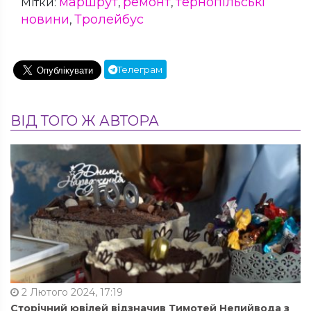
маршрут
ремонт
тернопільські
Мітки:
,
,
новини
Тролейбус
,
Телеграм
ВІД ТОГО Ж АВТОРА
2 Лютого 2024, 17:19
Сторічний ювілей відзначив Тимотей Непийвода з