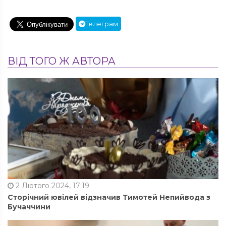
Телеграм
ВІД ТОГО Ж АВТОРА
2 Лютого 2024, 17:19
Сторічний ювілей відзначив Тимотей Непийвода з
Бучаччини