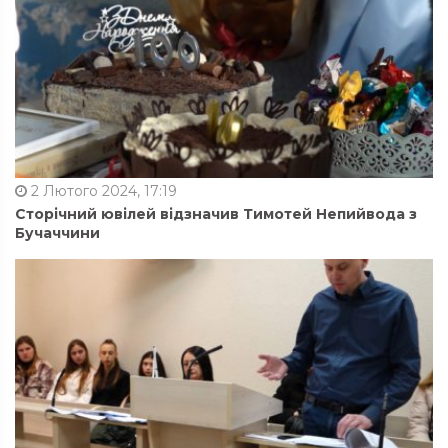
2 Лютого 2024, 17:19
Сторічний ювілей відзначив Тимотей Непийвода з
Бучаччини