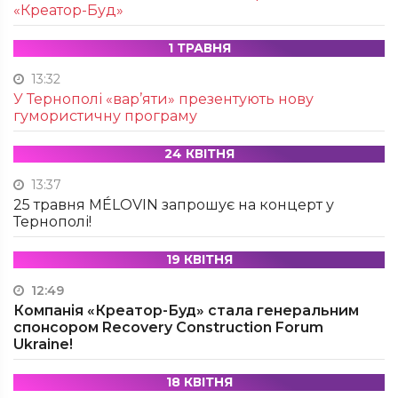
«Креатор-Буд»
1 ТРАВНЯ
13:32
У Тернополі «вар’яти» презентують нову
гумористичну програму
24 КВІТНЯ
13:37
25 травня MÉLOVIN запрошує на концерт у
Тернополі!
19 КВІТНЯ
12:49
Компанія «Креатор-Буд» стала генеральним
спонсором Recovery Construction Forum
Ukraine!
18 КВІТНЯ