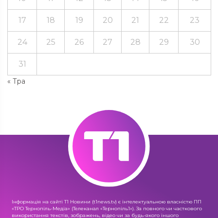
17
18
19
20
21
22
23
24
25
26
27
28
29
30
31
« Тра
Інформація на сайті Т1 Новини (t1news.tv) є інтелектуальною власністю ПП
«ТРО Тернопіль-Медіа» (Телеканал «Тернопіль1»). За повного чи часткового
використання текстів, зображень, відео чи за будь-якого іншого