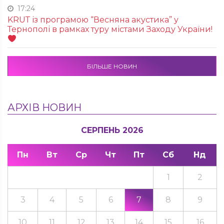
17:24
KRUТ із програмою “Весняна акустика” у
Тернополі в рамках туру містами Заходу України!
БІЛЬШЕ НОВИН
АРХІВ НОВИН
СЕРПЕНЬ 2026
Пн
Вт
Ср
Чт
Пт
Сб
Нд
1
2
3
4
5
6
7
8
9
10
11
12
13
14
15
16