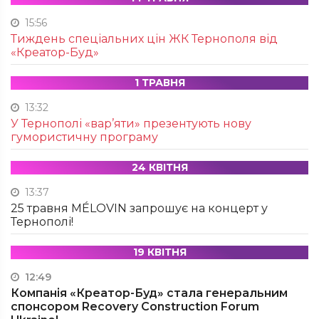
15:56
Тиждень спеціальних цін ЖК Тернополя від
«Креатор-Буд»
1 ТРАВНЯ
13:32
У Тернополі «вар’яти» презентують нову
гумористичну програму
24 КВІТНЯ
13:37
25 травня MÉLOVIN запрошує на концерт у
Тернополі!
19 КВІТНЯ
12:49
Компанія «Креатор-Буд» стала генеральним
спонсором Recovery Construction Forum