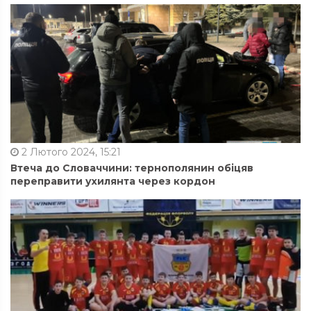
2 Лютого 2024, 15:21
Втеча до Словаччини: тернополянин обіцяв
переправити ухилянта через кордон