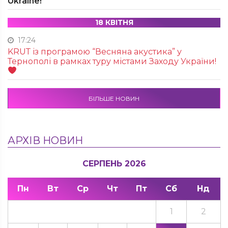
Ukraine!
18 КВІТНЯ
17:24
KRUТ із програмою “Весняна акустика” у
Тернополі в рамках туру містами Заходу України!
БІЛЬШЕ НОВИН
АРХІВ НОВИН
СЕРПЕНЬ 2026
Пн
Вт
Ср
Чт
Пт
Сб
Нд
1
2