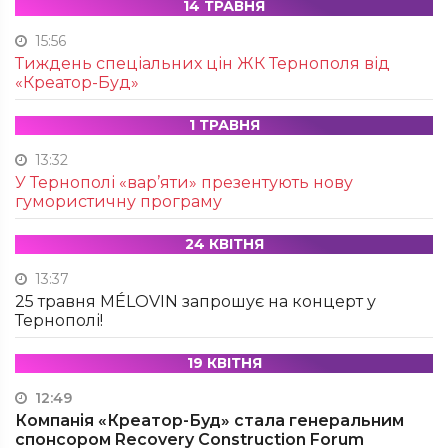
14 ТРАВНЯ
15:56
Тиждень спеціальних цін ЖК Тернополя від
«Креатор-Буд»
1 ТРАВНЯ
13:32
У Тернополі «вар’яти» презентують нову
гумористичну програму
24 КВІТНЯ
13:37
25 травня MÉLOVIN запрошує на концерт у
Тернополі!
19 КВІТНЯ
12:49
Компанія «Креатор-Буд» стала генеральним
спонсором Recovery Construction Forum