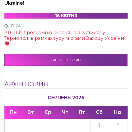
Ukraine!
18 КВІТНЯ
17:24
KRUТ із програмою “Весняна акустика” у
Тернополі в рамках туру містами Заходу України!
БІЛЬШЕ НОВИН
АРХІВ НОВИН
СЕРПЕНЬ 2026
Пн
Вт
Ср
Чт
Пт
Сб
Нд
1
2