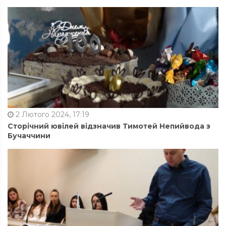
2 Лютого 2024, 17:19
Сторічний ювілей відзначив Тимотей Непийвода з
Бучаччини