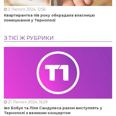
2 Лютого 2024, 12:56
Квартирантка пів року обкрадала власницю
помешкання у Тернополі
З ТІЄЇ Ж РУБРИКИ
21 Лютого 2024, 16:29
Іво Бобул та Ліля Сандулеса разом виступлять у
Тернополі з великим концертом