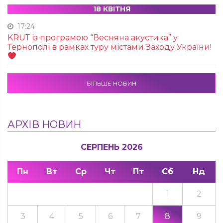
18 КВІТНЯ
17:24
KRUТ із програмою “Весняна акустика” у
Тернополі в рамках туру містами Заходу України!
БІЛЬШЕ НОВИН
АРХІВ НОВИН
СЕРПЕНЬ 2026
Пн
Вт
Ср
Чт
Пт
Сб
Нд
1
2
3
4
5
6
7
8
9