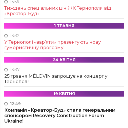
15:56
Тиждень спеціальних цін ЖК Тернополя від
«Креатор-Буд»
1 ТРАВНЯ
13:32
У Тернополі «вар’яти» презентують нову
гумористичну програму
24 КВІТНЯ
13:37
25 травня MÉLOVIN запрошує на концерт у
Тернополі!
19 КВІТНЯ
12:49
Компанія «Креатор-Буд» стала генеральним
спонсором Recovery Construction Forum
Ukraine!