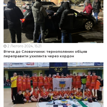
2 Лютого 2024, 15:21
Втеча до Словаччини: тернополянин обіцяв
переправити ухилянта через кордон