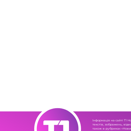
Інформація на сайті Т1 Н
текстів, зображень, віде
також в рубриках «Новин