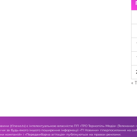
« 
овини (t1news.tv) є інтелектуальною власністю ПП «ТРО Тернопіль-Медіа» (Телеканал 
о чи за будь-якого іншого поширення інформації «Т1 Новини» гіперпосилання на сайт
и компаній» і «Передвиборча агітація» публікуються на правах реклами.