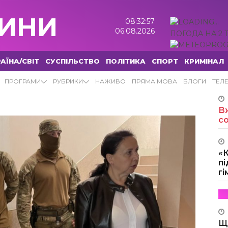
ИНИ
08:32:58
06.08.2026
ПОГОДА НА 2 
АЇНА/СВІТ
СУСПІЛЬСТВО
ПОЛІТИКА
СПОРТ
КРИМІНАЛ
ПРОГРАМИ
РУБРИКИ
НАЖИВО
ПРЯМА МОВА
БЛОГИ
ТЕЛ
Вж
с
«
пі
г
Щ