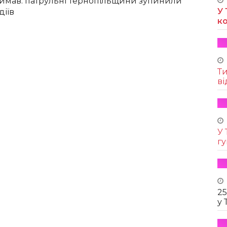
имав: патрульні Тернопільщини зупинили
У 
діїв
к
Т
ві
У 
г
25
у 