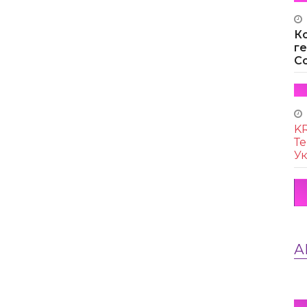
К
г
Co
KR
Те
Ук
А