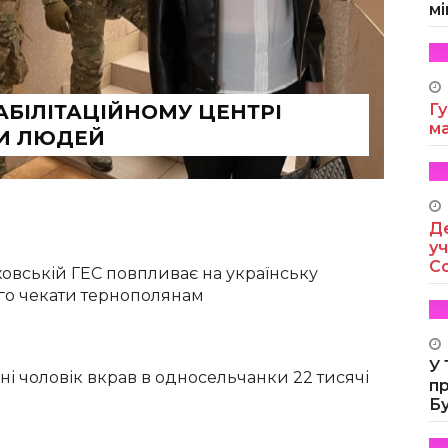
мі
АБІЛІТАЦІЙНОМУ ЦЕНТРІ
Гу
м
И ЛЮДЕЙ
Де
уч
Co
ховській ГЕС повпливає на українську
ого чекати тернополянам
У
і чоловік вкрав в односельчанки 22 тисячі
п
Б