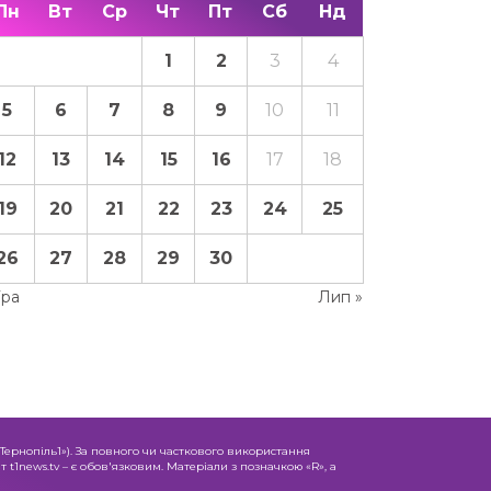
Пн
Вт
Ср
Чт
Пт
Сб
Нд
1
2
3
4
5
6
7
8
9
10
11
12
13
14
15
16
17
18
19
20
21
22
23
24
25
26
27
28
29
30
Тра
Лип »
«Тернопіль1»). За повного чи часткового використання
 t1news.tv – є обов'язковим. Матеріали з позначкою «R», а