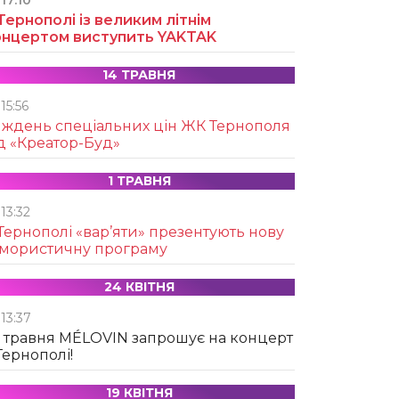
17:10
Тернополі із великим літнім
онцертом виступить YAKTAK
14 ТРАВНЯ
15:56
иждень спеціальних цін ЖК Тернополя
д «Креатор-Буд»
1 ТРАВНЯ
13:32
Тернополі «вар’яти» презентують нову
умористичну програму
24 КВІТНЯ
13:37
 травня MÉLOVIN запрошує на концерт
Тернополі!
19 КВІТНЯ