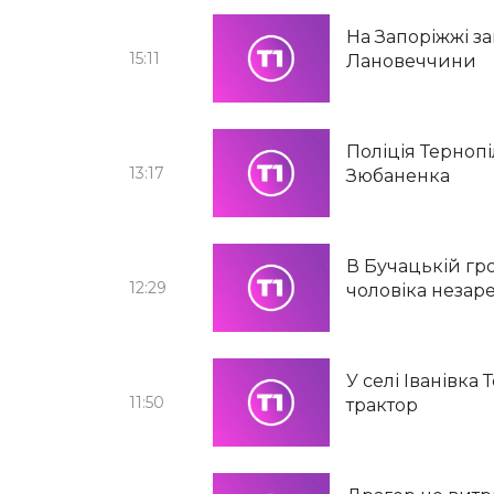
На Запоріжжі з
15:11
Лановеччини
Поліція Тернопі
13:17
Зюбаненка
В Бучацькій гр
12:29
чоловіка незар
У селі Іванівка
11:50
трактор