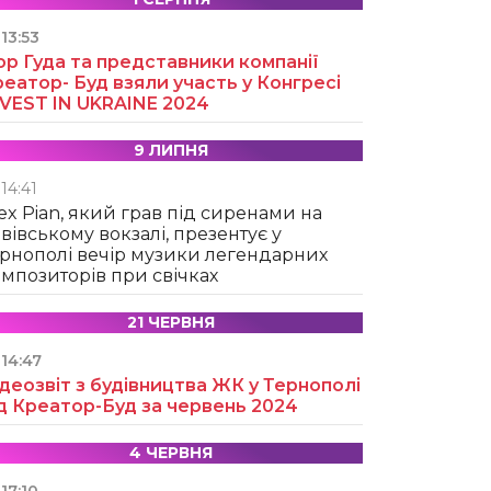
13:53
ор Гуда та представники компанії
еатор- Буд взяли участь у Конгресі
NVEST IN UKRAINE 2024
9 ЛИПНЯ
14:41
ex Pian, який грав під сиренами на
вівському вокзалі, презентує у
рнополі вечір музики легендарних
мпозиторів при свічках
21 ЧЕРВНЯ
14:47
деозвіт з будівництва ЖК у Тернополі
д Креатор-Буд за червень 2024
4 ЧЕРВНЯ