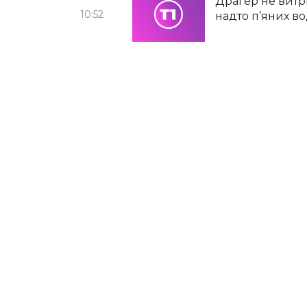
Драгер не витр
10:52
надто п’яних во