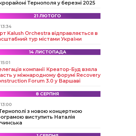
крорайоні Тернополя у березні 2025
21 ЛЮТОГО
13:34
рт Kalush Orchestra відправляється в
асштабний тур містами України
14 ЛИСТОПАДА
15:01
легація компанії Креатор-Буд взяла
асть у міжнародному форумі Recovery
nstruction Forum 3.0 у Варшаві
8 СЕРПНЯ
13:00
 Тернополі з новою концертною
рограмою виступить Наталія
учинська
1 СЕРПНЯ