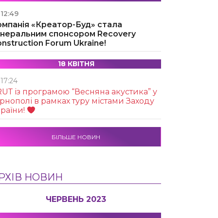
12:49
омпанія «Креатор-Буд» стала
енеральним спонсором Recovery
nstruction Forum Ukraine!
18 КВІТНЯ
17:24
UТ із програмою “Весняна акустика” у
рнополі в рамках туру містами Заходу
раїни!
БІЛЬШЕ НОВИН
РХІВ НОВИН
ЧЕРВЕНЬ 2023