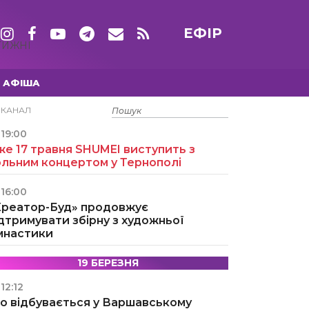
ЕФІР
ТИЖНІ
АФІША
15 ТРАВНЯ
ЕКАНАЛ
19:00
е 17 травня SHUMEI виступить з
ольним концертом у Тернополі
16:00
Креатор-Буд» продовжує
дтримувати збірну з художньої
імнастики
19 БЕРЕЗНЯ
12:12
о відбувається у Варшавському