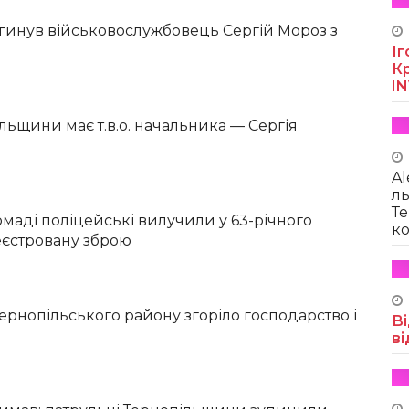
агинув військовослужбовець Сергій Мороз з
Іг
Кр
I
льщини має т.в.о. начальника — Сергія
Al
ль
Те
омаді поліцейські вилучили у 63-річного
ко
еєстровану зброю
 Тернопільського району згоріло господарство і
Ві
ві