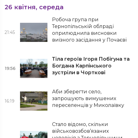
26 квітня, середа
Робоча група при
Тернопільській облраді
21:45
оприлюднила висновки
виїзного засідання у Почаєві
Тіла героїв Ігоря Побігуна та
Богдана Карпінського
19:56
зустріли в Чорткові
Аби зберегти село,
запрошують вимушених
16:19
переселенців у Миколаївку
Стало відомо, скільки
військовозбов’язаних
чоловіків з Тернопільщини