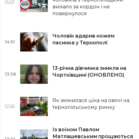
15:57
виїхало за кордон і не
повернулося
Чоловік вдарив ножем
14:51
пасинка у Тернополі
13-річна дівчинка зникла на
13:38
Чортківщині (ОНОВЛЕНО)
Як змінилася ціна на овочі на
12:56
тернопільському ринку
Із воїном Павлом
Матлашевським прощаються
12:10