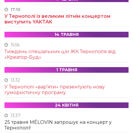
17:10
У Тернополі із великим літнім концертом
виступить YAKTAK
14 ТРАВНЯ
15:56
Тиждень спеціальних цін ЖК Тернополя від
«Креатор-Буд»
1 ТРАВНЯ
13:32
У Тернополі «вар’яти» презентують нову
гумористичну програму
24 КВІТНЯ
13:37
25 травня MÉLOVIN запрошує на концерт у
Тернополі!