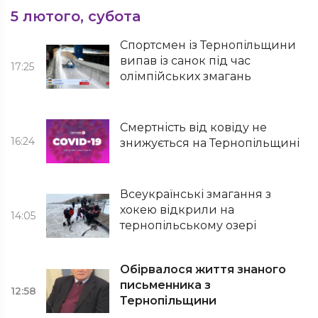
5 лютого, субота
Спортсмен із Тернопільщини
випав із санок під час
17:25
олімпійських змагань
Смертність від ковіду не
16:24
знижується на Тернопільщині
Всеукраїнські змагання з
хокею відкрили на
14:05
тернопільському озері
Обірвалося життя знаного
письменника з
12:58
Тернопільщини