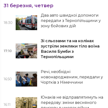
31 березня, четвер
Два авто швидкої допомоги
передали з Тернопільщини у
18:30
зону бойових дій
Зі сльозами та на колінах
зустріли земляки тіло воїна
17:10
Василя Бумби з
Тернопільщини
Речі, необхідні
новонародженим, передали у
16:50
Чортків з Німеччини
Юнаків не відправлятимуть на
передову: зміни весняного
16:11
призову в умовах війни