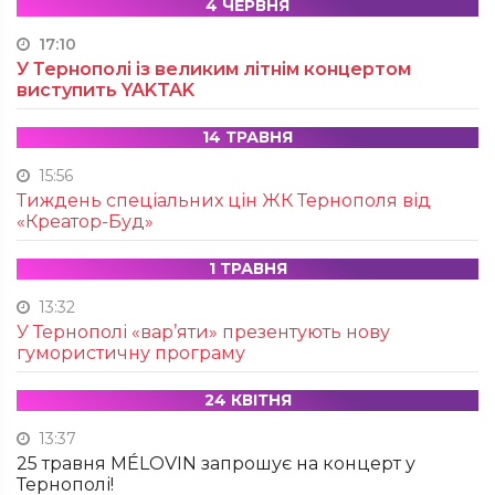
4 ЧЕРВНЯ
17:10
У Тернополі із великим літнім концертом
виступить YAKTAK
14 ТРАВНЯ
15:56
Тиждень спеціальних цін ЖК Тернополя від
«Креатор-Буд»
1 ТРАВНЯ
13:32
У Тернополі «вар’яти» презентують нову
гумористичну програму
24 КВІТНЯ
13:37
25 травня MÉLOVIN запрошує на концерт у
Тернополі!