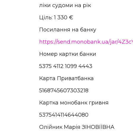
ліки судоми на рік
Ціль: 1 330 €
Посилання на банку
https://send.monobank.ua/jar/4Z3c
Номер картки банки
5375 4112 1099 4443
Карта Приватбанка
5168745607303218
Картка монобанк гривня
5375414114644080
Олійник Марія ЗІНОВІЇВНА