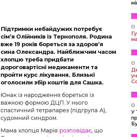
мі
Підтримки небайдужих потребує
Гу
сім’я Олійників із Тернополя. Родина
м
вже 19 років бореться за здоров’я
сина Олександра. Найближчим часом
хлопцю треба придбати
дороговартісні медикаменти та
Де
пройти курс лікування. Близькі
уч
Co
оголосили збір коштів для Сашка.
Юнак із народження бореться із
важкою формою ДЦП. У нього
спастичний тетрапарез (підгрупа А),
У
судомний синдром.
п
Б
Мама хлопця Марія
розповідає
, що