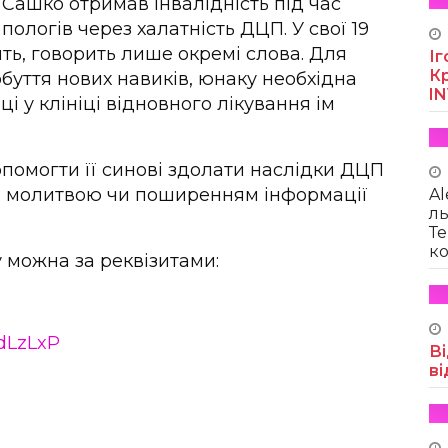
Сашко отримав інвалідність під час
пологів через халатність ДЦП. У свої 19
ить, говорить лише окремі слова. Для
Іг
Кр
буття нових навиків, юнаку необхідна
I
і у клініці відновного лікування ім
помогти її синові здолати наслідки ДЦП
, молитвою чи поширенням інформації
Al
ль
Те
ко
можна за реквізитами:
ydLzLxP
Ві
ві