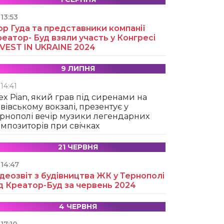
13:53
ор Гуда та представники компанії
еатор- Буд взяли участь у Конгресі
NVEST IN UKRAINE 2024
9 ЛИПНЯ
14:41
ex Pian, який грав під сиренами на
вівському вокзалі, презентує у
рнополі вечір музики легендарних
мпозиторів при свічках
21 ЧЕРВНЯ
14:47
деозвіт з будівництва ЖК у Тернополі
д Креатор-Буд за червень 2024
4 ЧЕРВНЯ