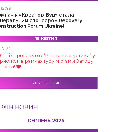
12:49
омпанія «Креатор-Буд» стала
енеральним спонсором Recovery
nstruction Forum Ukraine!
18 КВІТНЯ
17:24
UТ із програмою “Весняна акустика” у
рнополі в рамках туру містами Заходу
раїни!
БІЛЬШЕ НОВИН
РХІВ НОВИН
СЕРПЕНЬ 2026