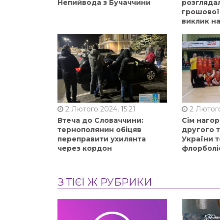
Непийвода з Бучаччини
розгляда
грошової
виклик на
2 Лютого 2024, 15:21
2 Лютого
Втеча до Словаччини:
Сім нагор
тернополянин обіцяв
другого 
переправити ухилянта
України т
через кордон
флорболі
З ТІЄЇ Ж РУБРИКИ