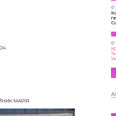
К
г
Co
04
KR
Те
Ук
А
ІЙНИК МАРІЯ