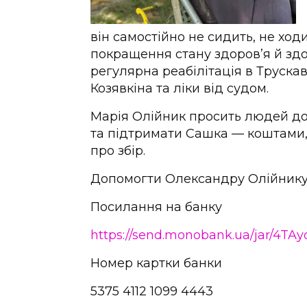
він самостійно не сидить, не ход
покращення стану здоров’я й здо
регулярна реабілітація в Трускавц
Козявкіна та ліки від судом.
Марія Олійник просить людей до
та підтримати Сашка — коштами
про збір.
Допомогти Олександру Олійнику 
Посилання на банку
https://send.monobank.ua/jar/4TA
Номер картки банки
5375 4112 1099 4443