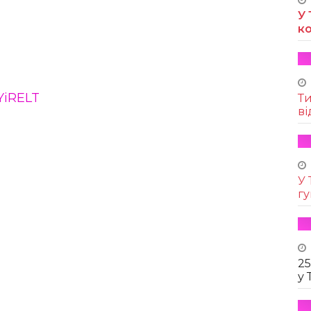
У 
к
YiRELT
Т
ві
У 
г
25
у 