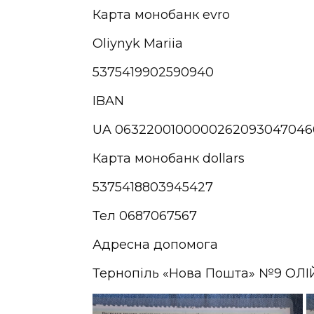
Карта монобанк evro
Oliynyk Mariia
5375419902590940
IBAN
UA 0632200100000262093047046
Карта монобанк dollars
5375418803945427
Тел 0687067567
Адресна допомога
Тернопіль «Нова Пошта» №9 ОЛ