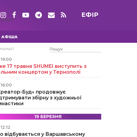
ЕФІР
ТИЖНІ
АФІША
15 ТРАВНЯ
ЕКАНАЛ
19:00
е 17 травня SHUMEI виступить з
ольним концертом у Тернополі
16:00
Креатор-Буд» продовжує
дтримувати збірну з художньої
імнастики
19 БЕРЕЗНЯ
12:12
о відбувається у Варшавському