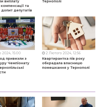
ли виплату
Тернополі
 компенсації та
 допит депутатів
 2024, 15:00
2 Лютого 2024, 12:56
од привезли з
Квартирантка пів року
туру Чемпіонату
обкрадала власницю
ернопільські
помешкання у Тернополі
сти