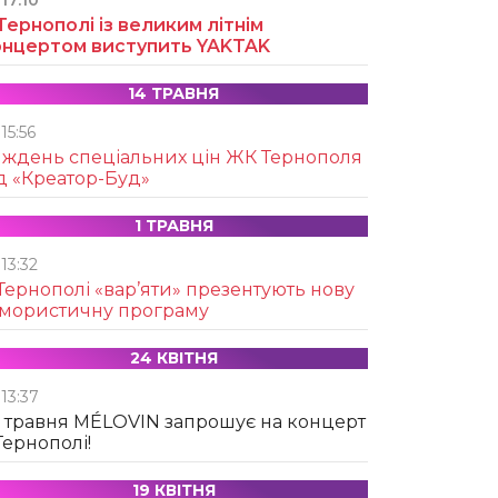
17:10
Тернополі із великим літнім
онцертом виступить YAKTAK
14 ТРАВНЯ
15:56
иждень спеціальних цін ЖК Тернополя
д «Креатор-Буд»
1 ТРАВНЯ
13:32
Тернополі «вар’яти» презентують нову
умористичну програму
24 КВІТНЯ
13:37
 травня MÉLOVIN запрошує на концерт
Тернополі!
19 КВІТНЯ