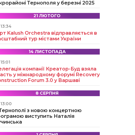
крорайоні Тернополя у березні 2025
21 ЛЮТОГО
13:34
рт Kalush Orchestra відправляється в
асштабний тур містами України
14 ЛИСТОПАДА
15:01
легація компанії Креатор-Буд взяла
асть у міжнародному форумі Recovery
nstruction Forum 3.0 у Варшаві
8 СЕРПНЯ
13:00
 Тернополі з новою концертною
рограмою виступить Наталія
учинська
1 СЕРПНЯ