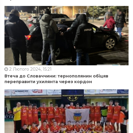
2 Лютого 2024, 15:21
Втеча до Словаччини: тернополянин обіцяв
переправити ухилянта через кордон