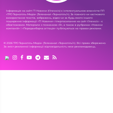
Інформація на сайті Т1 Новини (t1news.tv) є інтелектуальною власністю ПП
«ТРО Тернопіль-Медіа» (Телеканал «Тернопіль1»). За повного чи часткового
використання текстів, зображень, відео чи за будь-якого іншого
поширення інформації «Т1 Новини» гіперпосилання на сайт t1news.tv – є
обов'язковим. Матеріали з позначкою «R», а також в рубриках «Новини
компаній» і «Передвиборча агітація» публікуються на правах реклами.
© 2026 ТРО Тернопіль-Медіа» (Телеканал «Тернопіль1»). Всі права збережено.
За зміст рекламної інформації відповідальність несе рекламодавець.