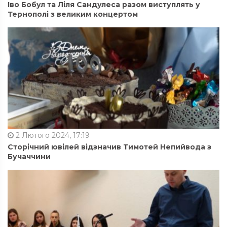
Іво Бобул та Ліля Сандулеса разом виступлять у
Тернополі з великим концертом
2 Лютого 2024, 17:19
Сторічний ювілей відзначив Тимотей Непийвода з
Бучаччини