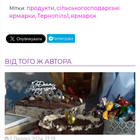
продукти
сільськогосподарські
Мітки:
,
ярмарки
Тернопіль1
ярмарок
,
,
Телеграм
ВІД ТОГО Ж АВТОРА
2 Лютого 2024, 17:19