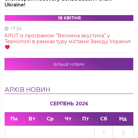
Ukraine!
18 КВІТНЯ
17:24
KRUТ із програмою “Весняна акустика” у
Тернополі в рамках туру містами Заходу України!
БІЛЬШЕ НОВИН
АРХІВ НОВИН
СЕРПЕНЬ 2026
Пн
Вт
Ср
Чт
Пт
Сб
Нд
1
2