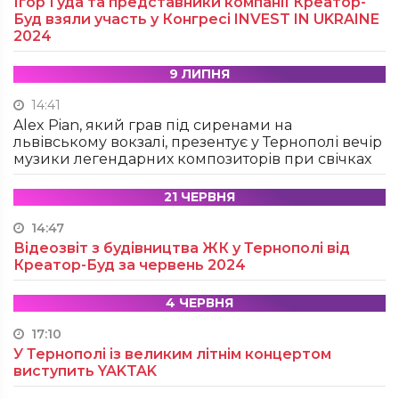
Ігор Гуда та представники компанії Креатор-
Буд взяли участь у Конгресі INVEST IN UKRAINE
2024
9 ЛИПНЯ
14:41
Alex Pian, який грав під сиренами на
львівському вокзалі, презентує у Тернополі вечір
музики легендарних композиторів при свічках
21 ЧЕРВНЯ
14:47
Відеозвіт з будівництва ЖК у Тернополі від
Креатор-Буд за червень 2024
4 ЧЕРВНЯ
17:10
У Тернополі із великим літнім концертом
виступить YAKTAK