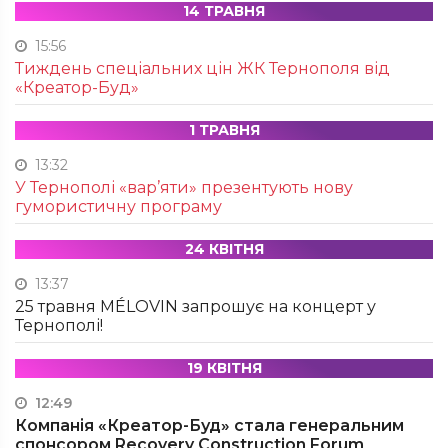
14 ТРАВНЯ
15:56
Тиждень спеціальних цін ЖК Тернополя від
«Креатор-Буд»
1 ТРАВНЯ
13:32
У Тернополі «вар’яти» презентують нову
гумористичну програму
24 КВІТНЯ
13:37
25 травня MÉLOVIN запрошує на концерт у
Тернополі!
19 КВІТНЯ
12:49
Компанія «Креатор-Буд» стала генеральним
спонсором Recovery Construction Forum