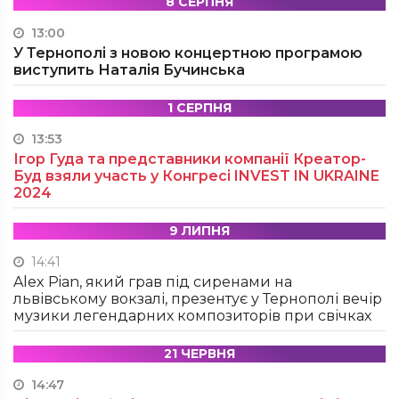
8 СЕРПНЯ
13:00
У Тернополі з новою концертною програмою
виступить Наталія Бучинська
1 СЕРПНЯ
13:53
Ігор Гуда та представники компанії Креатор-
Буд взяли участь у Конгресі INVEST IN UKRAINE
2024
9 ЛИПНЯ
14:41
Alex Pian, який грав під сиренами на
львівському вокзалі, презентує у Тернополі вечір
музики легендарних композиторів при свічках
21 ЧЕРВНЯ
14:47