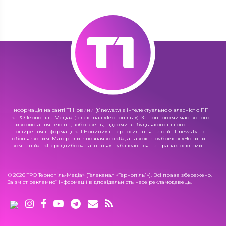
Інформація на сайті Т1 Новини (t1news.tv) є інтелектуальною власністю ПП
«ТРО Тернопіль-Медіа» (Телеканал «Тернопіль1»). За повного чи часткового
використання текстів, зображень, відео чи за будь-якого іншого
поширення інформації «Т1 Новини» гіперпосилання на сайт t1news.tv – є
обов'язковим. Матеріали з позначкою «R», а також в рубриках «Новини
компаній» і «Передвиборча агітація» публікуються на правах реклами.
© 2026 ТРО Тернопіль-Медіа» (Телеканал «Тернопіль1»). Всі права збережено.
За зміст рекламної інформації відповідальність несе рекламодавець.