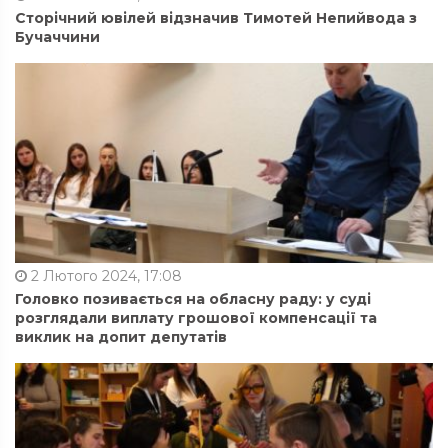
Сторічний ювілей відзначив Тимотей Непийвода з
Бучаччини
2 Лютого 2024, 17:08
Головко позивається на обласну раду: у суді
розглядали виплату грошової компенсації та
виклик на допит депутатів