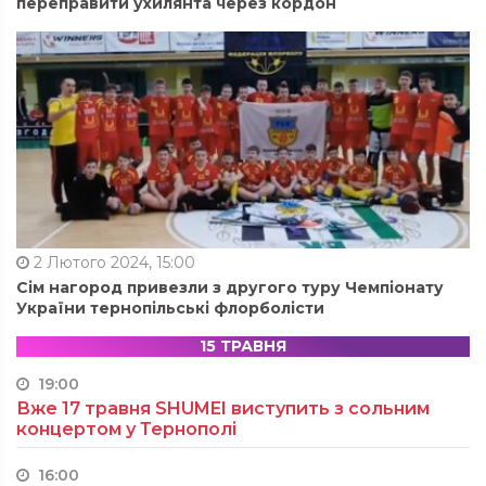
переправити ухилянта через кордон
2 Лютого 2024, 15:00
Сім нагород привезли з другого туру Чемпіонату
України тернопільські флорболісти
15 ТРАВНЯ
19:00
Вже 17 травня SHUMEI виступить з сольним
концертом у Тернополі
16:00