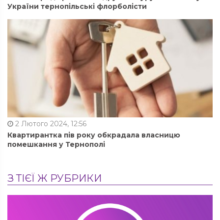
України тернопільські флорболісти
2 Лютого 2024, 12:56
Квартирантка пів року обкрадала власницю
помешкання у Тернополі
З ТІЄЇ Ж РУБРИКИ