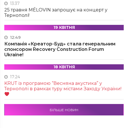
13:37
25 травня MÉLOVIN запрошує на концерт у
Тернополі!
19 КВІТНЯ
12:49
Компанія «Креатор-Буд» стала генеральним
спонсором Recovery Construction Forum
Ukraine!
18 КВІТНЯ
17:24
KRUТ із програмою “Весняна акустика” у
Тернополі в рамках туру містами Заходу України!
БІЛЬШЕ НОВИН