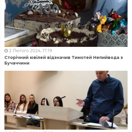
2 Лютого 2024, 17:19
Сторічний ювілей відзначив Тимотей Непийвода з
Бучаччини