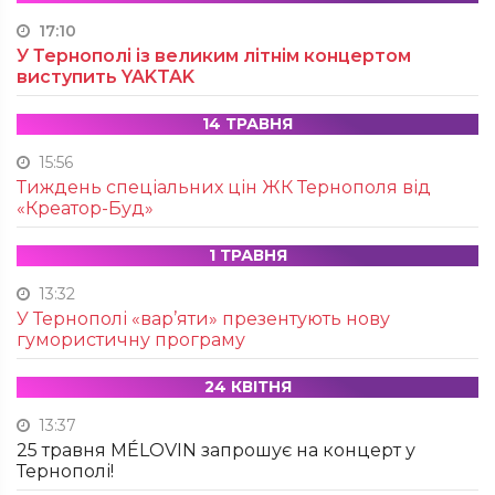
17:10
У Тернополі із великим літнім концертом
виступить YAKTAK
14 ТРАВНЯ
15:56
Тиждень спеціальних цін ЖК Тернополя від
«Креатор-Буд»
1 ТРАВНЯ
13:32
У Тернополі «вар’яти» презентують нову
гумористичну програму
24 КВІТНЯ
13:37
25 травня MÉLOVIN запрошує на концерт у
Тернополі!