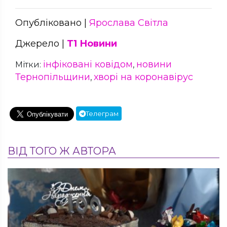
Опубліковано |
Ярослава Світла
Джерело |
Т1 Новини
інфіковані ковідом
новини
Мітки:
,
Тернопільщини
хворі на коронавірус
,
Телеграм
ВІД ТОГО Ж АВТОРА