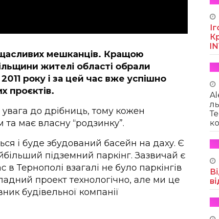
Іг
Кр
I
і щасливих мешканців. Кращою
ільщини жителі області обрали
2011 року і за цей час вже успішно
х проєктів.
Al
ль
– увага до дрібниць, тому кожен
Те
 та має власну “родзинку”.
ко
ться і буде збудований басейн на даху. Є
йбільший підземний паркінг. Зазвичай є
с в Тернополі взагалі не було паркінгів
Ві
ладний проект технологічно, але ми це
ві
вник будівельної компанії