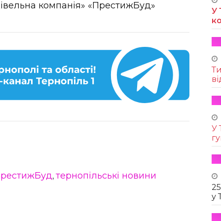
дівельна компанія» «ПрестижБуд»
У 
к
Т
ві
У 
г
рестижБуд
тернопільські новини
,
25
у 