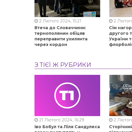
2 Лютого 2024, 15:21
2 Лютого
Втеча до Словаччини:
Сім нагор
тернополянин обіцяв
другого 
переправити ухилянта
України т
через кордон
флорболі
З ТІЄЇ Ж РУБРИКИ
21 Лютого 2024, 16:29
2 Лютого
Іво Бобул та Ліля Сандулеса
Сторічни