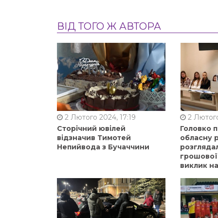
ВІД ТОГО Ж АВТОРА
2 Лютого 2024, 17:19
2 Лютого
Сторічний ювілей
Головко 
відзначив Тимотей
обласну р
Непийвода з Бучаччини
розгляда
грошової
виклик на