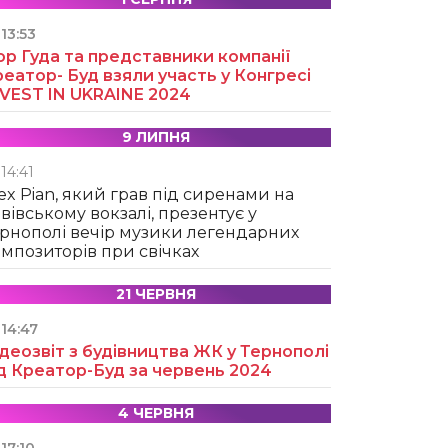
13:53
ор Гуда та представники компанії
еатор- Буд взяли участь у Конгресі
NVEST IN UKRAINE 2024
9 ЛИПНЯ
14:41
ex Pian, який грав під сиренами на
вівському вокзалі, презентує у
рнополі вечір музики легендарних
мпозиторів при свічках
21 ЧЕРВНЯ
14:47
деозвіт з будівництва ЖК у Тернополі
д Креатор-Буд за червень 2024
4 ЧЕРВНЯ