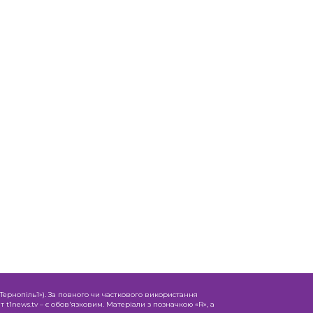
«Тернопіль1»). За повного чи часткового використання
 t1news.tv – є обов'язковим. Матеріали з позначкою «R», а