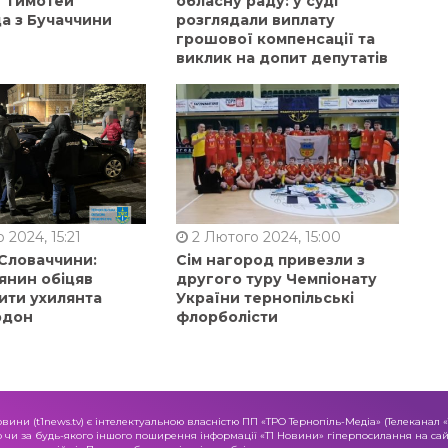
в Тимотей
обласну раду: у суді
а з Бучаччини
розглядали виплату
грошової компенсації та
виклик на допит депутатів
 2024, 15:21
2 Лютого 2024, 15:00
 Словаччини:
Сім нагород привезли з
янин обіцяв
другого туру Чемпіонату
ити ухилянта
України тернопільські
рдон
флорболісти
овини (t1news.tv) є інтелектуальною власністю ПП «ТРО Тернопіль-Медіа» (Телеканал 
о чи за будь-якого іншого поширення інформації «Т1 Новини» гіперпосилання на сайт