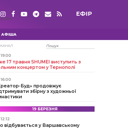
ЕФІР
ТИЖНІ
АФІША
15 ТРАВНЯ
ЕКАНАЛ
19:00
е 17 травня SHUMEI виступить з
ольним концертом у Тернополі
16:00
Креатор-Буд» продовжує
дтримувати збірну з художньої
імнастики
19 БЕРЕЗНЯ
12:12
о відбувається у Варшавському