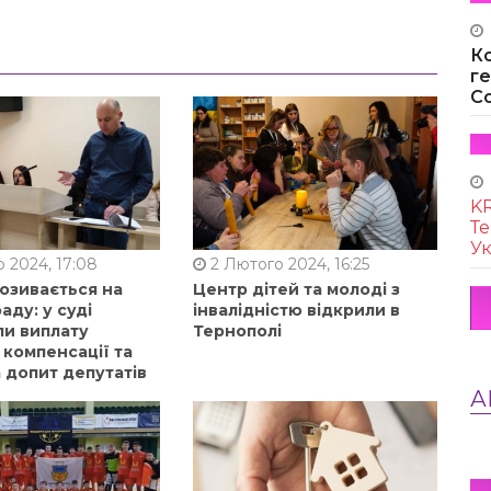
К
г
Co
KR
Те
Ук
 2024, 17:08
2 Лютого 2024, 16:25
позивається на
Центр дітей та молоді з
аду: у суді
інвалідністю відкрили в
ли виплату
Тернополі
 компенсації та
 допит депутатів
А