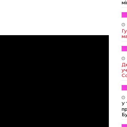
мі
Гу
м
Де
уч
Co
У
п
Б