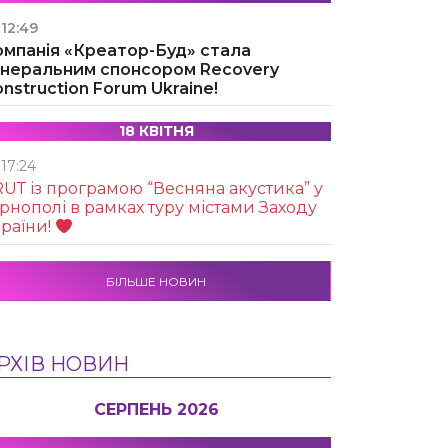
12:49
омпанія «Креатор-Буд» стала
енеральним спонсором Recovery
nstruction Forum Ukraine!
18 КВІТНЯ
17:24
UТ із програмою “Весняна акустика” у
рнополі в рамках туру містами Заходу
раїни!
БІЛЬШЕ НОВИН
РХІВ НОВИН
СЕРПЕНЬ 2026