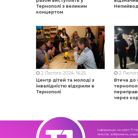
разом виступлять у
відзначи
Тернополі з великим
Непийвод
концертом
2 Лютого 2024, 16:25
2 Лютого
Центр дітей та молоді з
Втеча до
інвалідністю відкрили в
тернопол
Тернополі
переправ
через ко
Інформація на сайті Т1 Н
текстів, зображень, віде