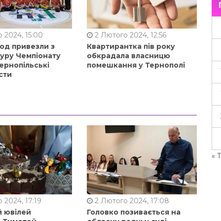
 2024, 15:00
2 Лютого 2024, 12:56
од привезли з
Квартирантка пів року
туру Чемпіонату
обкрадала власницю
ернопільські
помешкання у Тернополі
сти
« 
 2024, 17:19
2 Лютого 2024, 17:08
й ювілей
Головко позивається на