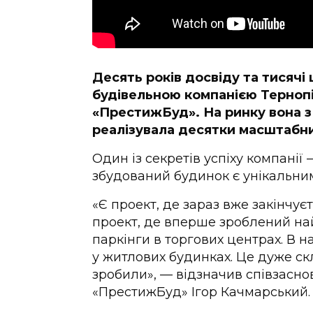
Десять років досвіду та тисяч
будівельною компанією Терноп
«ПрестижБуд». На ринку вона з 
реалізувала десятки масштабни
Один із секретів успіху компанії 
збудований будинок є унікальним
«Є проект, де зараз вже закінчує
проект, де вперше зроблений на
паркінги в торгових центрах. В на
у житлових будинках. Це дуже ск
зробили», — відзначив співзасно
«ПрестижБуд» Ігор Качмарський.