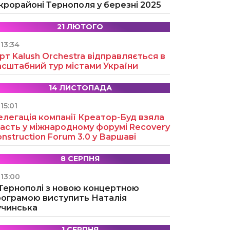
крорайоні Тернополя у березні 2025
21 ЛЮТОГО
13:34
рт Kalush Orchestra відправляється в
асштабний тур містами України
14 ЛИСТОПАДА
15:01
легація компанії Креатор-Буд взяла
асть у міжнародному форумі Recovery
nstruction Forum 3.0 у Варшаві
8 СЕРПНЯ
13:00
 Тернополі з новою концертною
рограмою виступить Наталія
учинська
1 СЕРПНЯ