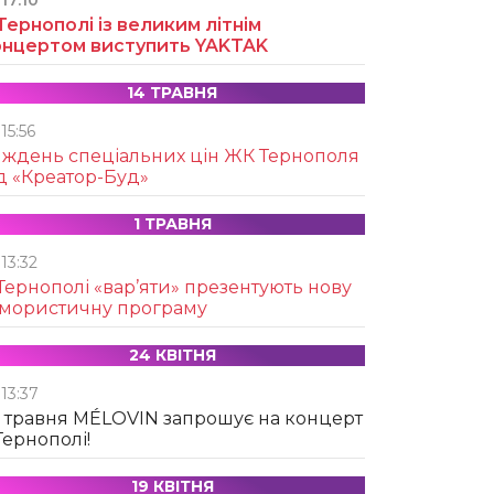
17:10
Тернополі із великим літнім
онцертом виступить YAKTAK
14 ТРАВНЯ
15:56
иждень спеціальних цін ЖК Тернополя
д «Креатор-Буд»
1 ТРАВНЯ
13:32
Тернополі «вар’яти» презентують нову
умористичну програму
24 КВІТНЯ
13:37
 травня MÉLOVIN запрошує на концерт
Тернополі!
19 КВІТНЯ