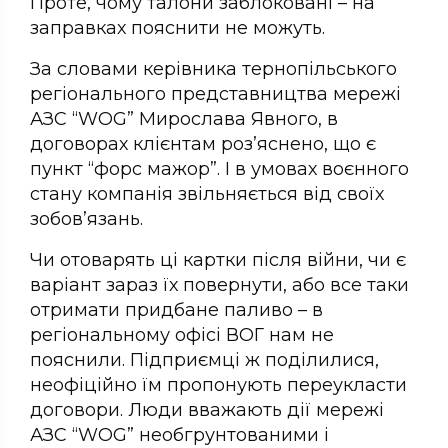
Проте, чому талони заблоковані – на
заправках пояснити не можуть.
За словами керівника тернопільського
регіонального представництва мережі
АЗС “WOG” Мирослава Явного, в
договорах клієнтам роз’яснено, що є
пункт “форс мажор”. І в умовах воєнного
стану компанія звільняється від своїх
зобов’язань.
Чи отоварять ці картки після війни, чи є
варіант зараз їх повернути, або все таки
отримати придбане паливо – в
регіональному офісі ВОГ нам не
пояснили. Підприємці ж поділилися,
неофіційно їм пропонують переукласти
договори. Люди вважають дії мережі
АЗС “WOG” необгрунтованими і