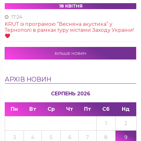
18 КВІТНЯ
17:24
KRUТ із програмою “Весняна акустика” у
Тернополі в рамках туру містами Заходу України!
БІЛЬШЕ НОВИН
АРХІВ НОВИН
СЕРПЕНЬ 2026
Пн
Вт
Ср
Чт
Пт
Сб
Нд
1
2
3
4
5
6
7
8
9