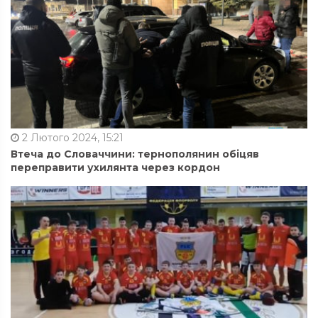
2 Лютого 2024, 15:21
Втеча до Словаччини: тернополянин обіцяв
переправити ухилянта через кордон