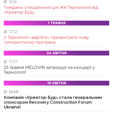
15:56
Тиждень спеціальних цін ЖК Тернополя від
«Креатор-Буд»
1 ТРАВНЯ
13:32
У Тернополі «вар’яти» презентують нову
гумористичну програму
24 КВІТНЯ
13:37
25 травня MÉLOVIN запрошує на концерт у
Тернополі!
19 КВІТНЯ
12:49
Компанія «Креатор-Буд» стала генеральним
спонсором Recovery Construction Forum
Ukraine!