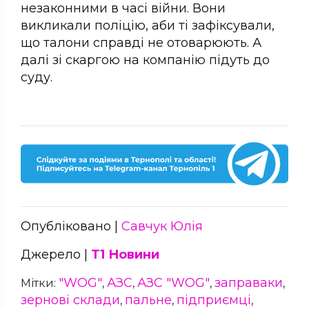
незаконними в часі війни. Вони
викликали поліцію, аби ті зафіксували,
що талони справді не отоварюють. А
далі зі скаргою на компанію підуть до
суду.
Опубліковано |
Савчук Юлія
Джерело |
Т1 Новини
"WOG"
АЗС
АЗС "WOG"
заправаки
Мітки:
,
,
,
,
зернові склади
пальне
підприємці
,
,
,